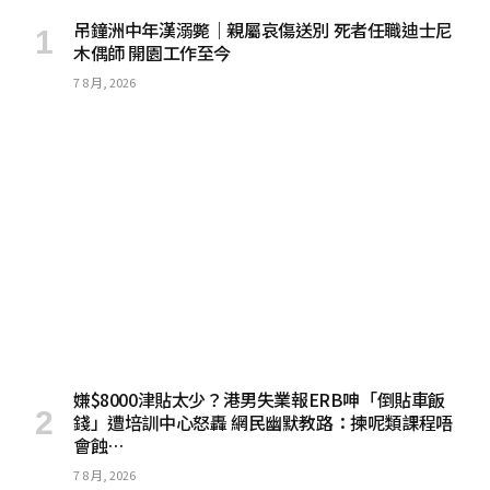
吊鐘洲中年漢溺斃｜親屬哀傷送別 死者任職迪士尼
木偶師 開園工作至今
7 8 月, 2026
嫌$8000津貼太少？港男失業報ERB呻「倒貼車飯
錢」遭培訓中心怒轟 網民幽默教路：揀呢類課程唔
會蝕…
7 8 月, 2026