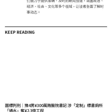
们致力于提供准确、及时的新闻报道，涵盖政治、
经济、社会、文化等多个领域，让读者全面了解时
事动态。
KEEP READING
圍標判刑｜豫4男¥300萬賄醫院書記 涉「定制」標書廁所
「通水」奪¥2.3億工程