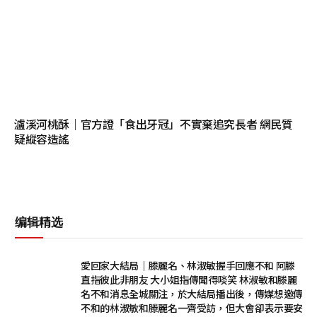
瀘溪河桃酥｜官方證「食出牙冠」不實棄追究長者 網民質
疑縱容造謠
编辑精选
愛回家大結局｜滕麗名、林淑敏握手回應不和 阿滕
直指彼此非朋友 大小姐指傳聞得啖笑 林淑敏和滕麗
名不和消息全城關注，於大結局播出後，傳媒想邀傳
不和的林淑敏和滕麗名一齊受訪，但大會卻表示要安