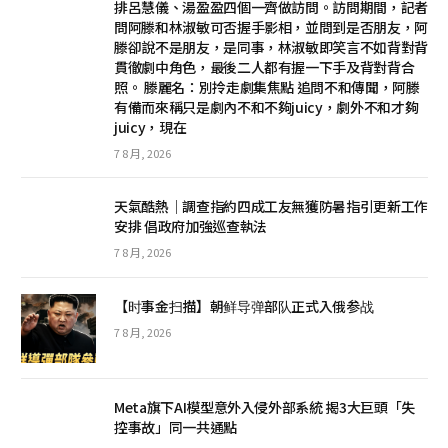
排呂慧儀、湯盈盈四個一齊做訪問。訪問期間，記者
問阿滕和林淑敏可否握手影相，並問到是否朋友，阿
滕卻說不是朋友，是同事，林淑敏即笑言不如背對背
貫徹劇中角色，最後二人都有握一下手及背對背合
照。 滕麗名：別拎走劇集焦點 追問不和傳聞，阿滕
有備而來稱只是劇內不和不夠juicy，劇外不和才夠
juicy，現在
7 8 月, 2026
天氣酷熱│調查指約四成工友無獲防暑指引更新工作
安排 倡政府加強巡查執法
7 8 月, 2026
【时事金扫描】朝鲜导弹部队正式入俄参战
7 8 月, 2026
Meta旗下AI模型意外入侵外部系統 揭3大巨頭「失
控事故」同一共通點