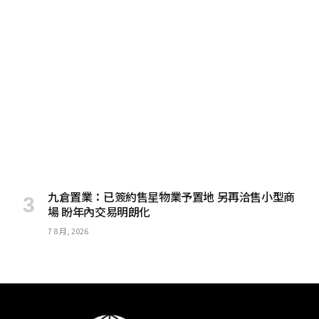
九倉置業：已簽約售星物業予置地 另再洽售小型商
場 盼年內交易明朗化
7 8 月, 2026