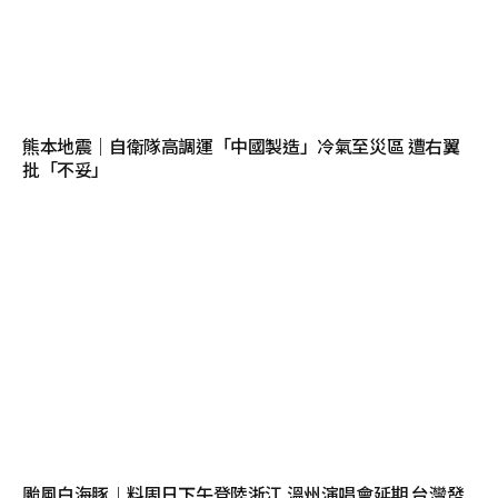
熊本地震｜自衛隊高調運「中國製造」冷氣至災區 遭右翼
批「不妥」
颱風白海豚︱料周日下午登陸浙江 溫州演唱會延期 台灣發