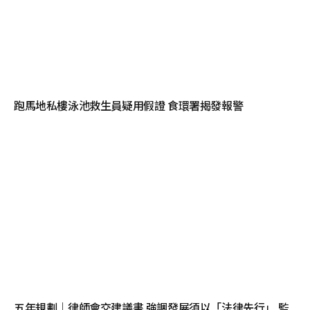
跑馬地私樓泳池救生員疑用假證 食環署揭發報警
五年規劃｜律師會交建議書 強調發展須以「法律先行」 監