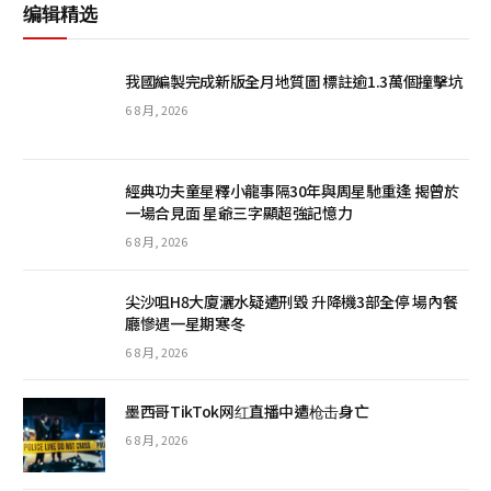
编辑精选
我國編製完成新版全月地質圖 標註逾1.3萬個撞擊坑
6 8 月, 2026
經典功夫童星釋小龍事隔30年與周星馳重逢 揭曾於
一場合見面 星爺三字顯超強記憶力
6 8 月, 2026
尖沙咀H8大廈灑水疑遭刑毀 升降機3部全停 場內餐
廳慘遇一星期寒冬
6 8 月, 2026
墨西哥TikTok网红直播中遭枪击身亡
6 8 月, 2026