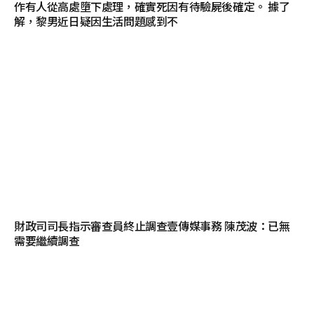
作有人從高處墮下處理，確實死因有待驗屍後確定。 據了
解，黎男近日疑因生活問題感到不
財政司司長指示審查員終止調查壹傳媒事務 陳茂波：已無
需要繼續調查