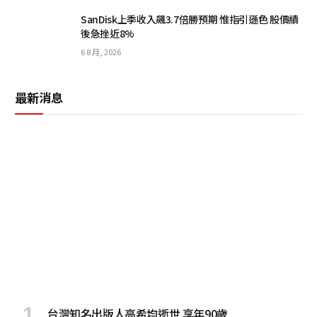
SanDisk上季收入飆3.7倍勝預期 惟指引遜色 股價績
後急挫近8%
6 8 月, 2026
最新消息
台灣知名出版人高希均逝世 享年90歲