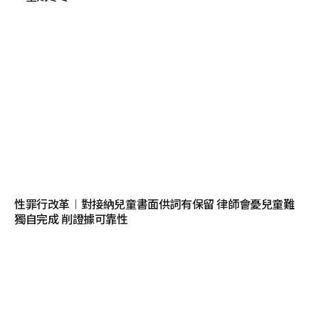
性罪行改革︱對接納兒童書面供詞有保留 律師會憂兒童難
獨自完成 削證據可靠性