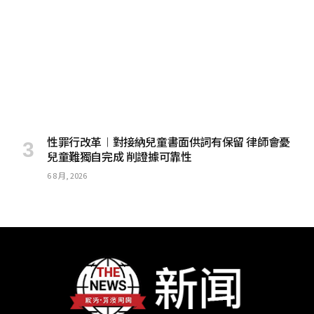
性罪行改革︱對接納兒童書面供詞有保留 律師會憂
兒童難獨自完成 削證據可靠性
6 8 月, 2026