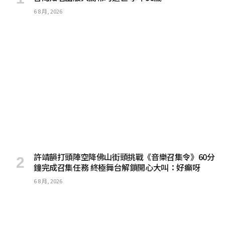
6 8 月, 2026
許靖韻打頭陣空降佛山街頭挑戰《音樂召集令》60分
鐘完成召集任務 終極舞台解鎖開心大叫：好癲呀
6 8 月, 2026