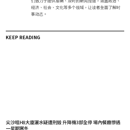
们致力于提供准确、及时的新闻报道，涵盖政治、
经济、社会、文化等多个领域，让读者全面了解时
事动态。
KEEP READING
尖沙咀H8大廈灑水疑遭刑毀 升降機3部全停 場內餐廳慘遇
一星期寒冬