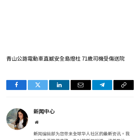
青山公路電動車直撼安全島燈柱 71歲司機受傷送院
Facebook
Twitter
LinkedIn
电
Telegram
复
子
制
邮
链
新闻中心
件
接
网
站
新闻编辑部为您带来全球华人社区的最新资讯。我