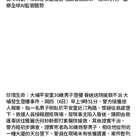
察全球AI監管趨勢
珍惜生命｜大埔平安里30歲男子墮樓 昏迷送院搶救不治 大
埔發生墮樓事件。周四（6日）早上9時51分，警方接獲途
人報案，指一名男子倒臥於平安里近汀角路，懷疑從高處墮
下。救援人員接報趕抵現場，發現事主陷入昏迷，隨即由救
護車送往雅麗氏何妙齡那打素醫院搶救，其後證實不治。
警方經初步調查，證實死者為30歲姓黎男子，相信他從附近
一幢大廈的天台墮下。警員在現場未有檢獲遺書，案件暫列