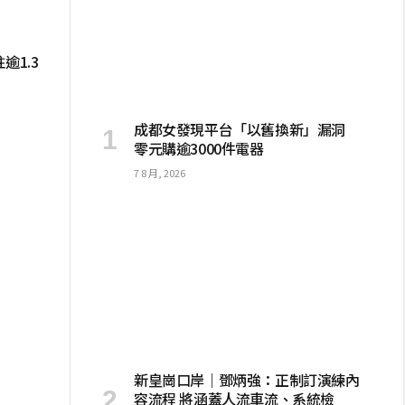
逾1.3
成都女發現平台「以舊換新」漏洞
零元購逾3000件電器
7 8 月, 2026
新皇崗口岸｜鄧炳強：正制訂演練內
容流程 將涵蓋人流車流、系統檢