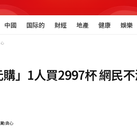
中國
国际的
財經
地產
健康
娛樂
貪心
購」1人買2997杯 網民