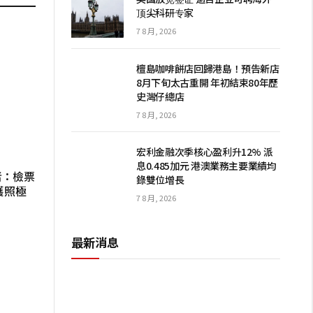
顶尖科研专家
7 8 月, 2026
檀島咖啡餅店回歸港島！預告新店
8月下旬太古重開 年初結束80年歷
史灣仔總店
7 8 月, 2026
宏利金融次季核心盈利升12% 派
息0.485加元 港澳業務主要業績均
者：檢票
錄雙位增長
護照極
7 8 月, 2026
最新消息