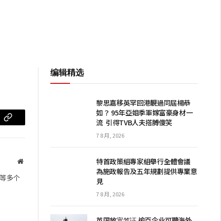
编辑精选
黎思嘉移英罕回港靚過同屆楊恭
如？ 95年亞姐季軍嫁富豪身材一
流 引得TVB人夫搭膊傻笑
m
复
7 8 月, 2026
制
链
特首政策組專家組舉行全體會議
网
為施政報告及五年規劃提供專業意
站
接
等多个
見
7 8 月, 2026
英国放宽签证 逾百企业可聘海外