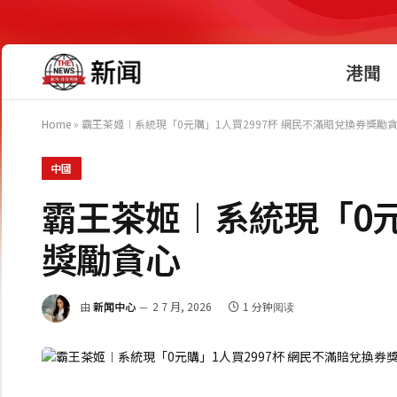
港聞
Home
»
霸王茶姬︱系統現「0元購」1人買2997杯 網民不滿賠兌換券獎勵
中國
霸王茶姬︱系統現「0元
獎勵貪心
由
新闻中心
2 7 月, 2026
1 分钟阅读