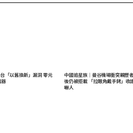
台「以舊換新」漏洞 零元
中國追星族｜曼谷機場衝突親歷
電器
後仍被拒載 「拉眼角戴手銬」收
嚇人