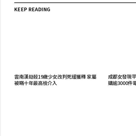
KEEP READING
雲南漢劫殺19歲少女改判死緩獲釋 家屬
成都女發現平
被瞞十年最高檢介入
購逾3000件