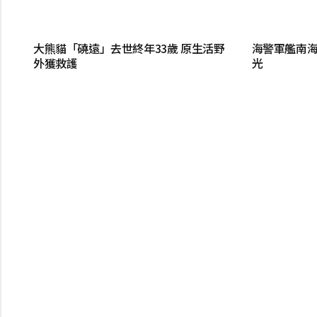
大熊貓「磽遠」去世終年33歲 原生活野
海警軍艦南海
外獲救護
光