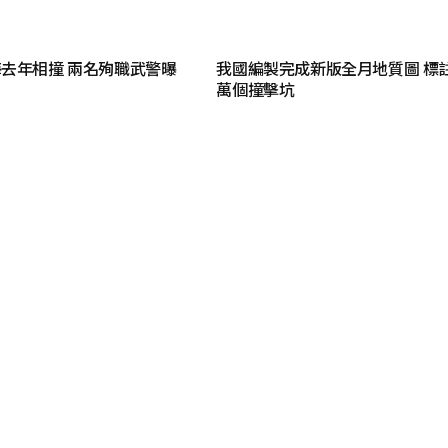
去年相撞 兩名殉職武警曝
我國編製完成新版全月地質圖 標註
萬個撞擊坑