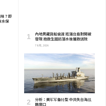
無味？即
凍水保
內地男藏貨船偷渡 抵蒲台島對開被
發現 抱救生圈逃落水後獲救送院
7 8 月, 2026
分析：美军军备转型 中共失台海战
略窗口