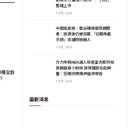
暫緩上市
7 8 月, 2026
中國追星族｜曼谷機場衝突親歷
者：檢票後仍被拒載 「拉眼角戴
手銬」收護照極嚇人
7 8 月, 2026
方力申與NBA湖人球星里夫斯同枱
食飯變身小粉絲 排隊攞簽名勁興
3種全穀
奮：佢嘅拼搏精神值得學習
？
7 8 月, 2026
最新消息