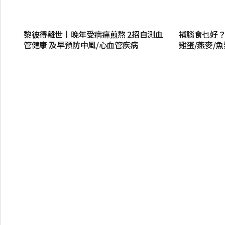
黎彼得離世丨晚年受病痛煎熬 2招自測血
補腦食乜好？
管健康 及早預防中風/心血管疾病
雞蛋/燕麥/