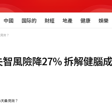
中國
国际的
財經
地產
健康
娛樂
最見效？
智風險降27% 拆解健腦成