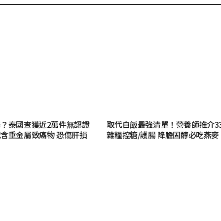
？泰國查獲近2萬件無認證
取代白飯最強清單！營養師推介3
含重金屬致癌物 恐傷肝損
雜糧控糖/護腸 降膽固醇必吃燕麥