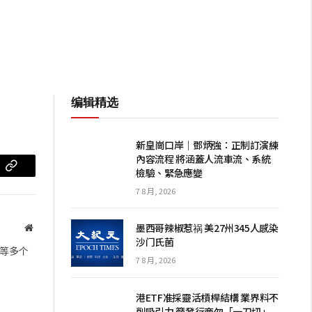
编辑精选
新皇崗口岸｜鄧炳強：正制訂演練
內容流程 將涵蓋人流車流、系統
檢驗、緊急應變
m
复
7 8 月, 2026
制
链
墨西哥辣椒惹祸 美27州345人感染
网
沙门氏菌
站
接
等多个
7 8 月, 2026
港ETF准採靈活槓桿結構 業界料不
削吸引力 籲發行商勿「一刀切」