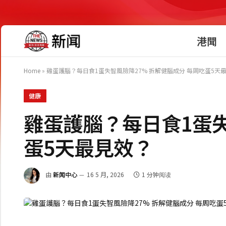
港聞
Home
»
雞蛋護腦？每日食1蛋失智風險降27% 拆解健腦成分 每周吃蛋5天
健康
雞蛋護腦？每日食1蛋失
蛋5天最見效？
由
新闻中心
16 5 月, 2026
1 分钟阅读