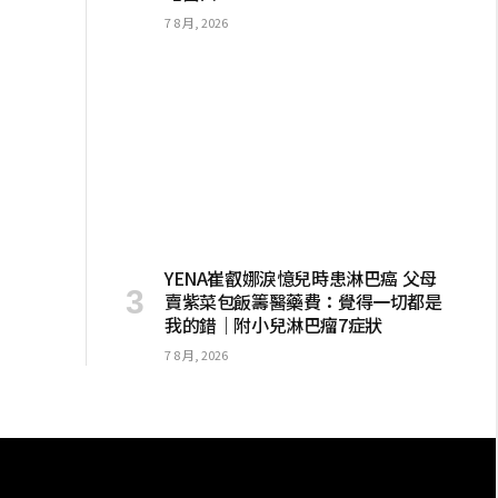
7 8 月, 2026
YENA崔叡娜淚憶兒時患淋巴癌 父母
賣紫菜包飯籌醫藥費：覺得一切都是
我的錯｜附小兒淋巴瘤7症狀
7 8 月, 2026