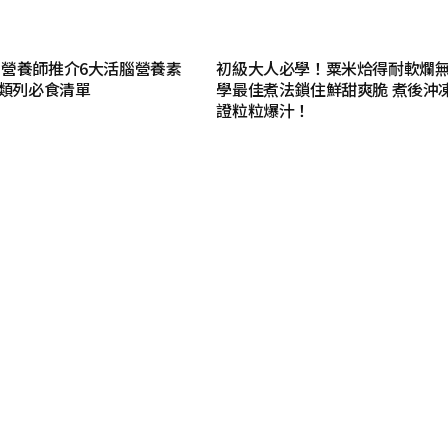
營養師推介6大活腦營養素
初級大人必學！粟米烚得耐軟爛
魚類列必食清單
學最佳煮法鎖住鮮甜爽脆 煮後沖
證粒粒爆汁！