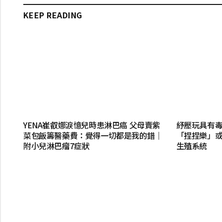
KEEP READING
YENA崔叡娜淚憶兒時患淋巴癌 父母賣紫
紓壓玩具有毒
菜包飯籌醫藥費：覺得一切都是我的錯｜
「捏捏樂」或
附小兒淋巴瘤7症狀
生殖系統