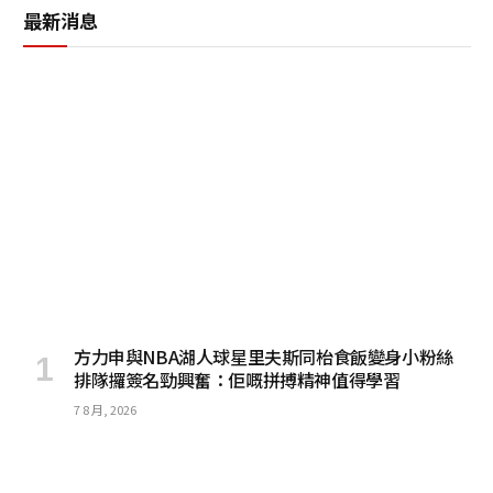
最新消息
方力申與NBA湖人球星里夫斯同枱食飯變身小粉絲
排隊攞簽名勁興奮：佢嘅拼搏精神值得學習
7 8 月, 2026