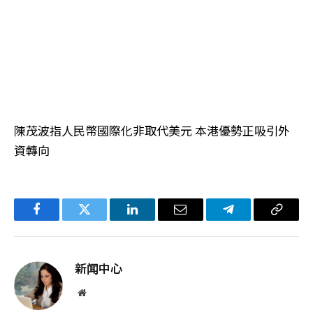
陳茂波指人民幣國際化非取代美元 本港優勢正吸引外
資轉向
Facebook
Twitter
LinkedIn
电
Telegram
复
子
制
邮
链
新闻中心
件
接
网
站