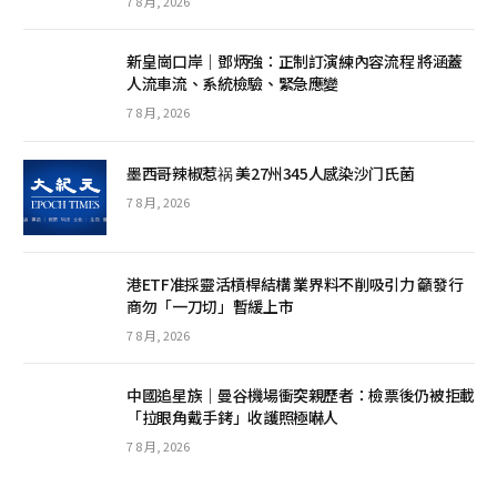
7 8 月, 2026
新皇崗口岸｜鄧炳強：正制訂演練內容流程 將涵蓋
人流車流、系統檢驗、緊急應變
7 8 月, 2026
墨西哥辣椒惹祸 美27州345人感染沙门氏菌
7 8 月, 2026
港ETF准採靈活槓桿結構 業界料不削吸引力 籲發行
商勿「一刀切」暫緩上市
7 8 月, 2026
中國追星族｜曼谷機場衝突親歷者：檢票後仍被拒載
「拉眼角戴手銬」收護照極嚇人
7 8 月, 2026