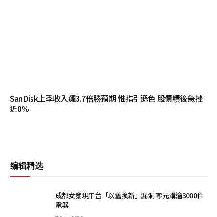
SanDisk上季收入飆3.7倍勝預期 惟指引遜色 股價績後急挫
近8%
编辑精选
成都女發現平台「以舊換新」漏洞 零元購逾3000件
電器