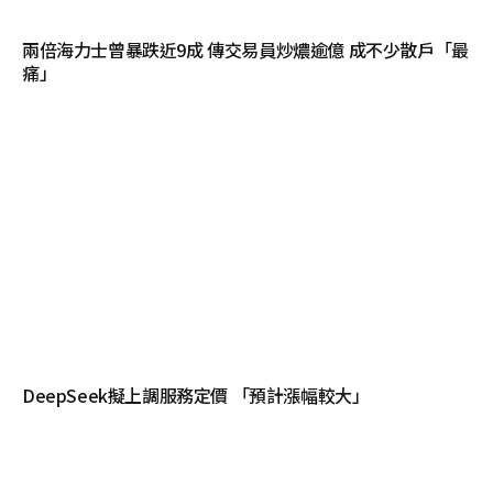
兩倍海力士曾暴跌近9成 傳交易員炒燶逾億 成不少散戶「最
痛」
DeepSeek擬上調服務定價 「預計漲幅較大」