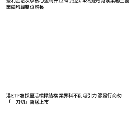
宏利金融次季核心盈利升12% 派息0.485加元 港澳業務主要
業績均錄雙位增長
港ETF准採靈活槓桿結構 業界料不削吸引力 籲發行商勿
「一刀切」暫緩上市