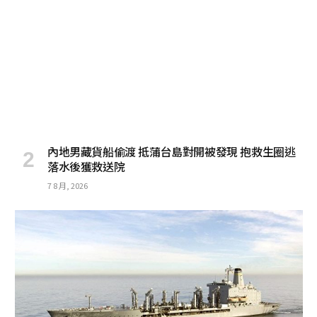
內地男藏貨船偷渡 抵蒲台島對開被發現 抱救生圈逃
落水後獲救送院
7 8 月, 2026