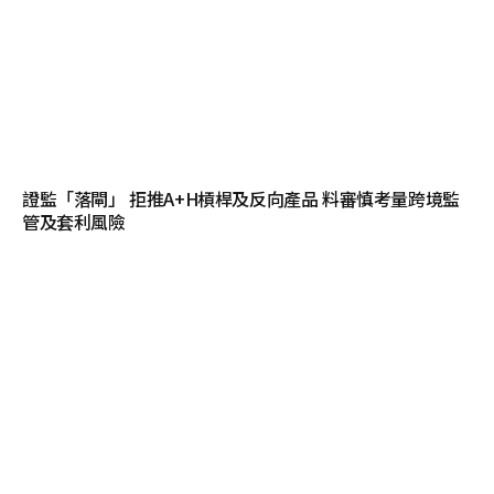
證監「落閘」 拒推A+H槓桿及反向產品 料審慎考量跨境監
管及套利風險