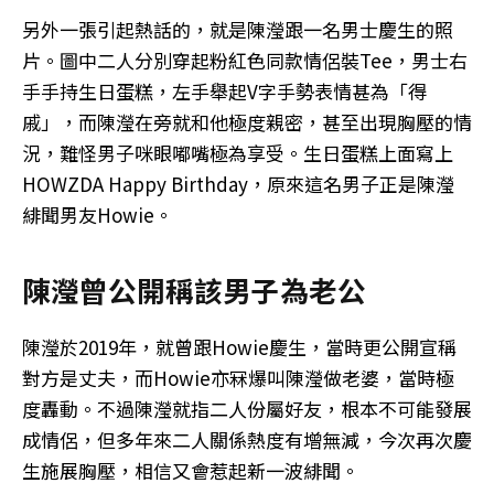
另外一張引起熱話的，就是陳瀅跟一名男士慶生的照
片。圖中二人分別穿起粉紅色同款情侶裝Tee，男士右
手手持生日蛋糕，左手舉起V字手勢表情甚為「得
戚」，而陳瀅在旁就和他極度親密，甚至出現胸壓的情
況，難怪男子咪眼嘟嘴極為享受。生日蛋糕上面寫上
HOWZDA Happy Birthday，原來這名男子正是陳瀅
緋聞男友Howie。
陳瀅曾公開稱該男子為老公
陳瀅於2019年，就曾跟Howie慶生，當時更公開宣稱
對方是丈夫，而Howie亦冧爆叫陳瀅做老婆，當時極
度轟動。不過陳瀅就指二人份屬好友，根本不可能發展
成情侶，但多年來二人關係熱度有增無減，今次再次慶
生施展胸壓，相信又會惹起新一波緋聞。