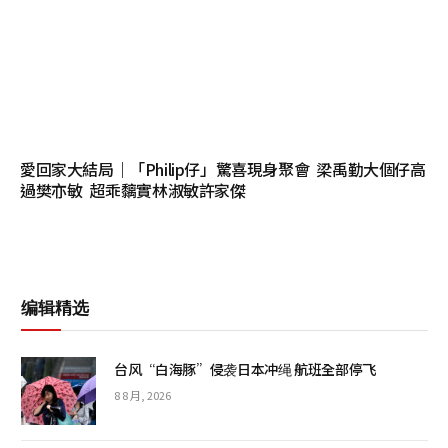
愛回家大結局｜「Philip仔」驚喜現身聚會 梁禹勤大個仔高
過樊亦敏 超乖黐實林淑敏許家傑
编辑精选
台风“白海豚”侵袭日本冲绳 航班全部停飞
8 8 月, 2026