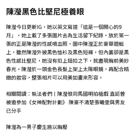
陳瀅黑色比堅尼極養眼
陳瀅今日更新IG，她以英文寫道「這是一個開心的9
月」，她上載了多張圖片去為生活留下紀錄。放於第一
張的正是陳瀅的性感噴血照，圖中陳瀅正於豪華遊艇
上，雖然陳瀅外披黑色恤衫及黑色短褲，但內裏卻是黑
色性感比堅尼，她沒有扣上鈕扣之下，就盡現胸前美妙
春光。陳瀅於一頭金色長髮上架上太陽眼鏡，再配合精
緻的妝容，整張相片可以用美如畫來形容。
相關閱讀：執法者們丨陳瀅恨同馬國明拍槍戲 直認曾
被邀參加《女神配對計劃》 陳豪不清楚張曦雯與男友
已分手
陳瀅為一男子慶生施以胸壓