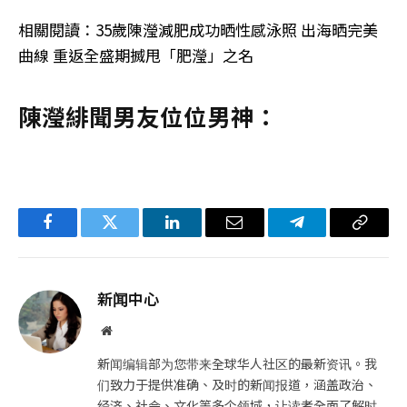
相關閱讀：35歲陳瀅減肥成功晒性感泳照 出海晒完美
曲線 重返全盛期搣甩「肥瀅」之名
陳瀅緋聞男友位位男神：
Facebook
Twitter
LinkedIn
电
Telegram
复
子
制
邮
链
新闻中心
件
接
网
站
新闻编辑部为您带来全球华人社区的最新资讯。我
们致力于提供准确、及时的新闻报道，涵盖政治、
经济、社会、文化等多个领域，让读者全面了解时