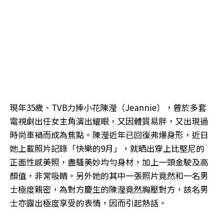
現年35歲、TVB力捧小花陳瀅（Jeannie），曾於多套
電視劇出任女主角演出耀眼，又因體質易胖，又出現過
時尚車禍而成為焦點。陳瀅近年已回復弗爆身形，近日
她上載照片記錄「快樂的9月」，就晒出穿上比堅尼的
正面性感美照，盡騷美妙均勻身材，加上一頭金駛及高
顏值，非常吸睛。另外她的其中一張照片竟然和一名男
士極度親密，為對方慶生的陳瀅竟然胸壓對方，該名男
士亦露出極度享受的表情，因而引起熱話。