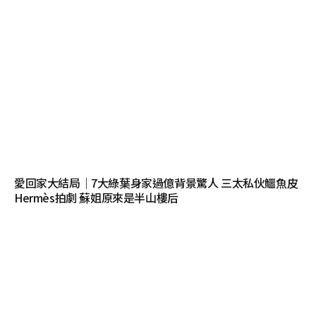
愛回家大結局｜7大綠葉身家過億背景驚人 三太私伙鱷魚皮
Hermès拍劇 蘇姐原來是半山樓后