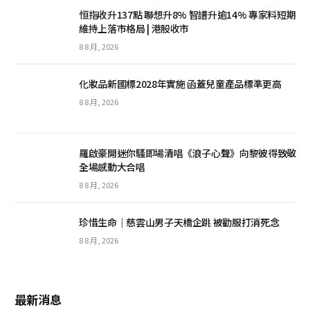
恒指收升137點 聯想升8% 智譜升逾14% 專家料短期
維持上落市格局 | 港股收市
8 8 月, 2026
化妝品新國標2028年實施 函蓋兒童產品標準更高
8 8 月, 2026
羅啟豪開迷你騷即場清唱《浪子心聲》向黎彼得致敬
全場感動大合唱
8 8 月, 2026
珍惜生命│慈雲山男子天橋企跳 被勸服打消死念
8 8 月, 2026
最新消息