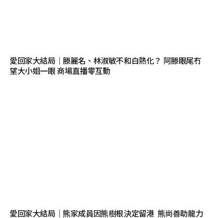
愛回家大結局｜滕麗名、林淑敏不和白熱化？ 阿滕眼尾冇
望大小姐一眼 商場直播零互動
愛回家大結局｜熊家成員因熊樹根決定留港 熊尚善助龍力