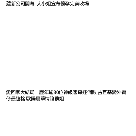
蓮新公司開幕 大小姐宣布懷孕完美收場
愛回家大結局丨歷年逾30位神級客串逐個數 古巨基變外賣
仔最破格 歐陽震華情陷群姐