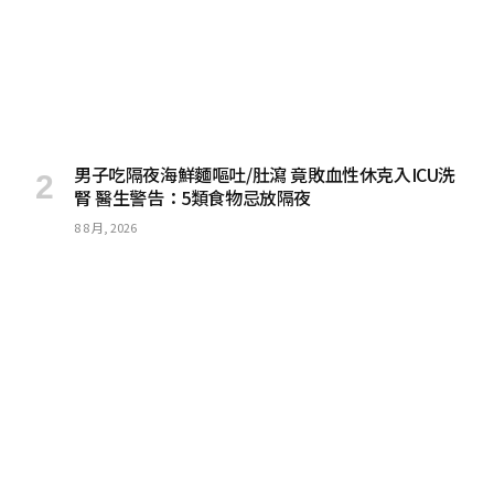
男子吃隔夜海鮮麵嘔吐/肚瀉 竟敗血性休克入ICU洗
腎 醫生警告：5類食物忌放隔夜
8 8 月, 2026