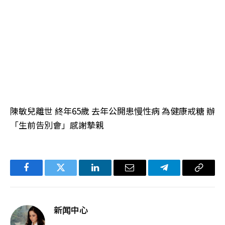
陳敏兒離世 終年65歲 去年公開患慢性病 為健康戒糖 辦
「生前告別會」感謝摯親
Facebook
Twitter
LinkedIn
电
Telegram
复
子
制
邮
链
新闻中心
件
接