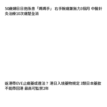
50歲婦日日抱孫患「媽媽手」 右手腕痛兼無力3個月 中醫針
灸治療10次痛楚全消
返港帶EVE止痛藥或違法？ 港日入境藥物規定 3類日本藥妝
不能帶回港 最高可監禁2年