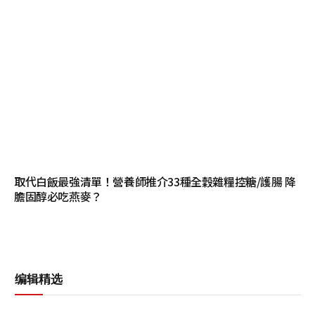
取代白飯最強清單！營養師推介33種全穀雜糧控糖/護腸 降
膽固醇必吃燕麥？
编辑精选