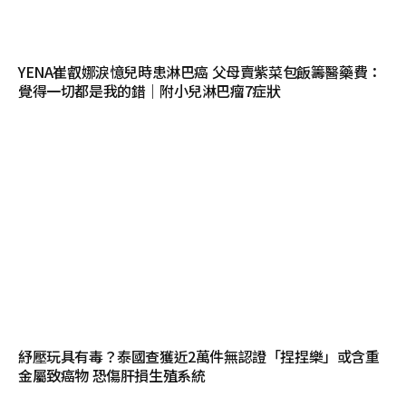
YENA崔叡娜淚憶兒時患淋巴癌 父母賣紫菜包飯籌醫藥費：
覺得一切都是我的錯｜附小兒淋巴瘤7症狀
紓壓玩具有毒？泰國查獲近2萬件無認證「捏捏樂」或含重
金屬致癌物 恐傷肝損生殖系統