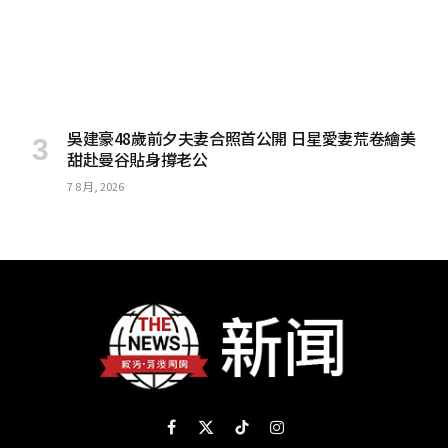
吳建豪48歲前夕夫妻合照首公開 日星愛妻荒卷繪美
甜赴曼谷貼身撐老公
7 8 月, 2026
Facebook
X
TikTok
Instagram