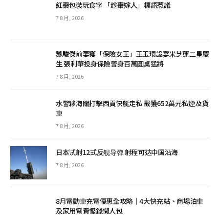
紅棗包裝玩食字 「趁棗嫁人」標語惹議
7 8 月, 2026
魏駿傑前妻獲「保險女王」王玉環設宴米芝蓮二星慶
生 張利華投身保險晉身百萬圓桌猛將
7 8 月, 2026
水警夥海關打擊西貢快艇走私 截獲652萬元私煙及貨
車
7 8 月, 2026
日本试射12式反舰导弹 射程可达中国沿海
7 8 月, 2026
8月電動車充電優惠全攻略｜4大快充站、商場泊車
及家用電費慳錢懶人包