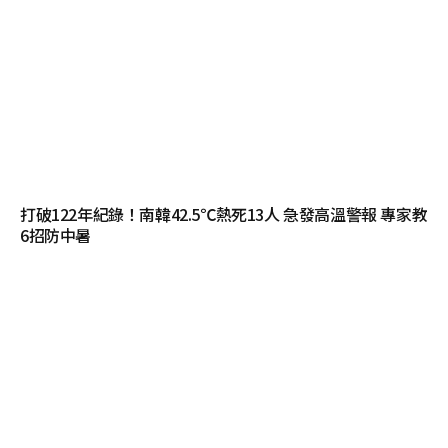
打破122年紀錄！南韓42.5℃熱死13人 急發高溫警報 專家教
6招防中暑