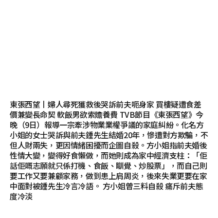
東張西望丨婦人尋死獲救後哭訴前夫呃身家 買樓疑遭食差
價兼變長命契 軟飯男欲索贍養費 TVB節目《東張西望》今
晚（9日）報導一宗牽涉物業業權爭議的家庭糾紛。化名方
小姐的女士哭訴與前夫鍾先生結婚20年，慘遭對方欺騙，不
但人財兩失，更因情緒困擾而企圖自殺。方小姐指前夫婚後
性情大變，變得好食懶做，而她則成為家中經濟支柱：「佢
話佢嘅志願就只係打機、食飯、瞓覺、炒股票」，而自己則
要工作又要兼顧家務，做到患上肩周炎，後來失業更要在家
中面對被鍾先生冷言冷語。 方小姐曾三料自殺 痛斥前夫態
度冷淡