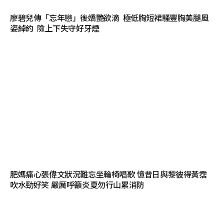
廖碧兒傳「忘年戀」後嬌艷欲滴 極低胸短裙騷豐胸美腿風
姿綽約 險上下失守好牙煙
肥媽痛心張偉文狀況難忘坐輪椅唱歌 憶昔日與黎彼得黃霑
吹水勁好笑 嚴厲呼籲炎夏勿行山累消防