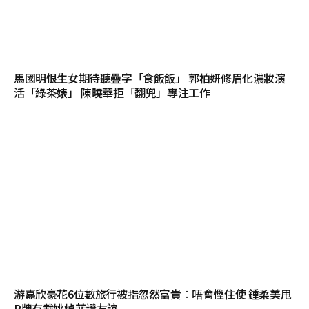
馬國明恨生女期待聽疊字「食飯飯」 郭柏妍修眉化濃妝演
活「綠茶婊」 陳曉華拒「翻兜」專注工作
游嘉欣豪花6位數旅行被指忽然富貴︰唔會慳住使 鍾柔美甩
P牌有載姚焯菲證友誼