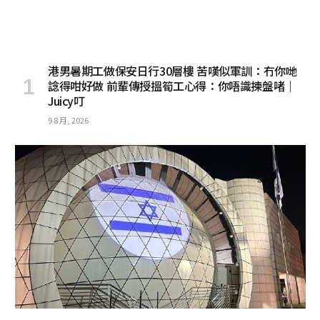
港男暑期工做保安日行30層樓 苦嘆似軍訓：冇你哋
諗得咁好做 前輩傳授搵筍工心得：你唔識揀盤啫｜
Juicy叮
9 8 月, 2026