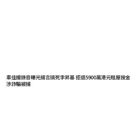
車佳媛錄音曝光揚言搞死李昇基 拒退5900萬港元租屋按金
涉詐騙被捕