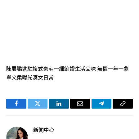
陳展鵬進駐複式豪宅一細節證生活品味 無懼一年一劇
單文柔曝光湊女日常
Facebook
Twitter
LinkedIn
电
Telegram
复
子
制
邮
链
新闻中心
件
接