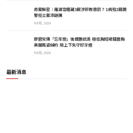
奇案解密︱羅湖雪櫃藏3屍涉邪教懲罰？ 1病歿2餓斃
警拒立案添謎團
9 8 月, 2026
廖碧兒傳「忘年戀」後嬌艷欲滴 極低胸短裙騷豐胸
美腿風姿綽約 險上下失守好牙煙
9 8 月, 2026
最新消息