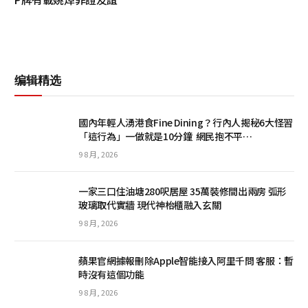
编辑精选
國內年輕人湧港食Fine Dining？行內人揭秘6大怪習
「這行為」一做就是10分鐘 網民抱不平…
9 8 月, 2026
一家三口住油塘280呎居屋 35萬裝修間出兩房 弧形
玻璃取代實牆 現代神枱櫃融入玄關
9 8 月, 2026
蘋果官網據報刪除Apple智能接入阿里千問 客服：暫
時沒有這個功能
9 8 月, 2026