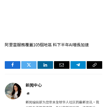
阿里雲服務覆蓋105個地區 料下半年AI增長加速
Facebook
Twitter
LinkedIn
电
Telegram
复
子
制
邮
链
新闻中心
件
接
网
站
新闻编辑部为您带来全球华人社区的最新资讯。我