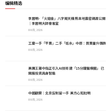
编辑精选
李居明- 「火熔金」八字揭天機 熊本地震密碼首公開
｜李居明大師會客室
8 8 月, 2026
工廈一手「平賣」二手「低水」中原：買賣量升價跌
8 8 月, 2026
美團王莆中指正引入AI技術 建「15分鐘醫療圈」 已
開展投資具身智能
8 8 月, 2026
中國觀察：北京反制留一手 美方心知肚明
8 8 月, 2026