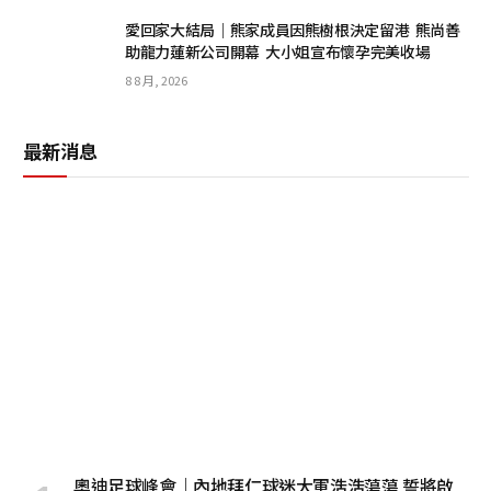
愛回家大結局｜熊家成員因熊樹根決定留港 熊尚善
助龍力蓮新公司開幕 大小姐宣布懷孕完美收場
8 8 月, 2026
最新消息
奧迪足球峰會｜內地拜仁球迷大軍浩浩蕩蕩 誓將啟