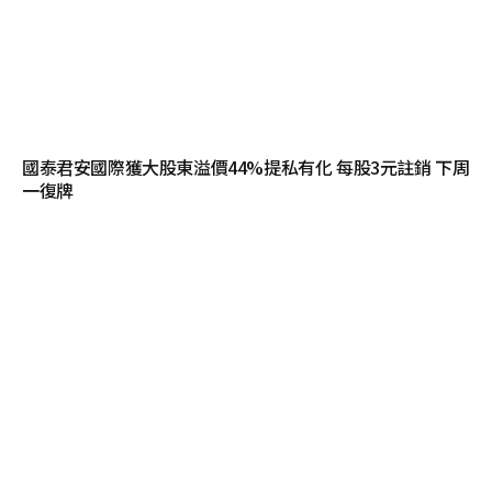
國泰君安國際獲大股東溢價44%提私有化 每股3元註銷 下周
一復牌