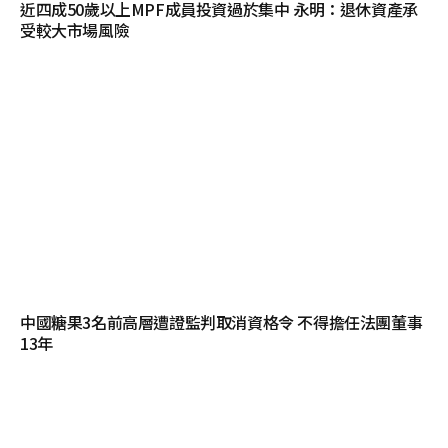
近四成50歲以上MPF成員投資過於集中 永明：退休資產承
受較大市場風險
中國糖果3名前高層遭證監判取消資格令 不得擔任法團董事
13年