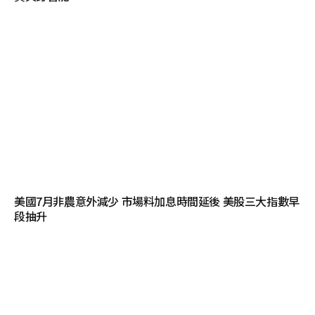
美國7月非農意外減少 市場料加息時間延後 美股三大指數早
段抽升