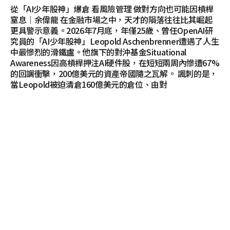
從「AI少年股神」爆倉 看風險管理 做對方向也可能因槓桿
窒息｜余偉龍 在金融市場之中，天才的隕落往往比其崛起
更具警示意義。2026年7月底，年僅25歲、曾任OpenAI研
究員的「AI少年股神」Leopold Aschenbrenner遭遇了人生
中最慘烈的滑鐵盧。他旗下的對沖基金Situational
Awareness因高槓桿押注AI硬件股，在短短兩周內慘遭67%
的回調衝擊，200億美元的資產帝國隨之瓦解。 諷刺的是，
當Leopold被迫清倉160億美元的倉位、由對