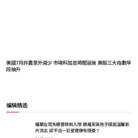
美國7月非農意外減少 市場料加息時間延後 美股三大指數早
段抽升
编辑精选
羅蘭左耳失聰曾跌倒入院 跟羅家英拖手摸面溫馨影
片流出 認不出一巨星健康有隱憂？