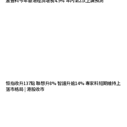
滙豐料今年香港經濟增長4.5% 年內第2次上調預測
恒指收升137點 聯想升8% 智譜升逾14% 專家料短期維持上
落市格局 | 港股收市