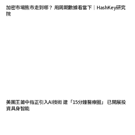
加密市場熊市走到哪？ 用周期數據看當下｜HashKey研究
院
美團王莆中指正引入AI技術 建「15分鐘醫療圈」 已開展投
資具身智能