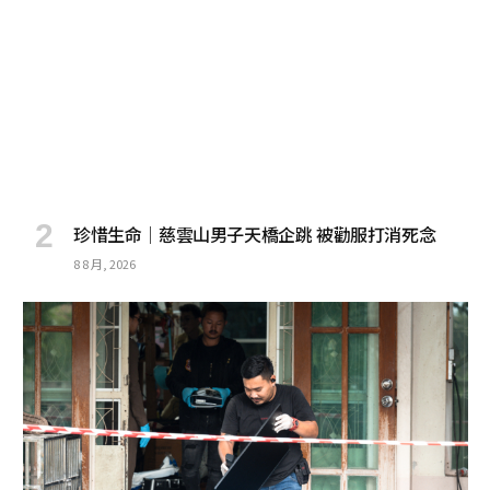
珍惜生命│慈雲山男子天橋企跳 被勸服打消死念
8 8 月, 2026