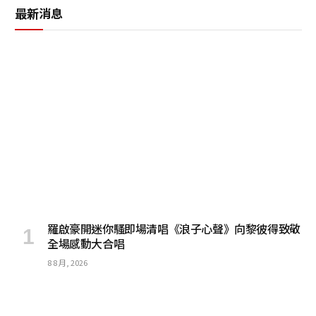
最新消息
羅啟豪開迷你騷即場清唱《浪子心聲》向黎彼得致敬
全場感動大合唱
8 8 月, 2026