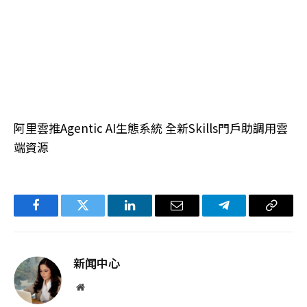
阿里雲推Agentic AI生態系統 全新Skills門戶助調用雲
端資源
Facebook
Twitter
LinkedIn
电
Telegram
复
子
制
邮
链
新闻中心
件
接
网
站