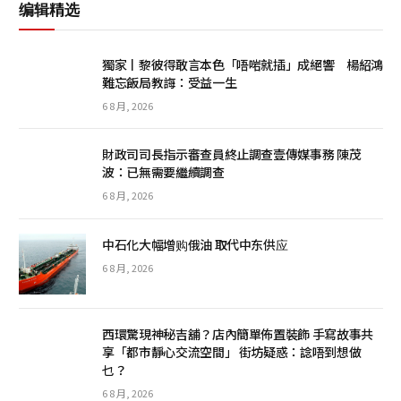
编辑精选
獨家丨黎彼得敢言本色「唔啱就插」成絕響 楊紹鴻
難忘飯局教誨：受益一生
6 8 月, 2026
財政司司長指示審查員終止調查壹傳媒事務 陳茂
波：已無需要繼續調查
6 8 月, 2026
中石化大幅增购俄油 取代中东供应
6 8 月, 2026
西環驚現神秘吉舖？店內簡單佈置裝飾 手寫故事共
享「都市靜心交流空間」 街坊疑惑：諗唔到想做
乜？
6 8 月, 2026