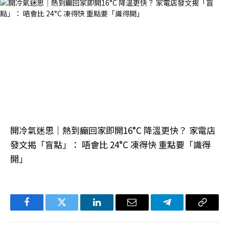
開冷氣迷思｜熱到癲回家即開16°C 降溫更快？ 家電店
發文揭「盲點」： 唔會比 24°C 凍得快 重點要「識得
開」
Facebook
Twitter
LinkedIn
电
Telegram
复
子
制