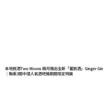
本地氈酒Two Moons 緻月推出全新「薑氈酒」Ginger Gin
｜聯乘3間中環人氣酒吧推期間限定特調