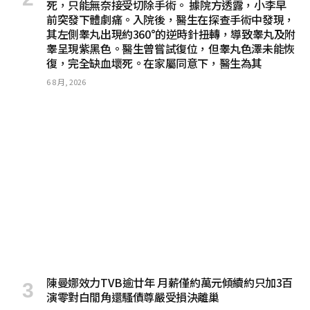
死，只能無奈接受切除手術。 據院方透露，小李早
前突發下體劇痛。入院後，醫生在探查手術中發現，
其左側睾丸出現約360°的逆時針扭轉，導致睾丸及附
睾呈現紫黑色。醫生曾嘗試復位，但睾丸色澤未能恢
復，完全缺血壞死。在家屬同意下，醫生為其
6 8 月, 2026
陳曼娜效力TVB逾廿年 月薪僅約萬元傾續約只加3百
演零對白閒角還騷債尊嚴受損決離巢