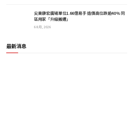
尖東康宏廣場單位1.66億易手 造價高位跌逾40% 同
區用家「升級搬遷」
6 8 月, 2026
最新消息