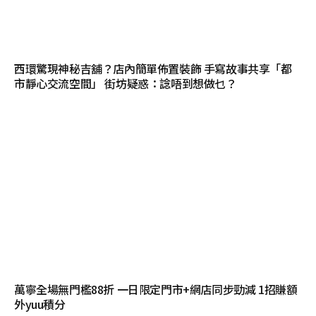
西環驚現神秘吉舖？店內簡單佈置裝飾 手寫故事共享「都
市靜心交流空間」 街坊疑惑：諗唔到想做乜？
萬寧全場無門檻88折 一日限定門市+網店同步勁減 1招賺額
外yuu積分