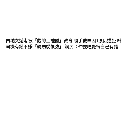
內地女遊港被「截的士禮儀」教育 順手截車因1原因遭拒 呻
司機有錢不賺「規則感很強」 網民：仲要唔覺得自己有錯