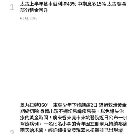
太古上半年基本溢利增43% 中期息多15% 太古廣場
部分租金回升
6 8 月, 2026
睾丸扭轉360°︱東莞少年下體劇痛2日 錯過救治黃金
期終切除 身體出現不適切忌諱疾忌醫，以免錯失治
療的黃金時間！廣東省東莞市東坑醫院近日公布一宗
醫療病例，一名化名小李的青年因左側睾丸持續疼痛
兩天始求醫，經詳細檢查發現睾丸扭轉並已出現壞