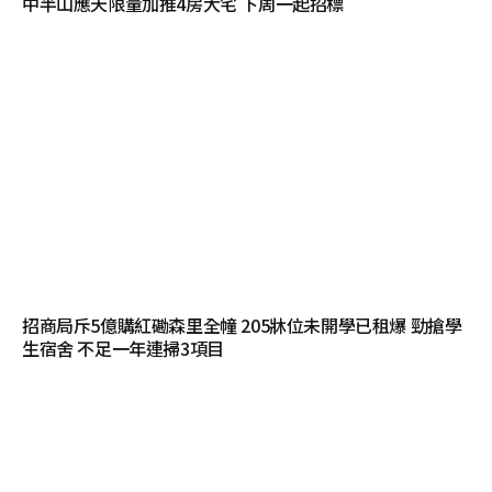
中半山應天限量加推4房大宅 下周一起招標
招商局斥5億購紅磡森里全幢 205牀位未開學已租爆 勁搶學
生宿舍 不足一年連掃3項目