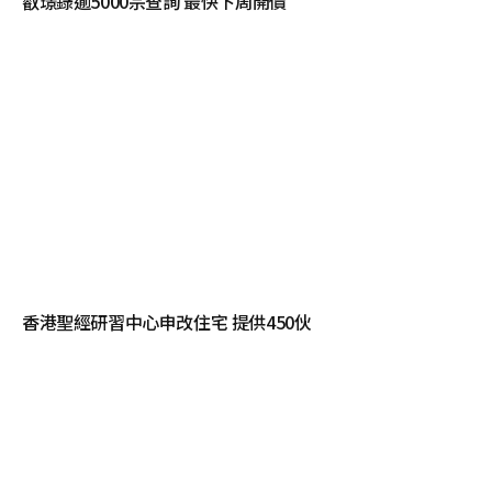
叡璟錄逾5000宗查詢 最快下周開價
香港聖經研習中心申改住宅 提供450伙