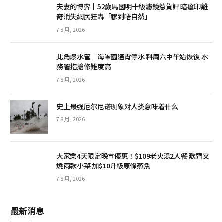
夫妻的博弈丨52歲馬國明十級濾鏡惹負評 暗瘡印離
奇消失網民狂轟「膠到唔自然」
7 8 月, 2026
北角爆水管｜海峯園通宵停水 料周六中午始恢復 水
務署指搶修難度高
7 8 月, 2026
史上最强厄尔尼诺现象对人类意味着什么
7 8 月, 2026
大家樂4天限定晚市優惠！$109老火湯2人餐 歎齊叉
燒兩款小菜 加$10升級原條蒸魚
7 8 月, 2026
最新消息