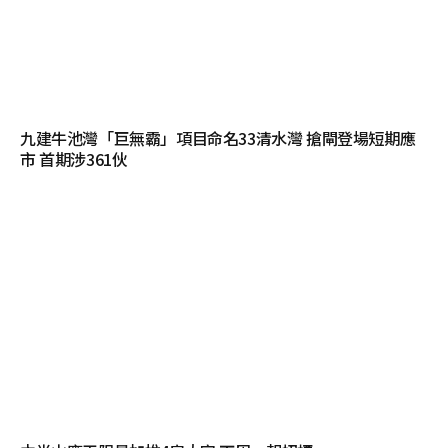
九建牛池灣「巨無霸」項目命名33清水灣 搶閘登場短期應
市 首期涉361伙