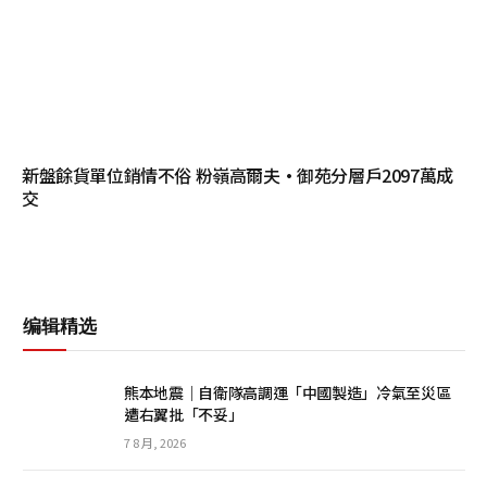
新盤餘貨單位銷情不俗 粉嶺高爾夫·御苑分層戶2097萬成
交
编辑精选
熊本地震｜自衛隊高調運「中國製造」冷氣至災區
遭右翼批「不妥」
7 8 月, 2026