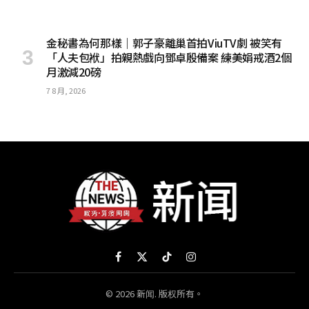
金秘書為何那樣｜郭子豪離巢首拍ViuTV劇 被笑有
「人夫包袱」拍親熱戲向鄧卓殷備案 練美娟戒酒2個
月激減20磅
7 8 月, 2026
Facebook
X
TikTok
Instagram
(Twitter)
© 2026 新闻. 版权所有。