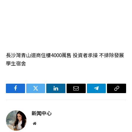
長沙灣青山道商住樓4000萬售 投資者承接 不排除發展
學生宿舍
Facebook
Twitter
LinkedIn
电
Telegram
复
子
制
邮
链
新闻中心
件
接
网
站