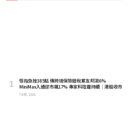
恒指急挫385點 傳跨境保險徵稅累友邦瀉6%
MiniMax入通逆市飆17% 專家料陰霾持續｜港股收市
7 8 月, 2026