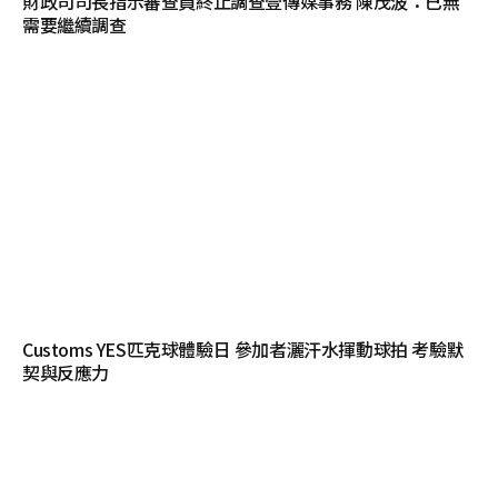
財政司司長指示審查員終止調查壹傳媒事務 陳茂波：已無
需要繼續調查
Customs YES匹克球體驗日 參加者灑汗水揮動球拍 考驗默
契與反應力