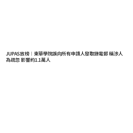
JUPAS放榜︱東華學院誤向所有申請人發取錄電郵 稱涉人
為疏忽 影響約1.1萬人