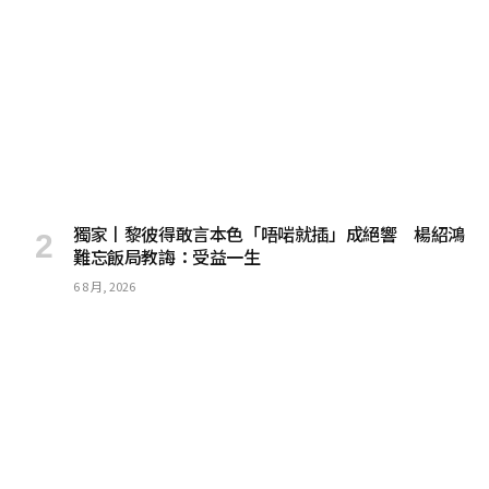
獨家丨黎彼得敢言本色「唔啱就插」成絕響 楊紹鴻
難忘飯局教誨：受益一生
6 8 月, 2026