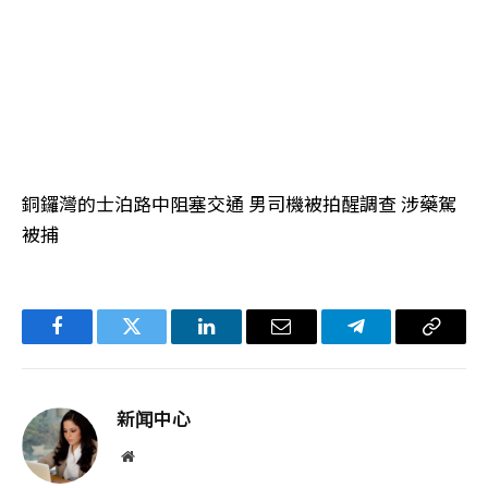
銅鑼灣的士泊路中阻塞交通 男司機被拍醒調查 涉藥駕
被捕
Facebook
Twitter
LinkedIn
电
Telegram
复
子
制
邮
链
新闻中心
件
接
网
站