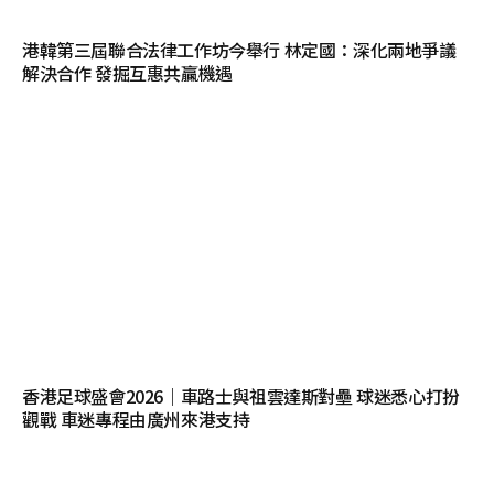
港韓第三屆聯合法律工作坊今舉行 林定國：深化兩地爭議
解決合作 發掘互惠共贏機遇
香港足球盛會2026｜車路士與祖雲達斯對壘 球迷悉心打扮
觀戰 車迷專程由廣州來港支持