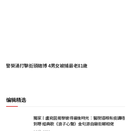
警葵涌打擊街頭賭博 4男女被捕最老81歲
编辑精选
獨家丨盧宛茵揭黎彼得最後時光：醫院插喉有痰講唔
到嘢 經典歌《浪子心聲》金句源自廟街睇相佬