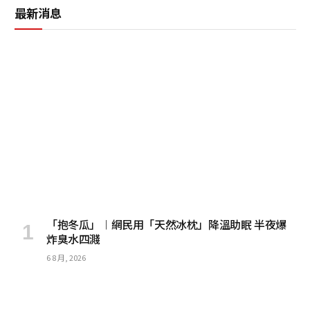
最新消息
「抱冬瓜」︱網民用「天然冰枕」降溫助眠 半夜爆
炸臭水四濺
6 8 月, 2026