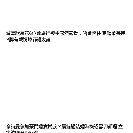
游嘉欣豪花6位數旅行被指忽然富貴︰唔會慳住使 鍾柔美甩
P牌有載姚焯菲證友誼
佘詩曼參加豪門婚宴拭淚？屢錯過結婚時機認雪卵都遲 立
定遺囑分派財產