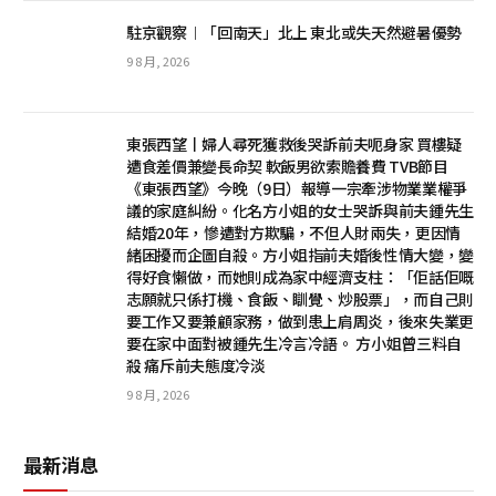
駐京觀察︱「回南天」北上 東北或失天然避暑優勢
9 8 月, 2026
東張西望丨婦人尋死獲救後哭訴前夫呃身家 買樓疑
遭食差價兼變長命契 軟飯男欲索贍養費 TVB節目
《東張西望》今晚（9日）報導一宗牽涉物業業權爭
議的家庭糾紛。化名方小姐的女士哭訴與前夫鍾先生
結婚20年，慘遭對方欺騙，不但人財兩失，更因情
緒困擾而企圖自殺。方小姐指前夫婚後性情大變，變
得好食懶做，而她則成為家中經濟支柱：「佢話佢嘅
志願就只係打機、食飯、瞓覺、炒股票」，而自己則
要工作又要兼顧家務，做到患上肩周炎，後來失業更
要在家中面對被鍾先生冷言冷語。 方小姐曾三料自
殺 痛斥前夫態度冷淡
9 8 月, 2026
最新消息