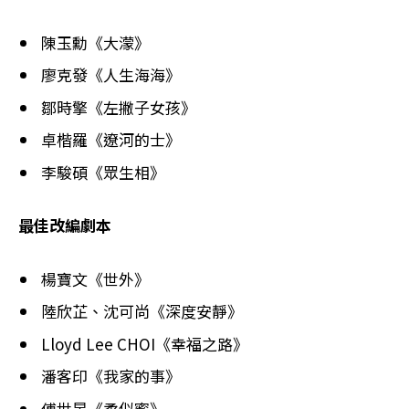
陳玉勳《大濛》
廖克發《人生海海》
鄒時擎《左撇子女孩》
卓楷羅《遼河的士》
李駿碩《眾生相》
最佳改編劇本
楊寶文《世外》
陸欣芷、沈可尚《深度安靜》
Lloyd Lee CHOI《幸福之路》
潘客印《我家的事》
傅世晏《柔似蜜》