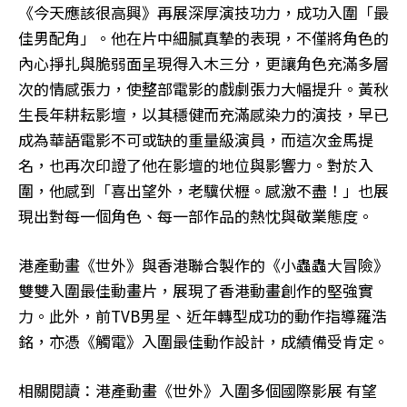
《今天應該很高興》再展深厚演技功力，成功入圍「最
佳男配角」。他在片中細膩真摯的表現，不僅將角色的
內心掙扎與脆弱面呈現得入木三分，更讓角色充滿多層
次的情感張力，使整部電影的戲劇張力大幅提升。黃秋
生長年耕耘影壇，以其穩健而充滿感染力的演技，早已
成為華語電影不可或缺的重量級演員，而這次金馬提
名，也再次印證了他在影壇的地位與影響力。對於入
圍，他感到「喜出望外，老驥伏櫪。感激不盡！」也展
現出對每一個角色、每一部作品的熱忱與敬業態度。
港產動畫《世外》與香港聯合製作的《小蟲蟲大冒險》
雙雙入圍最佳動畫片，展現了香港動畫創作的堅強實
力。此外，前TVB男星、近年轉型成功的動作指導羅浩
銘，亦憑《觸電》入圍最佳動作設計，成績備受肯定。
相關閱讀：港產動畫《世外》入圍多個國際影展 有望