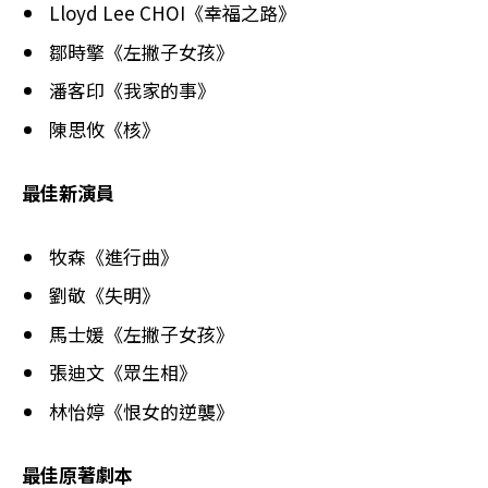
Lloyd Lee CHOI《幸福之路》
鄒時擎《左撇子女孩》
潘客印《我家的事》
陳思攸《核》
最佳新演員
牧森《進行曲》
劉敬《失明》
馬士媛《左撇子女孩》
張迪文《眾生相》
林怡婷《恨女的逆襲》
最佳原著劇本