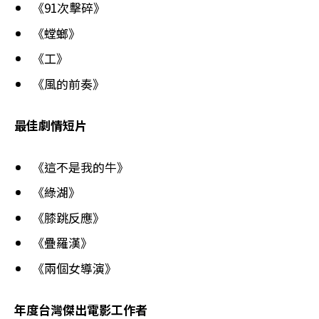
《91次擊碎》
《螳螂》
《工》
《風的前奏》
最佳劇情短片
《這不是我的牛》
《綠湖》
《膝跳反應》
《疊羅漢》
《兩個女導演》
年度台灣傑出電影工作者