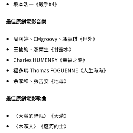
坂本浩一《殺手#4》
最佳原創電影音樂
周莉婷、CMgroovy、馮穎琪《世外》
王榆鈞、澎葉生《甘露水》
Charles HUMENRY《幸福之路》
福多瑪 Thomas FOGUENNE《人生海海》
余家和、張吉安《地母》
最佳原創電影歌曲
〈大濛的暗眠〉《大濛》
〈木頭人〉《遼河的士》