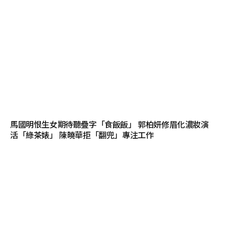
馬國明恨生女期待聽疊字「食飯飯」 郭柏妍修眉化濃妝演
活「綠茶婊」 陳曉華拒「翻兜」專注工作