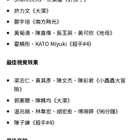
許力文《大濛》
鄭宇培《南方時光》
黃菊清、陳嘉偉、吳玉英、黃可欣《地母》
霍曉彤、KATO Miyuki《殺手#4》
最佳視覺效果
梁志仁、黃其彥、陳文杰、陳彩君《小蟲蟲大冒
險》
郭憲聰、陳姵均《大濛》
温兆銘、林韋宏、胡宏愈、傅琬婷《96分鐘》
陳子謙《殺手#4》