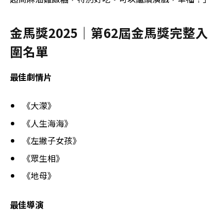
金馬獎2025｜第62屆金馬獎完整入
圍名單
最佳劇情片
《大濛》
《人生海海》
《左撇子女孩》
《眾生相》
《地母》
最佳導演