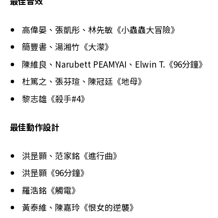
最佳音效
高偉晏、張凱彤、林先敏《小蟲蟲大冒險》
簡豐書、湯湘竹《大濛》
陳維良、Narubett PEAMYAI、Elwin T.《96分鐘》
杜篤之、張芬瑄、陳冠廷《地母》
黎志雄《殺手#4》
最佳動作設計
洪昰顥、范家銘《進行曲》
洪昰顥《96分鐘》
羅浩銘《觸電》
黃泰維、陳嘉玲《恨女的逆襲》