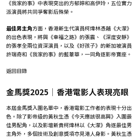
《我家的事》中表現突出的方郁婷和高伊玲，五位實力
派演員將共同爭奪影后殊榮。
最佳男主角
方面，香港新生代演員柯煒林憑藉《大濛》
的出色表現，將與《幸福之路》的張震、《深度安靜》
的張孝全兩位資深演員，以及《好孩子》的新加坡演員
許瑞奇和《我家的事》的藍葦華，一同角逐影帝寶座。
返回目錄
金馬獎2025｜香港電影人表現亮眼
本屆金馬獎入圍名單中，香港電影工作者的表現十分出
色。除了影帝級的黃秋生憑《今天應該很高興》入圍最
佳男配角，以及影壇新貴柯煒林以《大濛》角逐最佳男
主角外，多個技術及創意獎項亦見港人身影。黃秋生憑