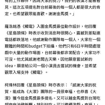
有的工作夥伴，因為大家的努力，我們的表演才能被看
見。這次五項提名對台前幕後的每一個人都是很大的肯
定，也希望觀眾能喜歡。謝謝金馬獎。」
羅浩銘憑《觸電》入圍金馬獎最佳動作設計，他回覆
《星島頭條》時表示收到消息時很開心，震撼到差點連
電話都跌落地，他感謝動作團隊每一個人，大家在一個
艱難的時間和budget下拍攝，他們只有6日半時間處理
戲中大量的動作場面，台前幕後都非常配合，大家功不
可沒。他尤其感謝老闆古天樂，因他願意嘗試新的
idea，願意給公司一個小演員去嘗試的機會，並希望
觀眾入場支持《觸電》。
柯煒林回覆《星島頭條》時亦表示：「感謝大家的祝
賀，能成為《大濛》團隊的一員很幸福，也恭喜《大
濛》獲今屆金馬獎最多提名。又可以藉金馬獎到台灣吃
超商麻油雞飯糰，特別好吃。可以繼續演戲，幸福！」