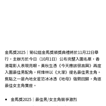
金馬獎2025｜第62屆金馬獎頒獎典禮將於11月22日舉
行，主辦方於今日（10月1日）公布完整入圍名單，香
港電影人表現亮眼。黃秋生憑《今天應該很高興》再度
入圍最佳男配角，柯煒林以《大濛》提名最佳男主角。
焦點之一是內地女星范冰冰憑《地母》強勢回歸，角逐
最佳女主角寶座。
金馬獎2025｜最佳男/女主角競爭激烈