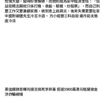
性情大變，變得好食懶做，而她則成為家中經濟支柱：「佢
話佢嘅志願就只係打機、食飯、瞓覺、炒股票」，而自己則
要工作又要兼顧家務，做到患上肩周炎，後來失業更要在家
中面對被鍾先生冷言冷語。 方小姐曾三料自殺 痛斥前夫態
度冷淡
車佳媛錄音曝光揚言搞死李昇基 拒退5900萬港元租屋按金
涉詐騙被捕