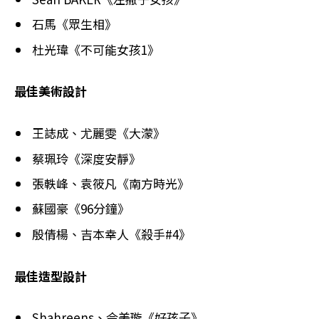
石馬《眾生相》
杜光瑋《不可能女孩1》
最佳美術設計
王誌成、尤麗雯《大濛》
蔡珮玲《深度安靜》
張軼峰、袁筱凡《南方時光》
蘇國豪《96分鐘》
殷倩楊、吉本幸人《殺手#4》
最佳造型設計
Shahreens、佘美璇《好孩子》