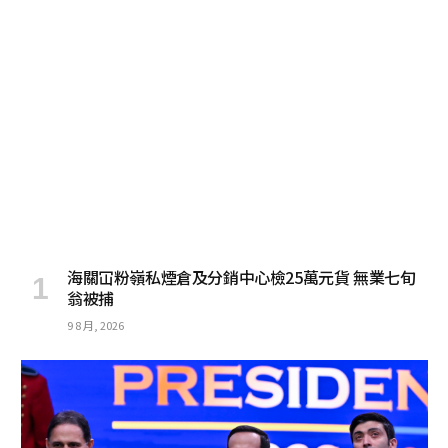
海關冚粉嶺私煙倉及分銷中心檢25萬元貨 無業七旬
翁被捕
9 8 月, 2026