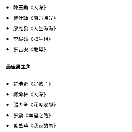
陳玉勳《大濛》
曹仕翰《南方時光》
廖克發《人生海海》
李駿碩《眾生相》
張吉安《地母》
最佳男主角
許瑞奇《好孩子》
柯煒林《大濛》
張孝全《深度安靜》
張震《幸福之路》
藍葦華《我家的事》