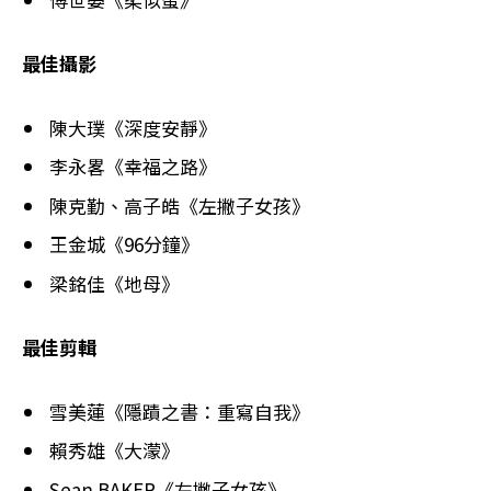
最佳攝影
陳大璞《深度安靜》
李永畧《幸福之路》
陳克勤、高子皓《左撇子女孩》
王金城《96分鐘》
梁銘佳《地母》
最佳剪輯
雪美蓮《隱蹟之書：重寫自我》
賴秀雄《大濛》
Sean BAKER《左撇子女孩》