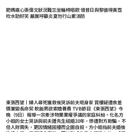
肥媽痛心張偉文狀況難忘坐輪椅唱歌 憶昔日與黎彼得黃霑
吹水勁好笑 嚴厲呼籲炎夏勿行山累消防
東張西望丨婦人尋死獲救後哭訴前夫呃身家 買樓疑遭食差
價兼變長命契 軟飯男欲索贍養費 TVB節目《東張西望》今
晚（9日）報導一宗牽涉物業業權爭議的家庭糾紛。化名方
小姐的女士哭訴與前夫鍾先生結婚20年，慘遭對方欺騙，不
但人財兩失，更因情緒困擾而企圖自殺。方小姐指前夫婚後