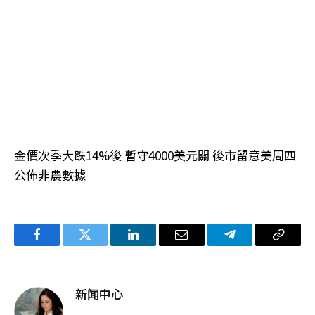
金價次季大跌14%後 暫守4000美元關 後市留意美周四
公佈非農數據
Facebook
Twitter
LinkedIn
电
Telegram
复
子
制
邮
链
新闻中心
件
接