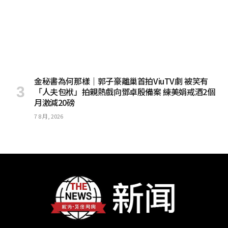
金秘書為何那樣｜郭子豪離巢首拍ViuTV劇 被笑有
「人夫包袱」拍親熱戲向鄧卓殷備案 練美娟戒酒2個
月激減20磅
7 8 月, 2026