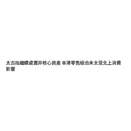
太古指繼續處置非核心資產 本港零售組合未太受北上消費
影響