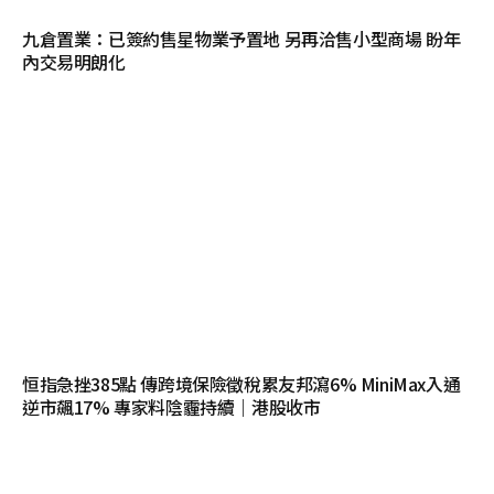
九倉置業：已簽約售星物業予置地 另再洽售小型商場 盼年
內交易明朗化
恒指急挫385點 傳跨境保險徵稅累友邦瀉6% MiniMax入通
逆市飆17% 專家料陰霾持續｜港股收市