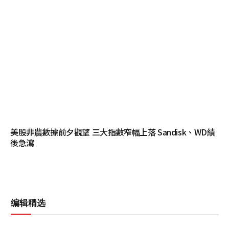
美股非農數據前夕觀望 三大指數窄幅上落 Sandisk、WD績
後急瀉
编辑精选