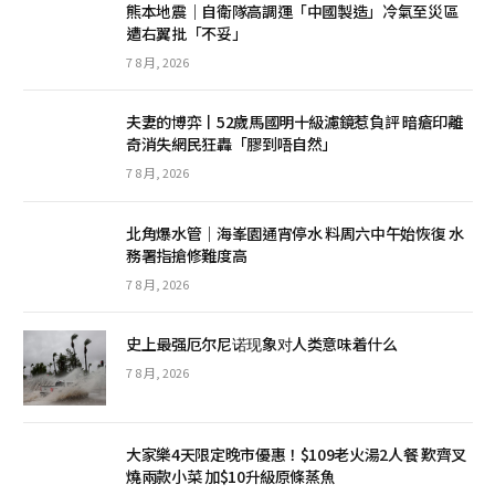
熊本地震｜自衛隊高調運「中國製造」冷氣至災區
遭右翼批「不妥」
7 8 月, 2026
夫妻的博弈丨52歲馬國明十級濾鏡惹負評 暗瘡印離
奇消失網民狂轟「膠到唔自然」
7 8 月, 2026
北角爆水管｜海峯園通宵停水 料周六中午始恢復 水
務署指搶修難度高
7 8 月, 2026
史上最强厄尔尼诺现象对人类意味着什么
7 8 月, 2026
大家樂4天限定晚市優惠！$109老火湯2人餐 歎齊叉
燒兩款小菜 加$10升級原條蒸魚