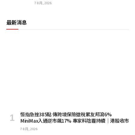
7 8 月, 2026
最新消息
恒指急挫385點 傳跨境保險徵稅累友邦瀉6%
MiniMax入通逆市飆17% 專家料陰霾持續｜港股收市
7 8 月, 2026