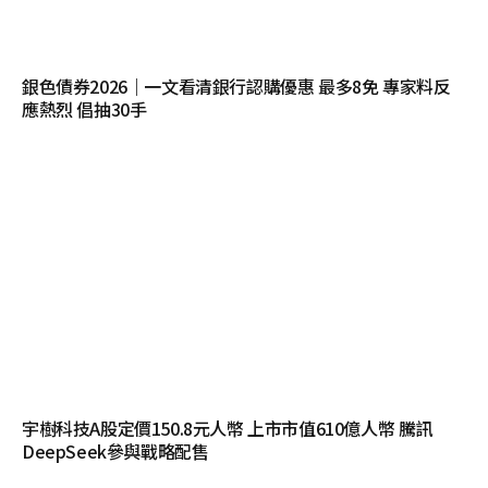
銀色債券2026｜一文看清銀行認購優惠 最多8免 專家料反
應熱烈 倡抽30手
宇樹科技A股定價150.8元人幣 上市市值610億人幣 騰訊
DeepSeek參與戰略配售