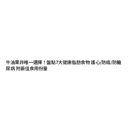
牛油果非唯一選擇！盤點7大健康脂肪食物 護心/防癌/防糖
尿病 附最佳食用份量