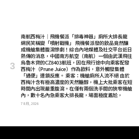
南航西梅汁｜飛機餐派「排毒神器」廁所大排長龍
網民笑稱變「噴射戰機」 飛機餐派發的飲品竟然釀
成機艙集體腹瀉慘劇！綜合內地媒體及社交平台近日
熱傳的消息，中國南方航空（南航）一個由武漢飛往
烏魯木齊的CZ8403航班，因在飛行途中向乘客配發
西梅汁（Prune Juice）作為飲料，意外觸發集體
「通便」連鎖反應。 乘客：機艙廁所人流不絕 由於
西梅汁含有極高濃度的天然糖醇，機上大批乘客在短
時間內出現嚴重腹瀉。在僅有兩個洗手間的狹窄機艙
內，數十名內急乘客大排長龍，場面極度尷尬，
7 8 月, 2026