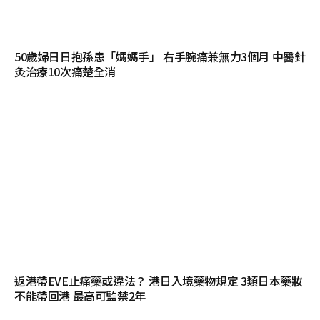
50歲婦日日抱孫患「媽媽手」 右手腕痛兼無力3個月 中醫針
灸治療10次痛楚全消
返港帶EVE止痛藥或違法？ 港日入境藥物規定 3類日本藥妝
不能帶回港 最高可監禁2年