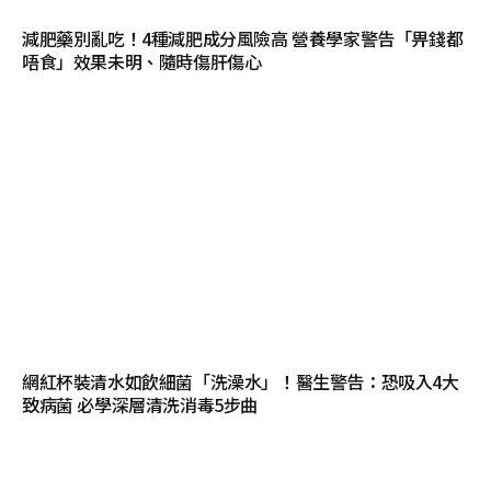
減肥藥別亂吃！4種減肥成分風險高 營養學家警告「畀錢都
唔食」效果未明、隨時傷肝傷心
網紅杯裝清水如飲細菌「洗澡水」！醫生警告：恐吸入4大
致病菌 必學深層清洗消毒5步曲