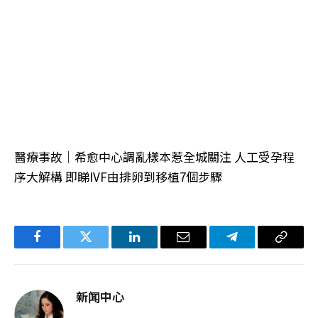
醫療事故｜希愈中心調亂樣本惹全城關注 人工受孕程
序大解構 即睇IVF由排卵到移植7個步驟
Facebook
Twitter
LinkedIn
电
Telegram
复
子
制
邮
链
新闻中心
件
接