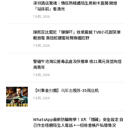
深圳酒店驚魂｜情侶熟睡遭陌生男刷卡直闖 開燈
「站床前」看清光
7 8 月, 2026
陳熙蕊比堅尼「彈彈吓」效果震撼 TVB小花甜笑單
眼放電 喪扭蛇腰蜜桃臀嫵媚狂野
7 8 月, 2026
警破牛池灣公屋毒品倉及快餐車 檢21萬元貨並拘控
兩青年
7 8 月, 2026
【时事金扫描】乌军击毁苏-35双战机
7 8 月, 2026
WhatsApp最新防騙教學！8大「隱藏」安全設定 自
己作主唔聽陌生人電話 +一招檢查帳戶私隱情況