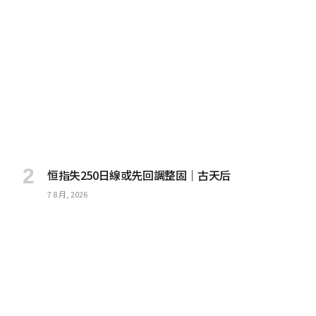
恒指失250日線或先回調整固｜古天后
7 8 月, 2026