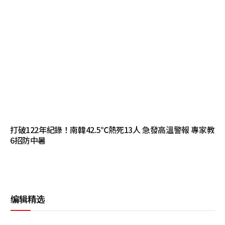
打破122年紀錄！南韓42.5℃熱死13人 急發高溫警報 專家教
6招防中暑
编辑精选