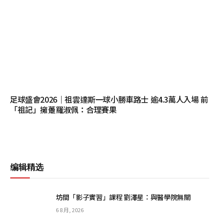
足球盛會2026｜祖雲達斯一球小勝車路士 逾4.3萬人入場 前
「祖記」擁躉羅淑佩：合理賽果
编辑精选
坊間「影子實習」課程 劉澤星：與醫學院無關
6 8 月, 2026