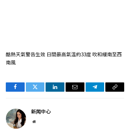
酷熱天氣警告生效 日間最高氣溫約33度 吹和緩南至西
南風
Facebook
Twitter
LinkedIn
电
Telegram
复
子
制
邮
链
新闻中心
件
接
网
站