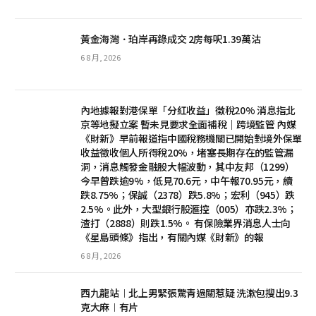
黃金海灣．珀岸再錄成交 2房每呎1.39萬沽
6 8 月, 2026
內地據報對港保單「分紅收益」徵稅20% 消息指北
京等地擬立案 暫未見要求全面補稅｜跨境監管 內媒
《財新》早前報道指中國稅務機關已開始對境外保單
收益徵收個人所得稅20%，堵塞長期存在的監管漏
洞，消息觸發金融股大幅波動，其中友邦（1299）
今早曾跌逾9%，低見70.6元，中午報70.95元，續
跌8.75%；保誠（2378）跌5.8%；宏利（945）跌
2.5%。此外，大型銀行股滙控（005）亦跌2.3%；
渣打（2888）則跌1.5%。 有保險業界消息人士向
《星島頭條》指出，有關內媒《財新》的報
6 8 月, 2026
西九龍站︱北上男緊張驚青過關惹疑 洗漱包搜出9.3
克大麻︱有片