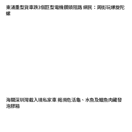
東涌重型貨車跌3個巨型電機鑽頭阻路 網民：周街玩爆旋陀
螺
海關深圳灣截入境私家車 揭瀕危活龜、水魚及鱷魚肉藏發
泡膠箱