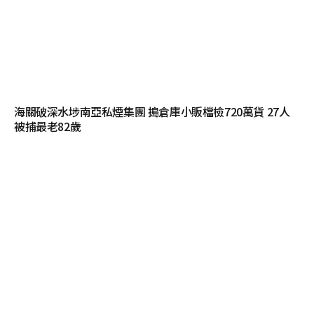
海關破深水埗南亞私煙集團 搗倉庫小販檔檢720萬貨 27人
被捕最老82歲