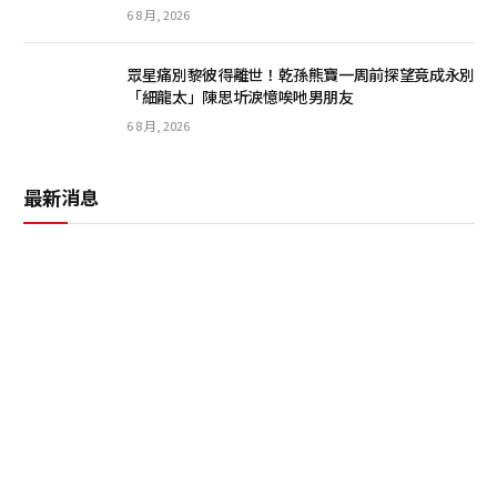
6 8 月, 2026
眾星痛別黎彼得離世！乾孫熊寶一周前探望竟成永別
「細龍太」陳思圻淚憶唉吔男朋友
6 8 月, 2026
最新消息