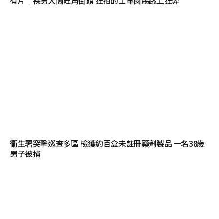
有片｜裸男大鬧旺角街頭 狂拍的士車窗馬路上狂奔
衞生署突擊巡查多區 檢獲約百盒未註冊藥劑製品 一名38歲
男子被捕