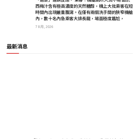
西梅汁含有極高濃度的天然糖醇，機上大批乘客在短
時間內出現嚴重腹瀉。在僅有兩個洗手間的狹窄機艙
內，數十名內急乘客大排長龍，場面極度尷尬，
7 8 月, 2026
最新消息