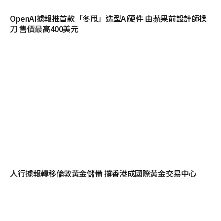
OpenAI據報推首款「冬甩」造型AI硬件 由蘋果前設計師操
刀 售價最高400美元
人行據報轉移倫敦黃金儲備 撐香港成國際黃金交易中心