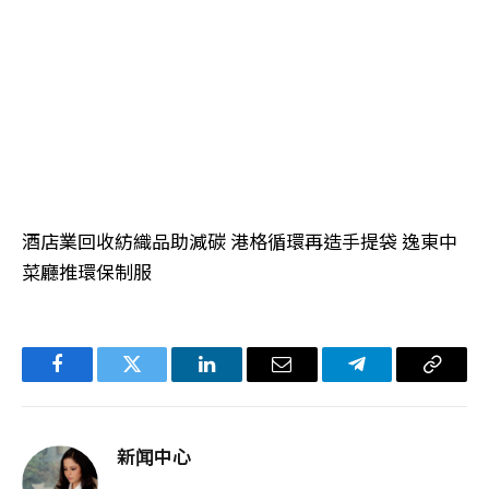
酒店業回收紡織品助減碳 港格循環再造手提袋 逸東中
菜廳推環保制服
Facebook
Twitter
LinkedIn
电
Telegram
复
子
制
邮
链
新闻中心
件
接