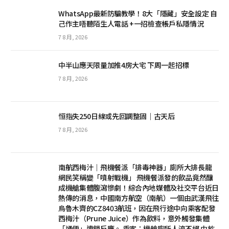
WhatsApp最新防騙教學！8大「隱藏」安全設定 自
己作主唔聽陌生人電話 +一招檢查帳戶私隱情況
7 8 月, 2026
中半山應天限量加推4房大宅 下周一起招標
7 8 月, 2026
恒指失250日線或先回調整固｜古天后
7 8 月, 2026
南航西梅汁｜飛機餐派「排毒神器」廁所大排長龍
網民笑稱變「噴射戰機」 飛機餐派發的飲品竟然釀
成機艙集體腹瀉慘劇！綜合內地媒體及社交平台近日
熱傳的消息，中國南方航空（南航）一個由武漢飛往
烏魯木齊的CZ8403航班，因在飛行途中向乘客配發
西梅汁（Prune Juice）作為飲料，意外觸發集體
「通便」連鎖反應。 乘客：機艙廁所人流不絕 由於