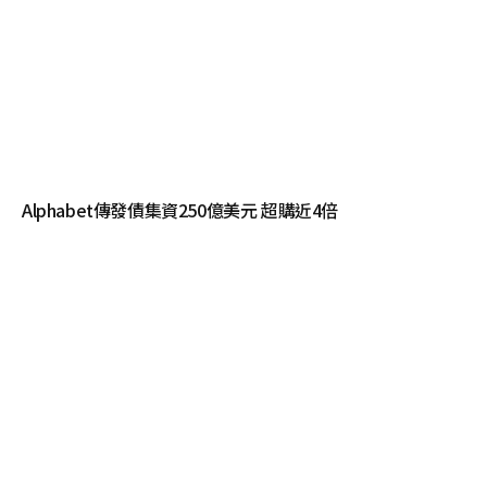
Alphabet傳發債集資250億美元 超購近4倍