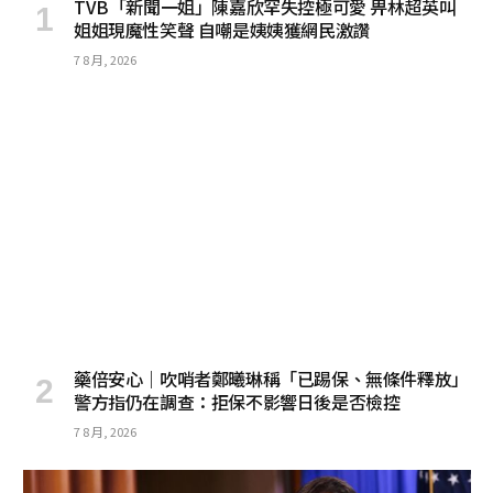
TVB「新聞一姐」陳嘉欣罕失控極可愛 畀林超英叫
姐姐現魔性笑聲 自嘲是姨姨獲網民激讚
7 8 月, 2026
藥倍安心｜吹哨者鄭曦琳稱「已踢保、無條件釋放」
警方指仍在調查：拒保不影響日後是否檢控
7 8 月, 2026