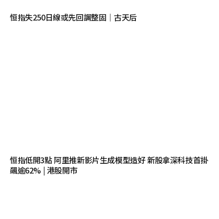
恒指失250日線或先回調整固｜古天后
恒指低開3點 阿里推新影片生成模型造好 新股拿深科技首掛
飆逾62% | 港股開市