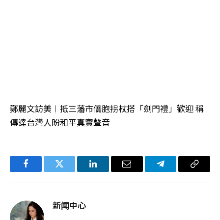
鄭麗文訪美︱抵三藩市僑胞拐杖搭「劍門禮」歡迎 稱
傳達台灣人盼和平真實聲音
Facebook
Twitter
LinkedIn
电
Telegram
复
子
制
邮
链
新闻中心
件
接