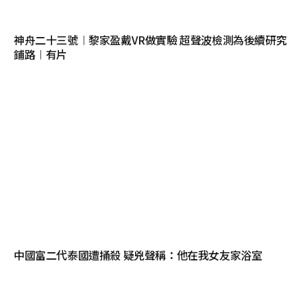
神舟二十三號︱黎家盈戴VR做實驗 超聲波檢測為後續研究
鋪路︱有片
中國富二代泰國遭捅殺 疑兇聲稱：他在我女友家浴室