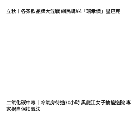
立秋︱各茶飲品牌大混戰 網民購¥4「瑞幸價」星巴克
二氧化碳中毒｜冷氣房待逾30小時 黑龍江女子抽搐送院 專
家揭自保換氣法