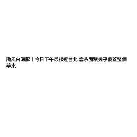
颱風白海豚︱今日下午最接近台北 雲系面積幾乎覆蓋整個
華東