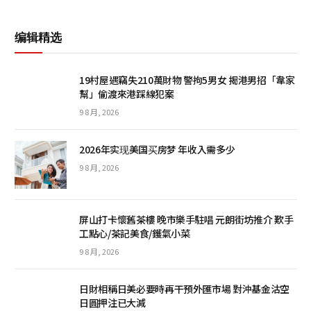
编辑精选
19村屋遇竊失210萬財物 警拘5男女 揭港男招「韋家
幫」偷渡來港踩線犯案
9 8 月, 2026
2026年实现美国买房梦 年收入需多少
9 8 月, 2026
屏山打卡懷舊茶樓 晚市樂手駐唱 元朗街坊推介 歎手
工點心/茶記美食/鑊氣小菜
9 8 月, 2026
日財相稱日美必要時再干預外匯市場 對沖基金沽空
日圓押注已大減