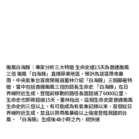
颱風白海豚︱專家分析三大特徵 生命史達15天為普通颱風
三倍 颱風「白海豚」直撲華東地區，預計為該區帶來暴
雨。中央氣象台首席預報員董林介紹「白海豚」三個顯著特
徵，當中包括普通颱風三倍的超長生命史 「白海豚」在日
界線附近生成，登陸前移動的路徑長度超過了6000公里，
生命史也即將超過15天。董林指出，這個生命史是普通颱風
生命史的三倍以上，有可能成為有氣象記錄以來，首個從日
界線附近生成，並且以熱帶風暴級以上強度登陸我國的台
風。 「白海豚」生成後48小時之內，就快速