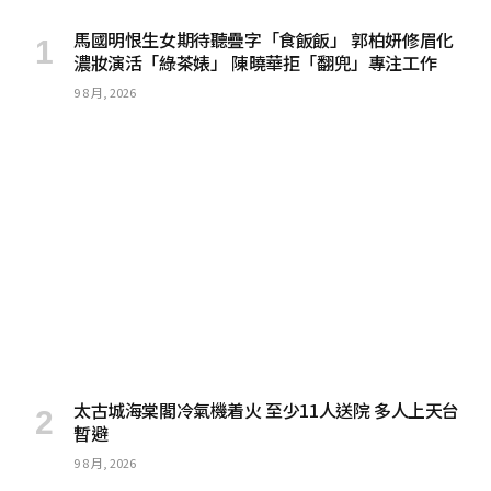
馬國明恨生女期待聽疊字「食飯飯」 郭柏妍修眉化
濃妝演活「綠茶婊」 陳曉華拒「翻兜」專注工作
9 8 月, 2026
太古城海棠閣冷氣機着火 至少11人送院 多人上天台
暫避
9 8 月, 2026