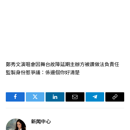
鄭秀文演唱會因舞台故障延期主辦方被讚做法負責任
監製身份惹爭議：係邊個你好清楚
Facebook
Twitter
LinkedIn
电
Telegram
复
子
制
邮
链
新闻中心
件
接