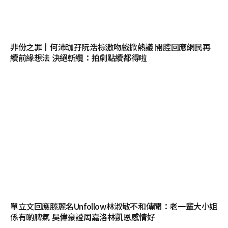
非份之罪丨何沛珈孖阮浩棕激吻戲掀熱議 開腔回應網民再
續前緣想法 決絕斬纜：拍劇點續都得啦
單立文回應滕麗名Unfollow林淑敏不和傳聞：老一輩大小姐
係有啲脾氣 吳偉豪證周嘉洛林凱恩感情好