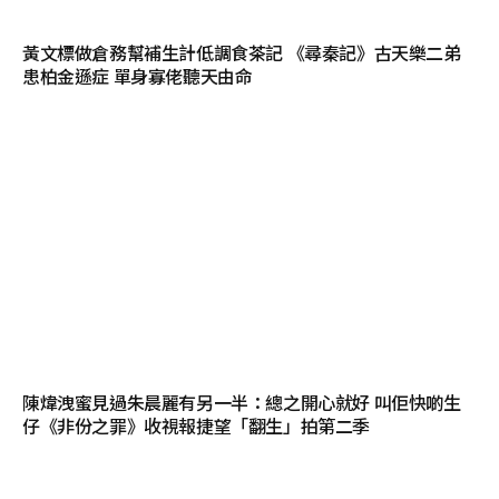
黃文標做倉務幫補生計低調食茶記 《尋秦記》古天樂二弟
患柏金遜症 單身寡佬聽天由命
陳煒洩蜜見過朱晨麗有另一半：總之開心就好 叫佢快啲生
仔《非份之罪》收視報捷望「翻生」拍第二季