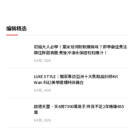
编辑精选
初級大人必學！粟米烚得耐軟爛無味？即學最佳煮法
鎖住鮮甜爽脆 煮後沖凍水保證粒粒爆汁！
6 8 月, 2026
LUXE STYLE｜獨家專訪亞洲十大焦點設計師Kit
Wan 科幻美學建構時尚舞台
6 8 月, 2026
啟德天璽．天4房7300萬易手 持貨不足2年帳賺655
萬
6 8 月, 2026