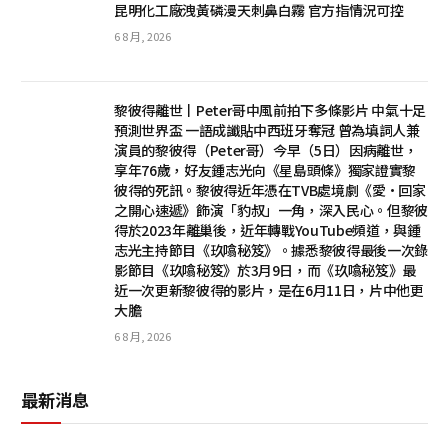
昆明化工廠洩黃磷漫天刺鼻白霧 官方指情況可控
6 8 月, 2026
黎彼得離世丨Peter哥中風前拍下多條影片 中氣十足
預測世界盃 一語成讖貼中西班牙奪冠 曾為填詞人兼
演員的黎彼得（Peter哥）今早（5日）因病離世，
享年76歲，好友鍾志光向《星島頭條》獨家證實黎
彼得的死訊。黎彼得近年憑在TVB處境劇《愛·回家
之開心速遞》飾演「豹叔」一角，深入民心。但黎彼
得於2023年離巢後，近年轉戰YouTube頻道，與鍾
志光主持節目《玖噏秘笈》。據悉黎彼得最後一次錄
影節目《玖噏秘笈》於3月9日，而《玖噏秘笈》最
近一次更新黎彼得的影片，是在6月11日，片中他更
大膽
6 8 月, 2026
最新消息