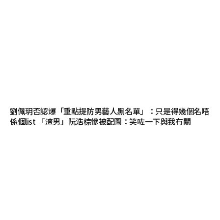
劉佩玥否認爆「重點提防男藝人黑名單」：只是得幾個名唔
係個list 「渣男」阮浩棕慘被配圖：笑咗一下與我冇關