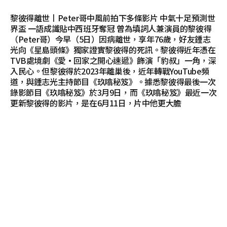
黎彼得離世丨Peter哥中風前拍下多條影片 中氣十足預測世
界盃 一語成讖貼中西班牙奪冠 曾為填詞人兼演員的黎彼得
（Peter哥）今早（5日）因病離世，享年76歲，好友鍾志
光向《星島頭條》獨家證實黎彼得的死訊。黎彼得近年憑在
TVB處境劇《愛·回家之開心速遞》飾演「豹叔」一角，深
入民心。但黎彼得於2023年離巢後，近年轉戰YouTube頻
道，與鍾志光主持節目《玖噏秘笈》。據悉黎彼得最後一次
錄影節目《玖噏秘笈》於3月9日，而《玖噏秘笈》最近一次
更新黎彼得的影片，是在6月11日，片中他更大膽