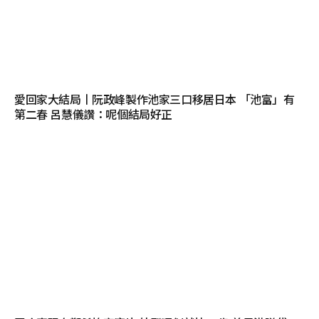
愛回家大結局丨阮政峰製作池家三口移居日本 「池富」有
第二春 呂慧儀讚：呢個結局好正