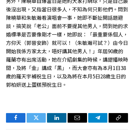
另外，陳曉華自爆當日是她約大家打網球，只是自己最
後沒出現，又指當日很多人，不知為何只影他們。問到
陳曉華和朱敏瀚看演唱會一事，她即不斷扯開話題避
談，搞笑說「老公」面前不要提其他男人，問到她的求
婚標準是否要像剛才一樣，她即說：「最重要係個人，
方仰天（郭晉安飾）就可以！（朱敏瀚可試？）由今日
開始我係方家太太，唔好講其他男人！」年屆90歲的
羅蘭亦有出席活動，她在介紹劇集的時候，講錯播映時
間，及將「金」講成「黑」，而大會亦有為本月1日38
歲的羅天宇補祝生日，以及為將在本月5日28歲生日的
郭柏妍送上蛋糕預祝生日。
Facebook
Twitter
LinkedIn
电
Telegram
复
子
制