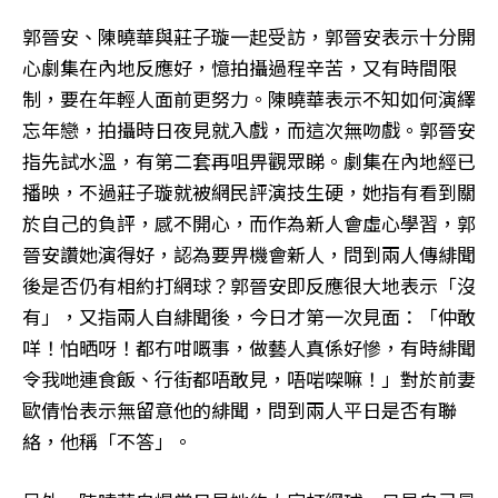
郭晉安、陳曉華與莊子璇一起受訪，郭晉安表示十分開
心劇集在內地反應好，憶拍攝過程辛苦，又有時間限
制，要在年輕人面前更努力。陳曉華表示不知如何演繹
忘年戀，拍攝時日夜見就入戲，而這次無吻戲。郭晉安
指先試水溫，有第二套再咀畀觀眾睇。劇集在內地經已
播映，不過莊子璇就被網民評演技生硬，她指有看到關
於自己的負評，感不開心，而作為新人會虛心學習，郭
晉安讚她演得好，認為要畀機會新人，問到兩人傳緋聞
後是否仍有相約打網球？郭晉安即反應很大地表示「沒
有」，又指兩人自緋聞後，今日才第一次見面：「仲敢
咩！怕晒呀！都冇咁嘅事，做藝人真係好慘，有時緋聞
令我哋連食飯、行街都唔敢見，唔啱㗎嘛！」對於前妻
歐倩怡表示無留意他的緋聞，問到兩人平日是否有聯
絡，他稱「不答」。