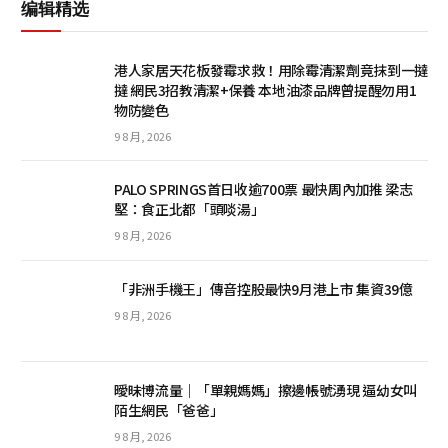
编辑精选
港人家居天花板發霉求救！用除霉清潔劑竟抹到一撻
撻 網民3招教清潔+保養 本地油漆品牌曾提醒勿用1
物防變色
9 8 月, 2026
PALO SPRINGS首日收逾700票 最快周內加推 梁志
堅：食正北都「頭啖湯」
9 8 月, 2026
「非洲手機王」傳音控股最快9月港上市 集資39億
9 8 月, 2026
曖昧博流量｜「單親媽媽」擦邊帳號湧現 逼幼女叫
陌生網民「爸爸」
9 8 月, 2026