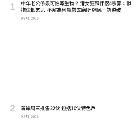
中年老公係最可怕嘅生物？ 港女狂踩伴侶4宗罪：似
拖住個乞兒 不解為何經常去廁所 網民一語道破
9 8 月, 2026
首岸周三推售22伙 包括10伙特色戶
9 8 月, 2026