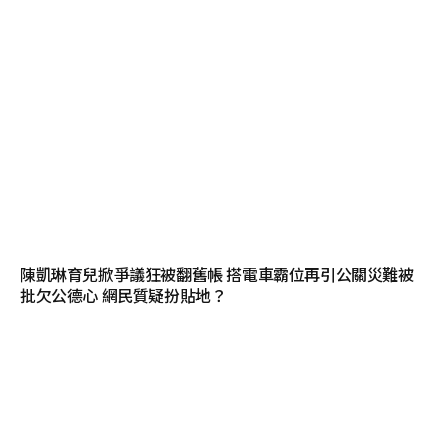
陳凱琳育兒掀爭議狂被翻舊帳 搭電車霸位再引公關災難被
批欠公德心 網民質疑扮貼地？