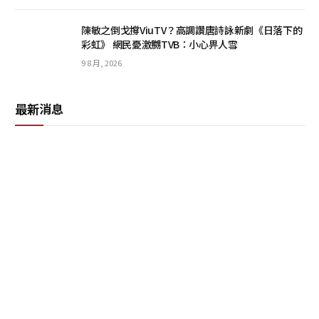
陳敏之倒戈撐ViuTV？高調讚唐詩詠新劇《日落下的
彩虹》 網民憂激嬲TVB：小心畀人雪
9 8 月, 2026
最新消息