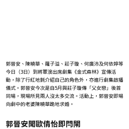
郭晉安、陳曉華、羅子溢、莊子璇、何廣沛及何依婷等
今日（3日）到將軍澳出席劇集《金式森林》宣傳活
動，除了行紅地氈介紹自己的角色外，亦進行劇集啟播
儀式。郭晉安今次是自5月與莊子璇傳「父女戀」後首
同場，現場所見兩人沒太多交流。活動上，郭晉安即場
向劇中的老婆陳曉華跪地求婚。
郭晉安聞歐倩怡即閂閘