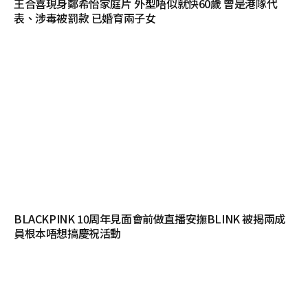
王合喜現身鄭希怡家庭片 外型唔似就快60歲 曾是港隊代
表、涉毒被罰款 已婚育兩子女
BLACKPINK 10周年見面會前做直播安撫BLINK 被揭兩成
員根本唔想搞慶祝活動