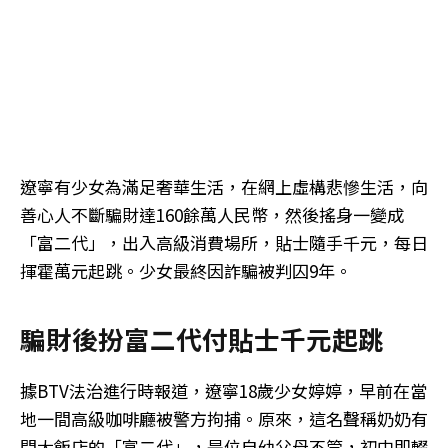
遼寧有少女為滿足奢華生活，在網上虛構悲慘生活，向
善心人不斷騙財達160餘萬人民幣，然後搖身一變成
「富二代」，出入高級消費場所，貼士隨手千元，每日
揮霍萬元起跳。少女最終因詐騙被判囚9年。
騙財後扮富二代付貼士千元起跳
據BTV法治進行時報道，遼寧18歲少女婷婷，早前在當
地一間高級咖啡廳被警方拘捕。原來，這名聲稱奶奶有
間大飯店的「富二代」，是位自幼父母不管，初中即輟