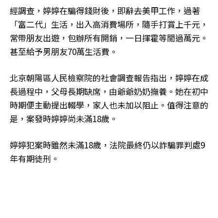
經調查，婷婷在騙得錢財後，即辭去美甲工作，過著
「富二代」生活，出入高消費場所，隨手打賞上千元，
常帶朋友出遊，包辦所有開銷，一日揮霍等閒過萬元。
甚至給予男朋友70萬生活費。
北京朝陽區人民檢察院的社會調查報告指出，婷婷在成
長過程中，父母長期缺席，由爺爺奶奶撫養。她在初中
時期便主動提出輟學，家人也未加以阻止。值得注意的
是，案發時婷婷尚未滿18歲。
婷婷犯案時雖然未滿18歲，法院最終仍以詐騙罪判處9
年有期徒刑。