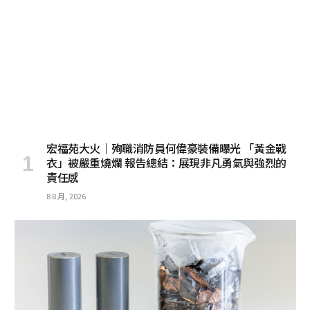
宏福苑大火｜殉職消防員何偉豪裝備曝光 「黃金戰
衣」被嚴重燒爛 報告總結：展現非凡勇氣與強烈的
責任感
8 8 月, 2026