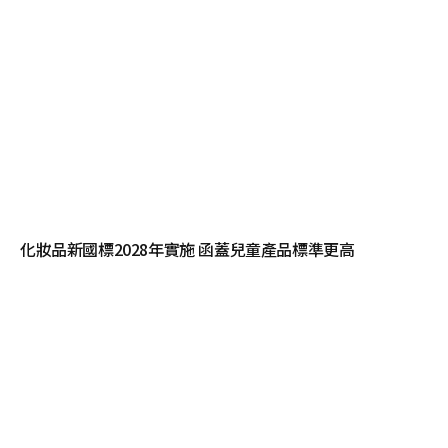
化妝品新國標2028年實施 函蓋兒童產品標準更高