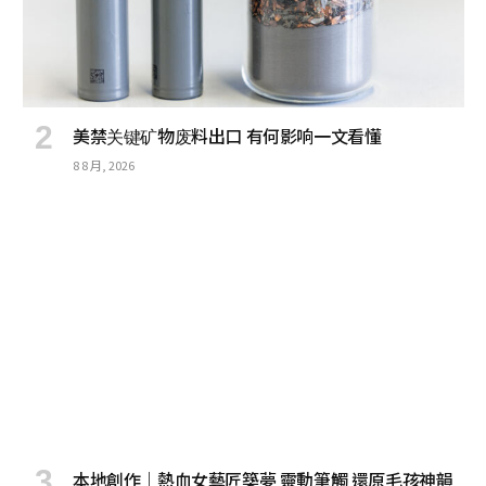
美禁关键矿物废料出口 有何影响一文看懂
8 8 月, 2026
本地創作｜熱血女藝匠築夢 靈動筆觸 還原毛孩神韻