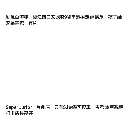
颱風白海豚︱浙江四口家觀浪9歲童遭捲走 網民斥：孩子給
家長害死︱有片
Super Junior︱台食店「只有SJ始源可停車」告示 本尊親臨
打卡店長喪笑