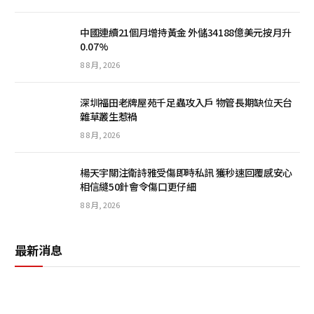
中國連續21個月增持黃金 外儲34188億美元按月升
0.07%
8 8 月, 2026
深圳福田老牌屋苑千足蟲攻入戶 物管長期缺位天台
雜草叢生惹禍
8 8 月, 2026
楊天宇關注衛詩雅受傷即時私訊 獲秒速回覆感安心
相信縫50針會令傷口更仔細
8 8 月, 2026
最新消息