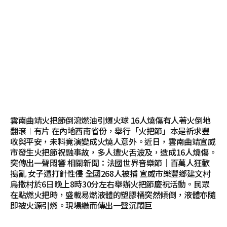
雲南曲靖火把節倒瀉燃油引爆火球 16人燒傷有人著火倒地
翻滾︱有片 在內地西南省份，舉行「火把節」本是祈求豐
收與平安，未料竟演變成火燒人意外。近日，雲南曲靖宣威
市發生火把節祝融事故，多人遭火舌波及，造成16人燒傷。
突傳出一聲悶響 相關新聞：法國世界音樂節｜百萬人狂歡
搗亂 女子遭打針性侵 全國268人被捕 宣威市樂豐鄉建文村
烏撒村於6日晚上8時30分左右舉辦火把節慶祝活動。民眾
在點燃火把時，盛載易燃液體的塑膠桶突然傾倒，液體亦隨
即被火源引燃。現場繼而傳出一聲沉悶巨