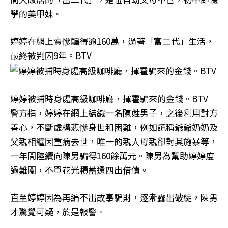
學的美甲妹。
婷婷在網上賣慘騙得逾160萬，過著「富二代」生活，
最終被判囚9年。BTV
婷婷被捕時身處高級咖啡廳，揮霍騙來的金錢。BTV
警方指，婷婷在網上結織一名陳姓男子，之後利用對方
善心，不斷虛構悲慘身世和困難，例如謊稱爺爺奶奶及
父親相繼因重病去世，唯一的親人母親卻對其施暴等，
一年間陸續向陳男騙得160餘萬元。陳男為幫助婷婷度
過難關，不單花光積蓄還四出借債。
直至婷婷因為再編不出故事騙財，逐漸露出破綻，陳男
才驚覺可疑，於是報警。