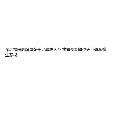
深圳福田老牌屋苑千足蟲攻入戶 物管長期缺位天台雜草叢
生惹禍