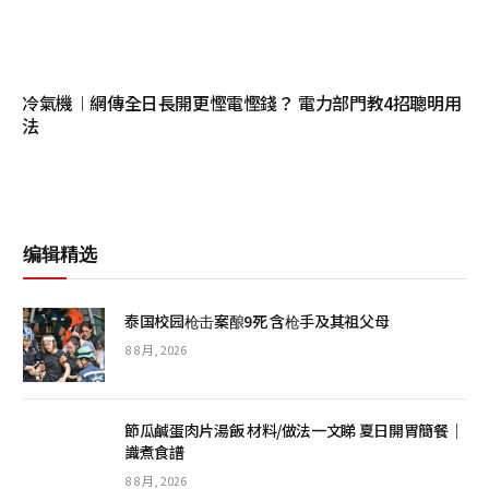
冷氣機︱網傳全日長開更慳電慳錢？ 電力部門教4招聰明用
法
编辑精选
泰国校园枪击案酿9死 含枪手及其祖父母
8 8 月, 2026
節瓜鹹蛋肉片湯飯 材料/做法一文睇 夏日開胃簡餐｜
識煮食譜
8 8 月, 2026