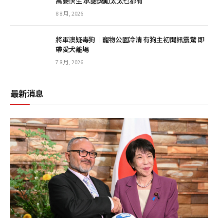
萬要快生 承諾獎勵太太乜都有
8 8 月, 2026
將軍澳疑毒狗｜寵物公園冷清 有狗主初聞訊震驚 即
帶愛犬離場
7 8 月, 2026
最新消息