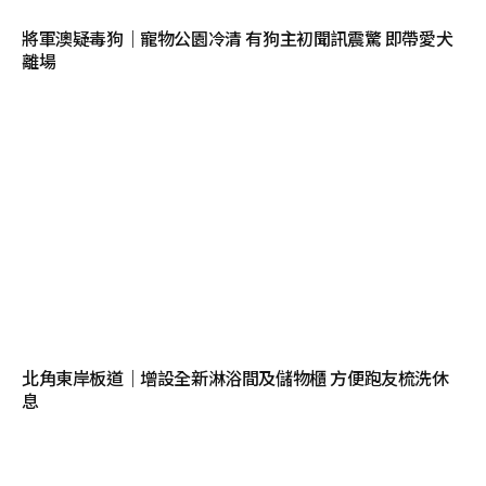
將軍澳疑毒狗｜寵物公園冷清 有狗主初聞訊震驚 即帶愛犬
離場
北角東岸板道｜增設全新淋浴間及儲物櫃 方便跑友梳洗休
息