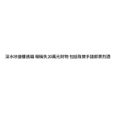
深水埗唐樓遇竊 報稱失20萬元財物 包括珠寶手錶郵票烈酒