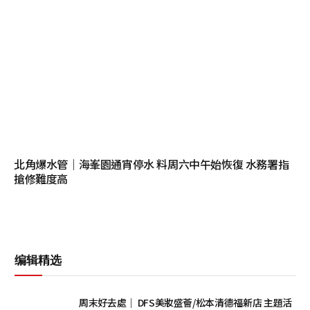
北角爆水管｜海峯園通宵停水 料周六中午始恢復 水務署指
搶修難度高
编辑精选
周末好去處｜ DFS美妝盛薈/松本清德福新店 主題活