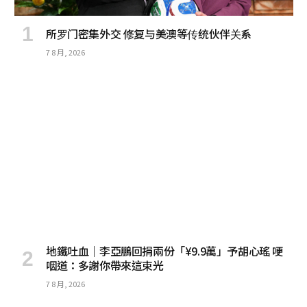
所罗门密集外交 修复与美澳等传统伙伴关系
7 8 月, 2026
地鐵吐血｜李亞鵬回捐兩份「¥9.9萬」予胡心瑤 哽
咽道：多謝你帶來這束光
7 8 月, 2026