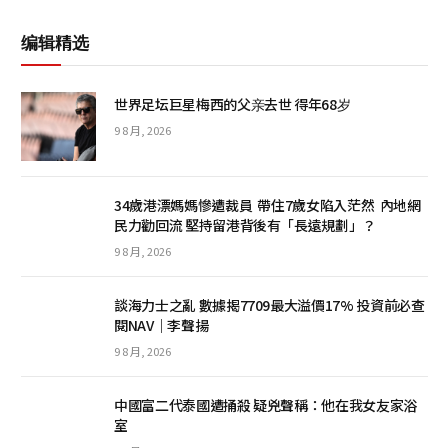
编辑精选
世界足坛巨星梅西的父亲去世 得年68岁
9 8 月, 2026
34歲港漂媽媽慘遭裁員 帶住7歲女陷入茫然 內地網
民力勸回流 堅持留港背後有「長遠規劃」？
9 8 月, 2026
談海力士之亂 數據揭7709最大溢價17% 投資前必查
閱NAV｜李聲揚
9 8 月, 2026
中國富二代泰國遭捅殺 疑兇聲稱：他在我女友家浴
室