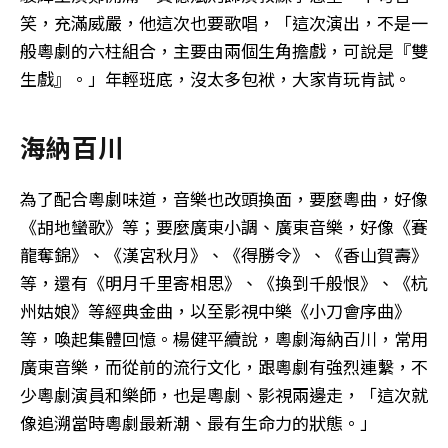
笑，充滿威嚴，他這次也要歌唱，「這次演出，不是一
般粵劇的六柱組合，主要由兩個生角擔戲，可說是『雙
生戲』。」年輕班底，沒太多包袱，大家肯玩肯試。
海納百川
為了配合粵劇味道，音樂也改頭換面，要麼粵曲，好像
《胡地蠻歌》等；要麼廣東小調、廣東音樂，好像《賽
龍奪錦》、《漢宮秋月》、《得勝令》、《香山賀壽》
等，還有《明月千里寄相思》、《換到千般恨》、《杭
州姑娘》等經典金曲，以至影視中樂《小刀會序曲》
等，喚起集體回憶。楊健平續說，粵劇海納百川，常用
廣東音樂，而從前的流行文化，跟粵劇有強烈連繫，不
少粵劇演員和樂師，也是粵劇、影視兩邊走，「這次就
像追溯當時粵劇最新潮、最有生命力的狀態。」