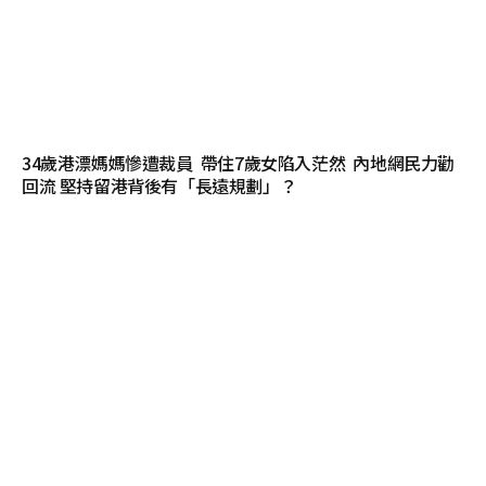
34歲港漂媽媽慘遭裁員 帶住7歲女陷入茫然 內地網民力勸
回流 堅持留港背後有「長遠規劃」？