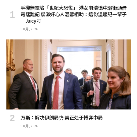
手機無電陷「世紀大恐慌」 港女崩潰憶中環街頭借
電落難記 感激好心人溫馨相助：這份溫暖記一輩子
｜Juicy叮
9 8 月, 2026
万斯：解决伊朗局势 美正处于博弈中局
9 8 月, 2026