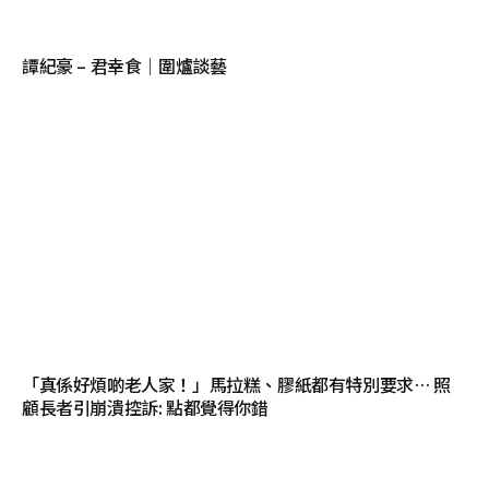
譚紀豪 – 君幸食｜圍爐談藝
「真係好煩啲老人家！」馬拉糕、膠紙都有特別要求… 照
顧長者引崩潰控訴: 點都覺得你錯