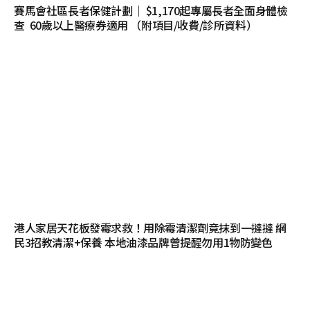
賽馬會社區長者保健計劃｜ $1,170起專屬長者全面身體檢
查 60歲以上醫療券適用 （附項目/收費/診所資料）
港人家居天花板發霉求救！用除霉清潔劑竟抹到一撻撻 網
民3招教清潔+保養 本地油漆品牌曾提醒勿用1物防變色