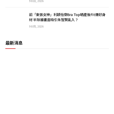
9 8 月, 2026
前「東張女神」利穎怡穿Bra Top晒產後Fit爆好身
材 半除褲畫面吸引朱智賢亂入？
9 8 月, 2026
最新消息