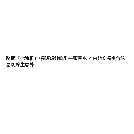
路面「七節棍」/長短虛線睇到一頭霧水？ 白線愈長愈危險
忌切線生意外