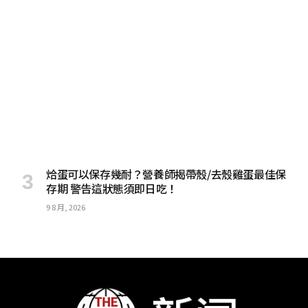
烚蛋可以保存幾耐？營養師揭帶殼/去殼雞蛋最佳保
存期 警告這狀態須即日吃！
9 8 月, 2026