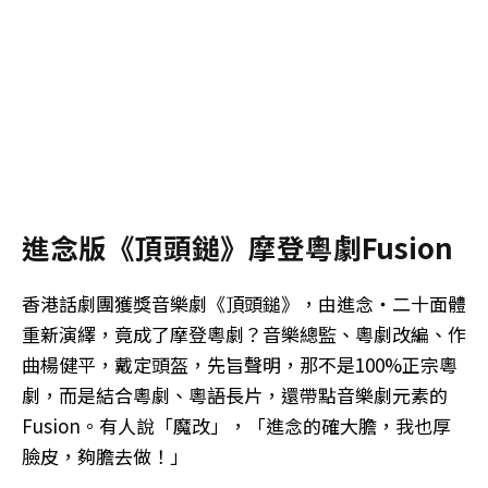
進念版《頂頭鎚》摩登粵劇Fusion
香港話劇團獲獎音樂劇《頂頭鎚》，由進念・二十面體
重新演繹，竟成了摩登粵劇？音樂總監、粵劇改編、作
曲楊健平，戴定頭盔，先旨聲明，那不是100%正宗粵
劇，而是結合粵劇、粵語長片，還帶點音樂劇元素的
Fusion。有人說「魔改」，「進念的確大膽，我也厚
臉皮，夠膽去做！」