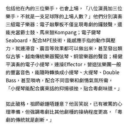
包括他在內的三位樂手，也會上場，「八位演員加三位
樂手，不就是一支足球隊的上場人數？」他們分別演奏
三組電子樂器：電子敲擊板不僅呈現粵劇的鑼鼓聲，還
能充當爵士鼓、馬來鼓Kompang；電子鍵琴
Seaboard，配合MPE技術，能感應手指的動作與壓
力，就連滑音、震音等效果都可以做出來，甚至發出類
似古箏、越南傳統樂器獨弦琴、銅管樂器的聲音；楊健
平演奏的電子小提琴，連接Effector，營造弦樂團一般
的豐富音色，能隨時轉換成小提琴、大提琴、Double
Bass，甚至嗩吶，配合不同音樂和劇情氣氛所需，
「小提琴能配合廣東話的抑揚頓挫，貼合粵劇味道。」
如此破格，祖師爺鍾唔鍾意？他苦笑說，已有被罵的心
理準備，但強調粵劇比其他劇種的接納程度更高，「粵
劇的傳統就是創新。」