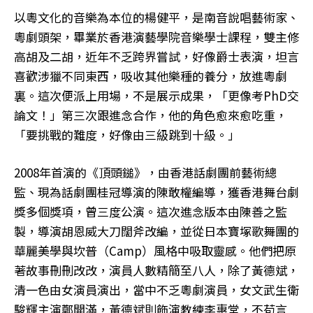
以粵文化的音樂為本位的楊健平，是南音說唱藝術家、
粵劇頭架，畢業於香港演藝學院音樂學士課程，雙主修
高胡及二胡，近年不乏跨界嘗試，好像爵士表演，坦言
喜歡涉獵不同東西，吸收其他樂種的養分，放進粵劇
裏。這次便派上用場，不是展示成果，「更像考PhD交
論文！」第三次跟進念合作，他的角色愈來愈吃重，
「要挑戰的難度，好像由三級跳到十級。」
2008年首演的《頂頭鎚》，由香港話劇團前藝術總
監、現為話劇團桂冠導演的陳敢權編導，獲香港舞台劇
獎多個獎項，曾三度公演。這次進念版本由陳善之監
製，導演胡恩威大刀闊斧改編，並從日本寶塚歌舞團的
華麗美學與坎普（Camp）風格中吸取靈感。他們把原
著故事刪刪改改，演員人數精簡至八人，除了黃德斌，
清一色由女演員演出，當中不乏粵劇演員，女文武生衛
駿輝主演鄭開滿，黃德斌則飾演教練李惠堂，不苟言