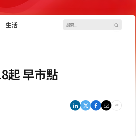
生活
8起 早市點