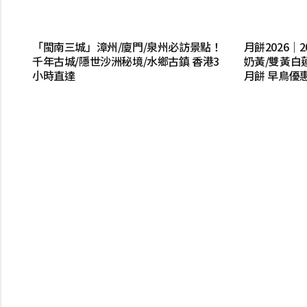
「閩南三城」漳州/廈門/泉州必訪景點！
月餅2026
千年古城/隱世沙洲秘境/水鄉古鎮 香港3
奶黃/雙黃白
小時直達
月餅 早鳥優