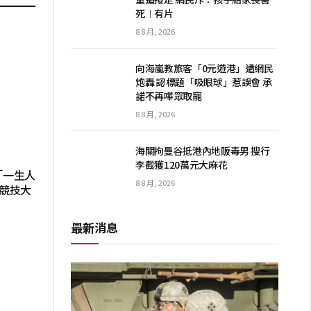
死︱有片
8 8 月, 2026
向海嵐教旅客「0元遊港」遭網民
炮轟 認標題「吸眼球」惹誤會 承
諾不再嘩眾取寵
8 8 月, 2026
海關拘曼谷抵港內地販毒男 搜行
李截獲120萬元大麻花
「一生人
8 8 月, 2026
火競技大
最新消息