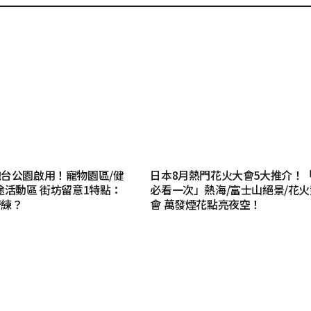
台公園啟用！寵物園區/健
日本8月熱門花火大會5大推介！
途活動區 街坊留意1特點：
必看一次」熱海/富士山絕景/花
齊練？
會 萬發煙花點亮夜空！