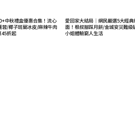
｜20+中秋禮盒優惠合集！流心
愛回家大結局｜網民嚴選5大經典
蓮蓉/椰子斑蘭冰皮/麻辣牛肉
面！根叔腳踩月餅/金城安災難級
惠45折起
小姐體驗窮人生活