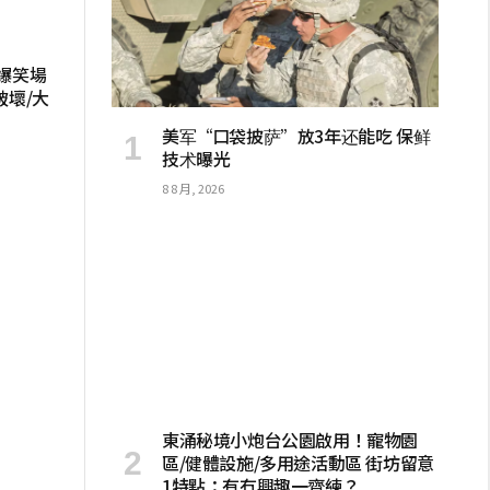
爆笑場
破壞/大
美军“口袋披萨”放3年还能吃 保鲜
技术曝光
8 8 月, 2026
東涌秘境小炮台公園啟用！寵物園
區/健體設施/多用途活動區 街坊留意
1特點：有冇興趣一齊練？