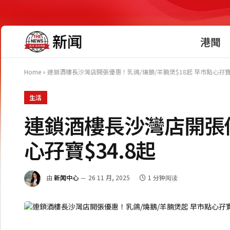
港聞
Home
»
連鎖酒樓長沙灣店開張優惠！乳鴿/燒鵝/羊腩煲$18起 早市點心孖寶$
生活
連鎖酒樓長沙灣店開張優
心孖寶$34.8起
由
新闻中心
26 11 月, 2025
1 分钟阅读