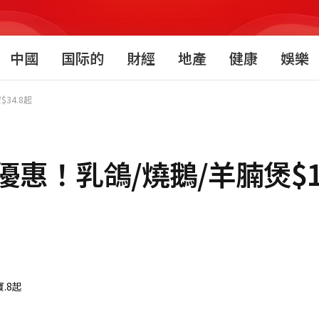
中國
国际的
財經
地產
健康
娛樂
34.8起
惠！乳鴿/燒鵝/羊腩煲$1