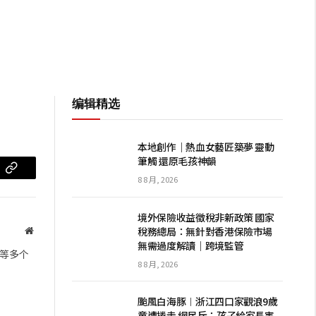
编辑精选
本地創作｜熱血女藝匠築夢 靈動
筆觸 還原毛孩神韻
m
复
8 8 月, 2026
制
境外保險收益徵稅非新政策 國家
链
稅務總局：無針對香港保險市場
网
無需過度解讀｜跨境監管
站
接
等多个
8 8 月, 2026
颱風白海豚︱浙江四口家觀浪9歲
童遭捲走 網民斥：孩子給家長害