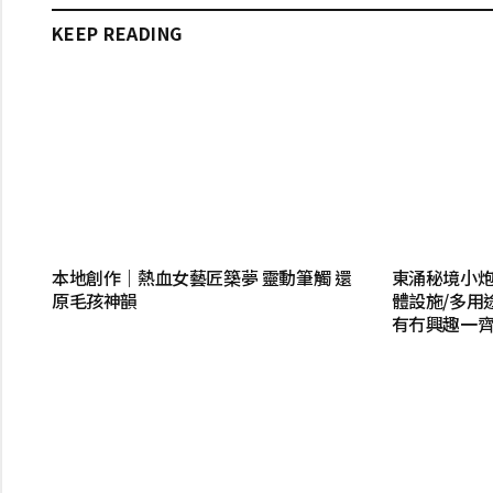
KEEP READING
本地創作｜熱血女藝匠築夢 靈動筆觸 還
東涌秘境小炮
原毛孩神韻
體設施/多用
有冇興趣一