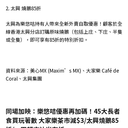
2. 太興 燒鵝85折
太興為樂悠咭持有人帶來全新外賣自取優惠！顧客於全
線香港太興分店訂購原味燒鵝（包括上庄、下庄、半隻
或全隻），即可享有85折的特別折扣。
資料來源：美心MX (Maxim’s MX)、大家樂 Café de
Coral、太興集團
同場加映：樂悠咭優惠再加碼！45大長者
食買玩著數 大家樂茶市減$3/太興燒鵝85