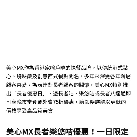
美心MX作為香港家喻戶曉的快餐品牌，以傳統港式點
心、燒味飯及創意西式餐點聞名，多年來深受各年齡層
顧客喜愛。為表達對長者顧客的關懷，美心MX特別推
出「長者優惠日」，憑長者咭、樂悠咭或長者八達通即
可享晚市堂食或外賣75折優惠，讓銀髮族能以更低的
價格享受高品質美食。
美心MX長者樂悠咭優惠！一日限定