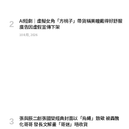
AI短劇｜虛擬女角「方桃子」帶貨稱美瞳戴得好舒服
廣告因虛假宣傳下架
10 8 月, 2026
張與辰二創張國榮經典封面以「烏蠅」致敬 被轟醜
化哥哥 發長文解畫「哥迷」唔收貨