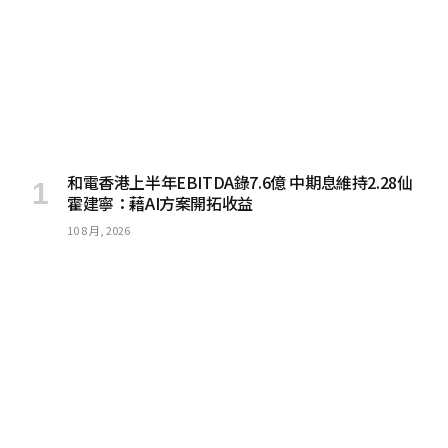
和電香港上半年EBITDA錄7.6億 中期息維持2.28仙
霍建寧：藉AI方案開拓收益
10 8 月, 2026