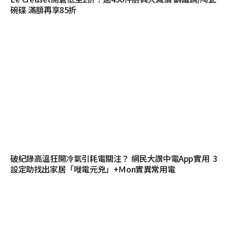
碗碟 滿額再享85折
破紀錄高溫狂開冷氣引耗電關注？ 網民大讚中電App實用 3
設定助找出家居「嘥電元兇」+Ｍon實異常用電