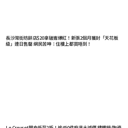
長沙灣街坊餅店$20拿破崙爆紅！新張2個月獲封「天花板
級」連日售罄 網民苦呻：住樓上都買唔到！
Le Creuset開倉低至2折！逾450件廚具大減價 鑄鐵鍋/陶瓷