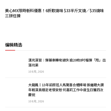
美心MX限時斬料優惠！6折歎燒味 $33半斤叉燒／$35燒味
三拼任揀
编辑精选
漢光演習︱彈藥車轉彎過快 逾20枚8吋榴彈「甩」出
落坑渠
10 8 月, 2026
大龍鳳丨13年前原班人馬驚喜合體捧場 張繼聰大讚
年輕演員穩定老懷安慰 何嘉莉工作中度生日獲四次
慶祝
10 8 月, 2026