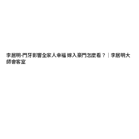
李居明-門牙影響全家人幸福 嫁入豪門怎麼看？｜李居明大
師會客室