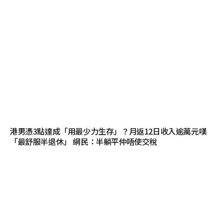
港男憑3點達成「用最少力生存」？月返12日收入逾萬元嘆
「最舒服半退休」 網民：半躺平仲唔使交稅