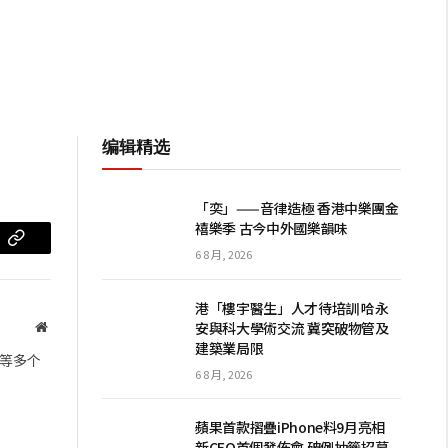
编辑精选
「奕」——音律造極 香港中樂團金
禧樂季 古今中外國樂韻味
m
复
6 8 月, 2026
制
港「樓宇醫生」人才待培訓 哈永
链
安與科大學術交流 冀突破物管及
网
建築業局限
站
接
等多个
6 8 月, 2026
蘋果首款摺疊iPhone料9月亮相
新CEO首個發佈會 破例抽籤招募