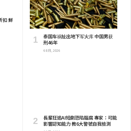
折扣 鮮
泰国车祸扯出地下军火库 中国男获
刑46年
6 8 月, 2026
長輩狂追AI短劇恐陷腦腐 專家：可能
影響認知能力 教6大警號自我檢測