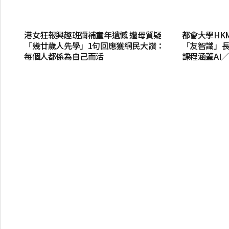
港女狂報興趣班彌補童年遺憾 遭母質疑
都會大學HK
「幾廿歲人先學」1句回應獲網民大讚：
「友智識」長
每個人都係為自己而活
課程涵蓋AI