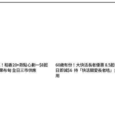
！稻香20+款點心劃一$8起
60歲有份！大快活長者優惠 8.5
芒果布甸 全日三市供應
日即減$6 持「快活關愛長者咭」
用