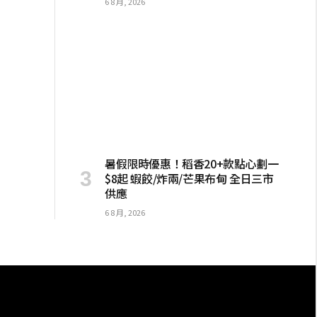
6 8 月, 2026
暑假限時優惠！稻香20+款點心劃一
$8起 蝦餃/炸兩/芒果布甸 全日三市
供應
6 8 月, 2026