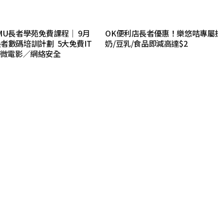
MU長者學苑免費課程｜ 9月
OK便利店長者優惠！樂悠咭專屬
者數碼培訓計劃 5大免費IT
奶/豆乳/食品即減高達$2
／微電影／網絡安全