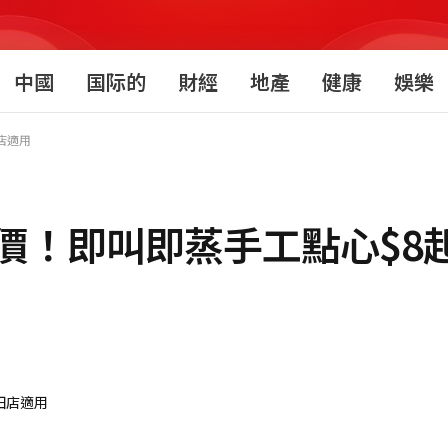
中國
国际的
財經
地產
健康
娛樂
店適用
！即叫即蒸手工點心$8起