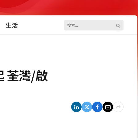
生活
 荃灣/啟