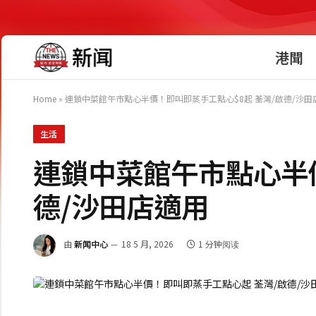
港聞
Home
»
連鎖中菜館午市點心半價！即叫即蒸手工點心$8起 荃灣/啟德/沙田
生活
連鎖中菜館午市點心半價
德/沙田店適用
由
新闻中心
18 5 月, 2026
1 分钟阅读