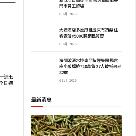
門市員工撐場
6 8 月, 2026
大連酒店多蚊甩批盪床有頭髮 住
客索賠¥5000惹網民質疑
6 8 月, 2026
海關破深水埗南亞私煙集團 搗倉
庫小販檔檢720萬貨 27人被捕最老
82歲
起一連七
6 8 月, 2026
全日適
最新消息