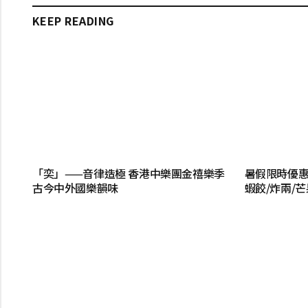
KEEP READING
「奕」——音律造極 香港中樂團金禧樂季
暑假限時優惠
古今中外國樂韻味
蝦餃/炸兩/