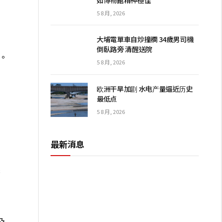
如博物館精神極佳
5 8 月, 2026
大埔電單車自炒撞欄 34歲男司機
倒臥路旁 清醒送院
。
5 8 月, 2026
幫
欧洲干旱加剧 水电产量逼近历史
最低点
5 8 月, 2026
柑
最新消息
菇
及