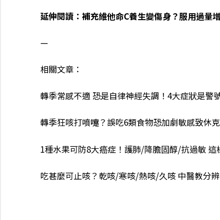
延伸閱讀：
補充維他命C養生變傷身？服用過量增
—
相關文章：
轉季常感不適 恐是自律神經失調！4大症狀是警號
轉季狂咳打噴嚏？誤吃6類食物恐加劇敏感致休克
1種水果可防8大癌症！護肺/降膽固醇/抗過敏 
吃甚麼可止咳？乾咳/寒咳/熱咳/久咳 中醫教分辨