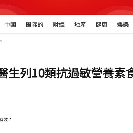
中國
国际的
財經
地產
健康
娛樂
？
醫生列10類抗過敏營養素食