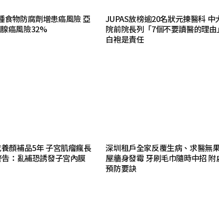
種食物防腐劑增患癌風險 亞
JUPAS放榜逾20名狀元揀醫科 
腺癌風險32%
院前院長列「7個不要讀醫的理由
白袍是責任
吃養顏補品5年 子宮肌瘤瘋長
深圳租戶全家反覆生病、求醫無
生警告：亂補恐誘發子宮內膜
屋牆身發霉 牙刷毛巾隨時中招 附
預防要訣