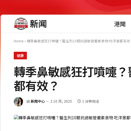
港聞
Home
»
轉季鼻敏感狂打噴嚏？醫生列10類抗過敏營養素食物 吃洋蔥都有效
健康
轉季鼻敏感狂打噴嚏？
都有效？
由
新闻中心
2 10 月, 2025
1 分钟阅读