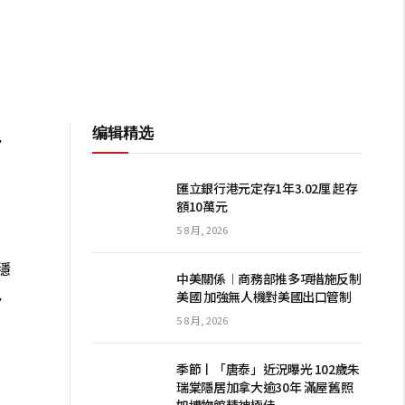
编辑精选
免
匯立銀行港元定存1年3.02厘 起存
額10萬元
5 8 月, 2026
穩
中美關係︱商務部推多項措施反制
免
美國 加強無人機對美國出口管制
5 8 月, 2026
季節丨「唐泰」近況曝光 102歲朱
瑞棠隱居加拿大逾30年 滿屋舊照