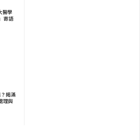
中大醫學
」寄語
果？揭滿
處理與