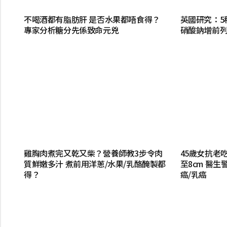
不喝酒都有脂肪肝 是否水果都唔食得？
英國研究：5
專家分析糖分先係致命元兇
硝酸鈉增前列
雞胸肉煮完又乾又柴？營養師教3步令肉
45歲女抗老
質鮮嫩多汁 煮前用洋蔥/水果/乳酪醃製都
至8cm 醫
得？
癌/乳癌