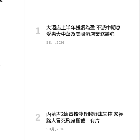
建
大酒店上半年扭虧為盈 不派中期息
受惠大中華及美國酒店業務轉強
5 8 月, 2026
些
内蒙古2幼童揸沙丘越野車失控 家長
路人冒死飛身攔截︱有片
5 8 月, 2026