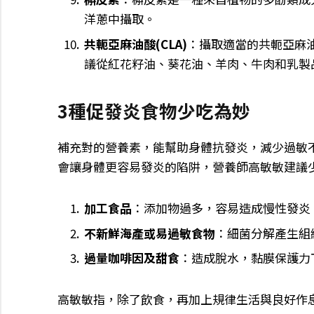
洋蔥中攝取。
共軛亞麻油酸(CLA)
：攝取適當的共軛亞麻
議從紅花籽油、葵花油、羊肉、牛肉和乳製
3種促發炎食物少吃為妙
補充對的營養素，能幫助身體抗發炎，減少過敏
會讓身體更容易發炎的陷阱，營養師高敏敏建議
加工食品
：添加物過多，容易造成慢性發炎
不新鮮海產或易過敏食物
：細菌分解產生組
過量咖啡因及甜食
：造成脫水，黏膜保護力
高敏敏指，除了飲食，再加上規律生活與良好作