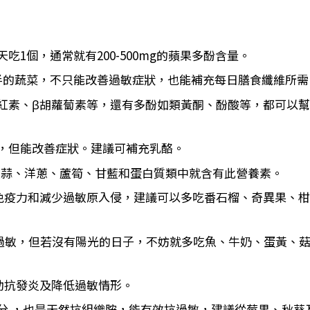
1個，通常就有200-500mg的蘋果多酚含量。
半的蔬菜，不只能改善過敏症狀，也能補充每日膳食纖維所需
紅素、β胡蘿蔔素等，還有多酚如類黃酮、酚酸等，都可以
，但能改善症狀。建議可補充乳酪。
大蒜、洋蔥、蘆筍、甘藍和蛋白質類中就含有此營養素。
免疫力和減少過敏原入侵，建議可以多吃番石榴、奇異果、
過敏，但若沒有陽光的日子，不妨就多吃魚、牛奶、蛋黃、
助抗發炎及降低過敏情形。
分 ，也是天然抗組織胺，能有效抗過敏，建議從莓果、秋葵