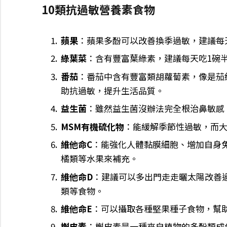
10類抗過敏營養素食物
蘋果
：蘋果多酚可以改善換季過敏，建議每天吃
綠葉菜
：含有豐富葉綠素，建議每天吃1碗
番茄
：番茄中含有豐富類胡蘿蔔素，像是茄
助抗過敏，提升生活品質。
益生菌
：雖然益生菌沒辦法完全根治鼻敏感
MSM有機硫化物
：能緩解季節性過敏，而
維他命C
：能強化人體黏膜細胞、增加自身
橘類等水果來補充。
維他命D
：建議可以多出門走走曬太陽改善
類等食物。
維他命E
：可以攝取各種堅果種子食物，幫
槲皮素
：槲皮素是一種來自植物的多酚類成