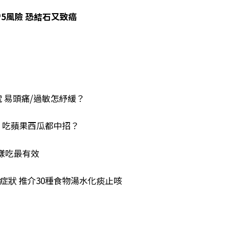
5風險 恐結石又致癌
 易頭痛/過敏怎紓緩？
 吃蘋果西瓜都中招？
這樣吃最有效
症狀 推介30種食物湯水化痰止咳