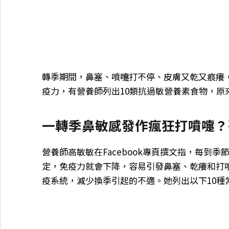
轉季期間，鼻塞、噴嚏打不停、皮膚又乾又痕癢
疫力，有營養師列出10類抗過敏營養素食物，
一轉季鼻敏感發作瘋狂打噴嚏？
營養師高敏敏在Facebook專頁撰文指，每到
定，免疫力就會下降，容易引發鼻塞、乾癢和打
疫系統，減少換季引起的不適。她列出以下10種