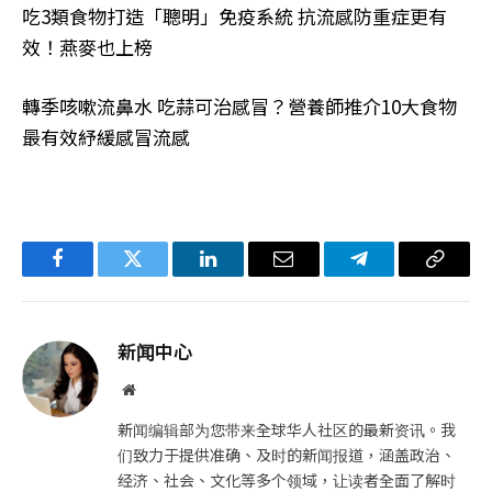
吃3類食物打造「聰明」免疫系統 抗流感防重症更有
效！燕麥也上榜
轉季咳嗽流鼻水 吃蒜可治感冒？營養師推介10大食物
最有效紓緩感冒流感
Facebook
Twitter
LinkedIn
电
Telegram
复
子
制
邮
链
新闻中心
件
接
网
站
新闻编辑部为您带来全球华人社区的最新资讯。我
们致力于提供准确、及时的新闻报道，涵盖政治、
经济、社会、文化等多个领域，让读者全面了解时