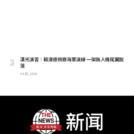
漢光演習︱賴清德視察海軍演練 一架無人機尾翼脫
落
9 8 月, 2026