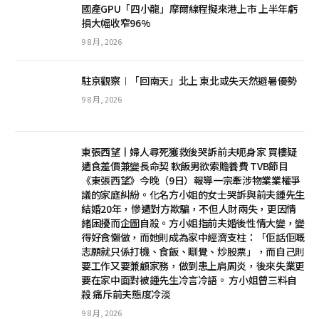
國產GPU「四小龍」摩爾線程擬來港上市 上半年虧
損大幅收窄96%
9 8 月, 2026
駐京觀察︱「回南天」北上 東北或失天然避暑優勢
9 8 月, 2026
東張西望丨婦人尋死獲救後哭訴前夫呃身家 買樓疑
遭食差價兼變長命契 軟飯男欲索贍養費 TVB節目
《東張西望》今晚（9日）報導一宗牽涉物業業權爭
議的家庭糾紛。化名方小姐的女士哭訴與前夫鍾先生
結婚20年，慘遭對方欺騙，不但人財兩失，更因情
緒困擾而企圖自殺。方小姐指前夫婚後性情大變，變
得好食懶做，而她則成為家中經濟支柱：「佢話佢嘅
志願就只係打機、食飯、瞓覺、炒股票」，而自己則
要工作又要兼顧家務，做到患上肩周炎，後來失業更
要在家中面對被鍾先生冷言冷語。 方小姐曾三料自
殺 痛斥前夫態度冷淡
9 8 月, 2026