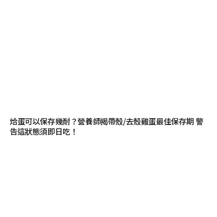
烚蛋可以保存幾耐？營養師揭帶殼/去殼雞蛋最佳保存期 警
告這狀態須即日吃！