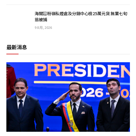
海關冚粉嶺私煙倉及分銷中心檢25萬元貨 無業七旬
翁被捕
9 8 月, 2026
最新消息