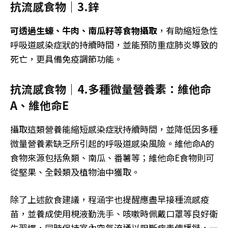
抗流感食物｜3.鋅
可透過生蠔、牛肉、南瓜籽等食物攝取
，有助縮短急性
呼吸道感染症狀的持續時間，並能預防重症肺炎導致的
死亡，更具備免疫調節功能。
抗流感食物｜
4.多種微量營養素：維他命
A、維他命E
攝取這類營養能縮短感染症狀持續時間，並降低因多種
微量營養素缺乏所引起的呼吸道感染風險。維他命A的
食物來源包括魚類、南瓜、番薯等；維他命E食物則可
從堅果、全穀類及植物油中獲取。
除了上述飲食建議，程涵宇也提醒應盡早接種流感疫
苗，並養成使用梘液勤洗手、咳嗽時佩戴口罩等良好衛
生習慣，同時保持室內空氣流通以阻斷病毒傳播鏈，一