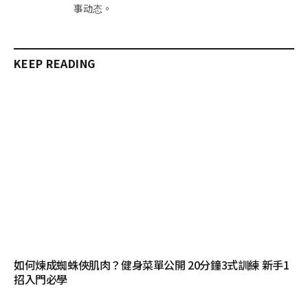
事动态。
KEEP READING
如何煉成蜘蛛俠肌肉？健身菜單公開 20分鐘3式訓練 新手1
招入門必學