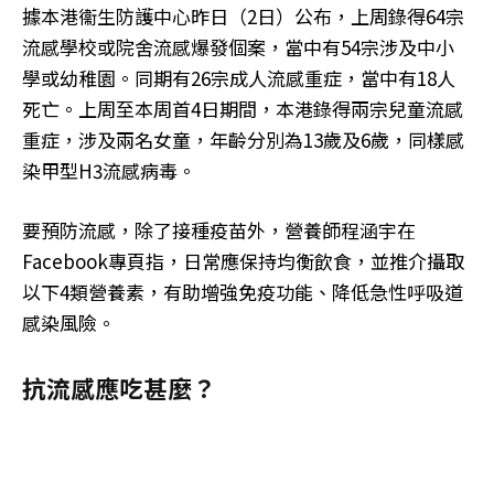
據本港衞生防護中心昨日（2日）公布，上周錄得64宗
流感學校或院舍流感爆發個案，當中有54宗涉及中小
學或幼稚園。同期有26宗成人流感重症，當中有18人
死亡。上周至本周首4日期間，本港錄得兩宗兒童流感
重症，涉及兩名女童，年齡分別為13歲及6歲，同樣感
染甲型H3流感病毒。
要預防流感，除了接種疫苗外，營養師程涵宇在
Facebook專頁指，日常應保持均衡飲食，並推介攝取
以下4類營養素，有助增強免疫功能、降低急性呼吸道
感染風險。
抗流感應吃甚麼？