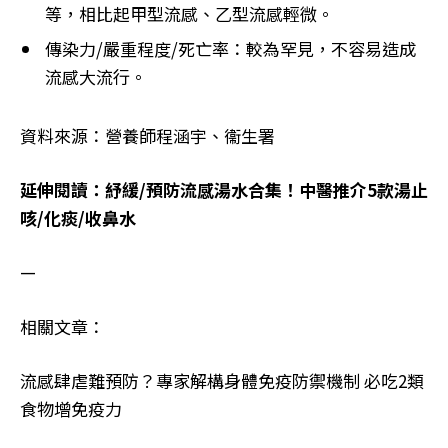
等，相比起甲型流感、乙型流感輕微。
傳染力/嚴重程度/死亡率：較為罕見，不容易造成
流感大流行。
資料來源：營養師程涵宇、衞生署
延伸閱讀：紓緩/預防流感湯水合集！中醫推介5款湯止
咳/化痰/收鼻水
—
相關文章：
流感肆虐難預防？專家解構身體免疫防禦機制 必吃2類
食物增免疫力