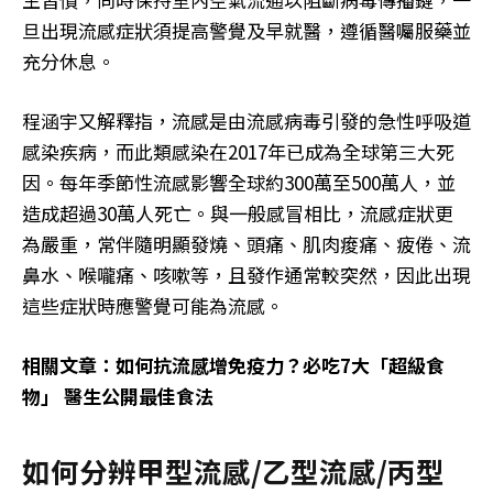
旦出現流感症狀須提高警覺及早就醫，遵循醫囑服藥並
充分休息。
程涵宇又解釋指，流感是由流感病毒引發的急性呼吸道
感染疾病，而此類感染在2017年已成為全球第三大死
因。每年季節性流感影響全球約300萬至500萬人，並
造成超過30萬人死亡。與一般感冒相比，流感症狀更
為嚴重，常伴隨明顯發燒、頭痛、肌肉痠痛、疲倦、流
鼻水、喉嚨痛、咳嗽等，且發作通常較突然，因此出現
這些症狀時應警覺可能為流感。
相關文章：如何抗流感增免疫力？必吃7大「超級食
物」 醫生公開最佳食法
如何分辨甲型流感/乙型流感/丙型