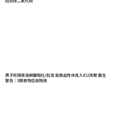
招去除二氧化硫
男子吃隔夜海鮮麵嘔吐/肚瀉 竟敗血性休克入ICU洗腎 醫生
警告：5類食物忌放隔夜