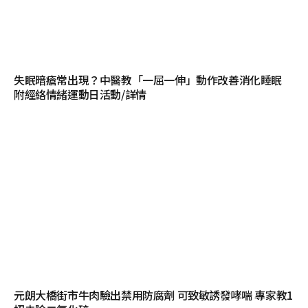
失眠暗瘡常出現？中醫教「一屈一伸」動作改善消化睡眠
附經絡情緒運動日活動/詳情
元朗大橋街市牛肉驗出禁用防腐劑 可致敏誘發哮喘 專家教1