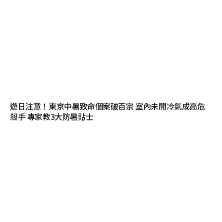
遊日注意！東京中暑致命個案破百宗 室內未開冷氣成高危
殺手 專家教3大防暑貼士