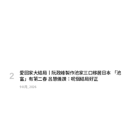
愛回家大結局丨阮政峰製作池家三口移居日本 「池
富」有第二春 呂慧儀讚：呢個結局好正
9 8 月, 2026