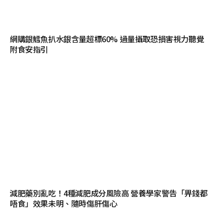
網購銀鱈魚扒水銀含量超標60% 過量攝取恐損害視力聽覺
附食安指引
減肥藥別亂吃！4種減肥成分風險高 營養學家警告「畀錢都
唔食」效果未明、隨時傷肝傷心