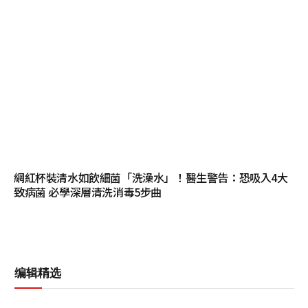
網紅杯裝清水如飲細菌「洗澡水」！醫生警告：恐吸入4大
致病菌 必學深層清洗消毒5步曲
编辑精选