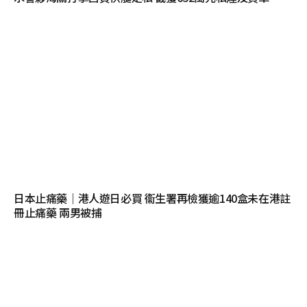
日本止痛藥｜港人遊日必買 衞生署再檢獲逾140盒未在港註
冊止痛藥 兩男被捕