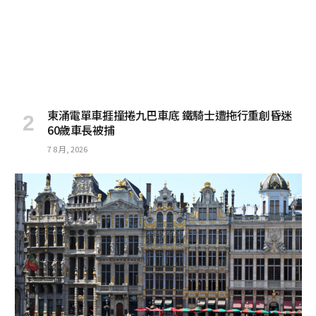
東涌電單車捱撞捲九巴車底 鐵騎士遭拖行重創昏迷
60歲車長被捕
7 8 月, 2026