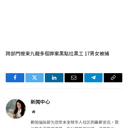
跨部門搜東九龍多個罪案黑點拉黑工 17男女被捕
Facebook
Twitter
LinkedIn
电
Telegram
复
子
制
邮
链
新闻中心
件
接
网
站
新闻编辑部为您带来全球华人社区的最新资讯。我