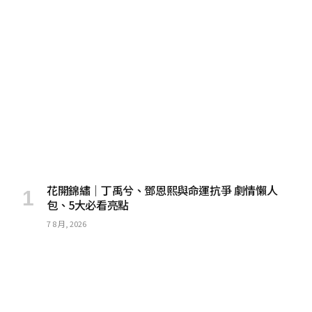
花開錦繡｜丁禹兮、鄧恩熙與命運抗爭 劇情懶人
包、5大必看亮點
7 8 月, 2026