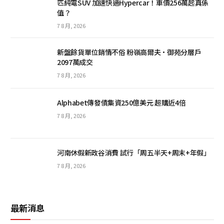
匹純電SUV 加速快過Hypercar！車價256萬起真係
值？
7 8 月, 2026
新盤餘貨單位銷情不俗 粉嶺高爾夫·御苑分層戶
2097萬成交
7 8 月, 2026
Alphabet傳發債集資250億美元 超購近4倍
7 8 月, 2026
河南休假新政谷消費 試行「周五半天+周末+年假」
7 8 月, 2026
最新消息