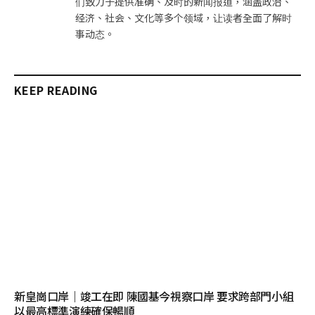
们致力于提供准确、及时的新闻报道，涵盖政治、
经济、社会、文化等多个领域，让读者全面了解时
事动态。
KEEP READING
新皇崗口岸｜竣工在即 陳國基今視察口岸 要求跨部門小組
以最高標準演練確保暢順