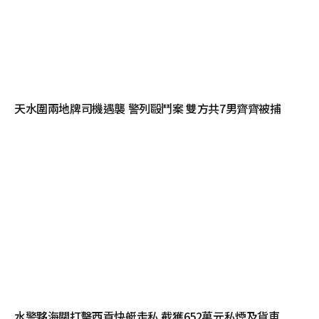
天水圍兩地牌司機遇襲 警列毆鬥案 雙方共7男齊齊被捕
水警夥海關打擊西貢快艇走私 截獲652萬元私煙及貨車