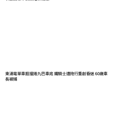
東涌電單車捱撞捲九巴車底 鐵騎士遭拖行重創昏迷 60歲車
長被捕