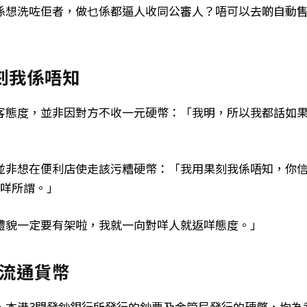
係想洗咗佢者，做乜係都逼人收同公審人？唔可以去啲自動
刻我係唔知
客態度，並非因對方不收一元硬幣：「我明，所以我都話如
並非想在便利店使走該污糟硬幣：「我用果刻我係唔知，你
有咩所謂。」
禮貌一定要有架啦，我就一向對咩人就返咩態度。」
流通貨幣
，本港3間發鈔銀行所發行的鈔票及金管局發行的硬幣，均為