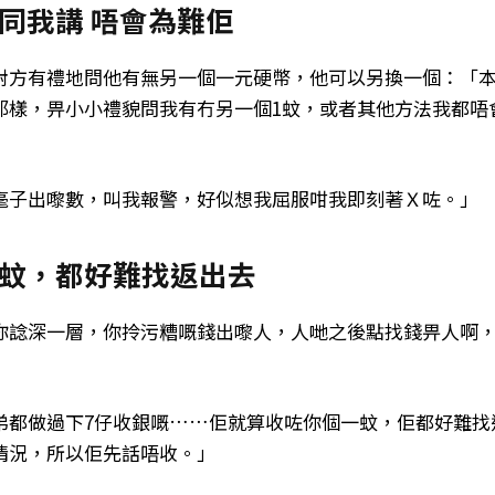
同我講 唔會為難佢
對方有禮地問他有無另一個一元硬幣，他可以另換一個：「
那樣，畀小小禮貌問我有冇另一個1蚊，或者其他方法我都唔
毫子出嚟數，叫我報警，好似想我屈服咁我即刻著Ｘ咗。」
蚊，都好難找返出去
你諗深一層，你拎污糟嘅錢出嚟人，人哋之後點找錢畀人啊
弟都做過下7仔收銀嘅……佢就算收咗你個一蚊，佢都好難找
情況，所以佢先話唔收。」