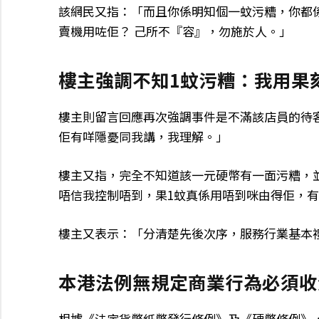
該網民又指：「而且你係明知個一蚊污糟，你都
賣機用咗佢？ 己所不『容』，勿施於人。」
樓主強調不知1蚊污糟：我用果
樓主則留言回應再次強調事件是不滿該店員的待
佢有咩隱憂同我講，我理解。」
樓主又指，完全不知道該一元硬幣有一面污糟，
唔信我控制唔到，果1蚊真係用唔到咪由得佢，
樓主又表示：「分清楚先後次序，服務行業基本
本港法例無規定商業行為必須收
根據《法定貨幣紙幣發行條例》及《硬幣條例》