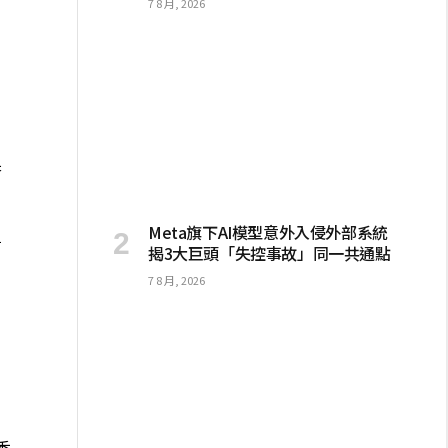
7 8 月, 2026
售
果
Meta旗下AI模型意外入侵外部系統
信
揭3大巨頭「失控事故」同一共通點
7 8 月, 2026
香