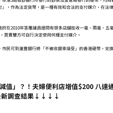
付」，作為法定貨幣，是一種有效和合法的支付媒介，在法
府在2010年答覆議員提問有很多店舖拒收一毫、兩毫、五
易中，買賣雙方可自行決定使用何種支付媒介。
，市民可到滙豐銀行將「不被收銀車接受」的香港硬幣，兌
值」？！夫婦便利店增值$200 八達
公開最新調查結果↓↓↓↓