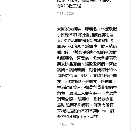
奪¥2.3億工程
7 8 月, 2026
權
愛回家大結局｜滕麗名、林淑敏握
手回應不和 阿滕直指彼此非朋友
大小姐指傳聞得啖笑 林淑敏和滕
麗名不和消息全城關注，於大結局
播出後，傳媒想邀傳不和的林淑敏
和滕麗名一齊受訪，但大會卻表示
要安排呂慧儀、湯盈盈四個一齊做
訪問。訪問期間，記者問阿滕和林
淑敏可否握手影相，並問到是否朋
友，阿滕卻說不是朋友，是同事，
理
林淑敏即笑言不如背對背貫徹劇中
角色，最後二人都有握一下手及背
對背合照。 滕麗名：別拎走劇集
焦點 追問不和傳聞，阿滕有備而
來稱只是劇內不和不夠juicy，劇
外不和才夠juicy，現在
7 8 月, 2026