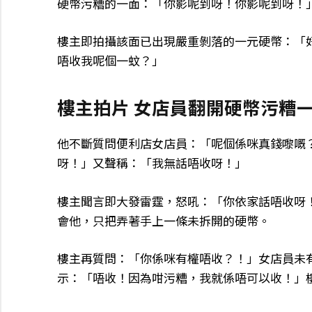
硬幣污糟的一面：「你影呢到呀！你影呢到呀！
樓主即拍攝該面已出現嚴重剝落的一元硬幣：「
唔收我呢個一蚊？」
樓主拍片 女店員翻開硬幣污糟
他不斷質問便利店女店員：「呢個係咪真錢嚟嘅
呀！」又聲稱：「我無話唔收呀！」
樓主聞言即大發雷霆，怒吼：「你依家話唔收呀
會他，只把弄著手上一條未拆開的硬幣。
樓主再質問：「你係咪有權唔收？！」女店員未
示：「唔收！因為咁污糟，我就係唔可以收！」