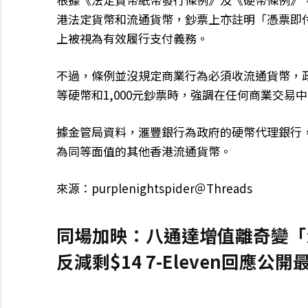
港法定貨幣和流通貨幣，鈔票上亦註明「憑票即
上被視為有效履行支付義務。
不過，條例並沒規定商業行為必須收流通貨幣，政
等硬幣和1,000元鈔票時，強調在任何商業交
據金管局資料，滙豐銀行為政府的硬幣代理銀行
為同等面值的其他香港流通貨幣。
來源：purplenightspider＠Threads
同場加映：八通達增值離奇變「減
反減剩$14 7-Eleven回應