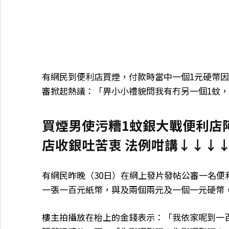
有網民到便利店買煙，付款時當中一個1元硬幣
審掀起熱議：「畀小小禮貌問我有冇另一個1蚊
買煙男使污糟1蚊銀大戰便利店
店收銀吐苦衷 法例咁講↓↓↓
有網民昨晚（30日）在網上發片發帖公審一名便
一張一百元紙幣，與及兩個兩元及一個一元硬幣
樓主拍攝放在枱上的金錢表示：「我依家呢到一