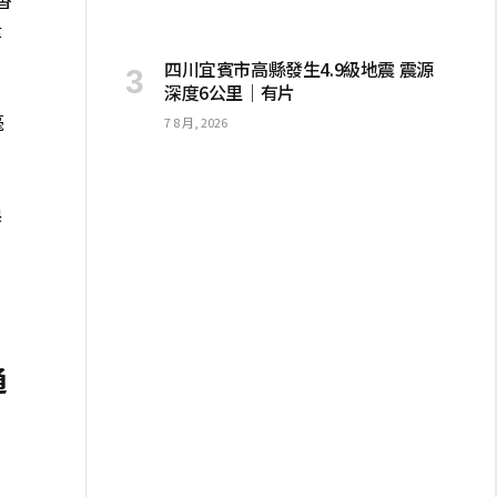
律
四川宜賓市高縣發生4.9級地震 震源
深度6公里｜有片
毫
7 8 月, 2026
換
通