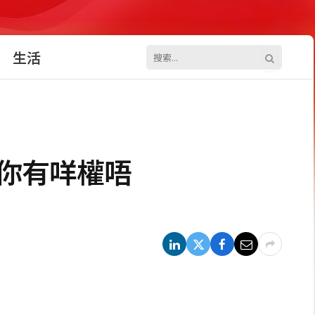
生活
你有咩權唔