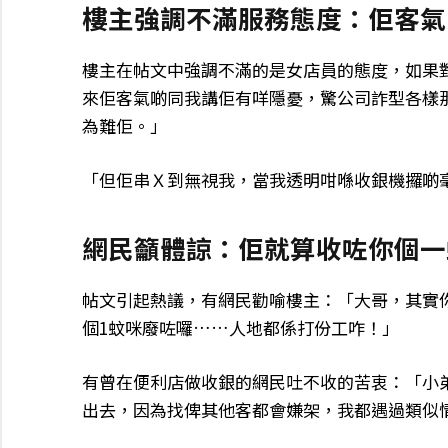
樓主強調不滿服務態度：佢客氣
樓主在帖文中強調不滿的是女店員的態度，如果
來佢客氣啲同我講佢有咩隱憂，驚公司詐型各樣
為難佢。」
「但佢串Ｘ到無視我，當我透明咁喺收銀機攞啲
網民籲體諒：佢就算收咗你個一
帖文引起熱議，有網民勸喻樓主：「大哥，其實
個1蚊咪廢咗囉……人地都係打份工咋！」
有曾在便利店做收銀的網民吐不收的苦衷：「小
出去，因為找俾其他客都會嫌架，我都遇過類似