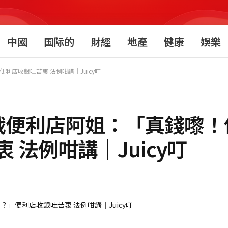
中國
国际的
財經
地產
健康
娛樂
店收銀吐苦衷 法例咁講｜Juicy叮
戰便利店阿姐：「真錢嚟！
法例咁講｜Juicy叮