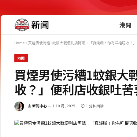
港聞
Home
»
買煙男使污糟1蚊銀大戰便利店阿姐：「真錢嚟！你有咩權唔收？」便利
港聞
買煙男使污糟1蚊銀大
收？」便利店收銀吐苦衷 
由
新闻中心
1 10 月, 2025
1 分钟阅读