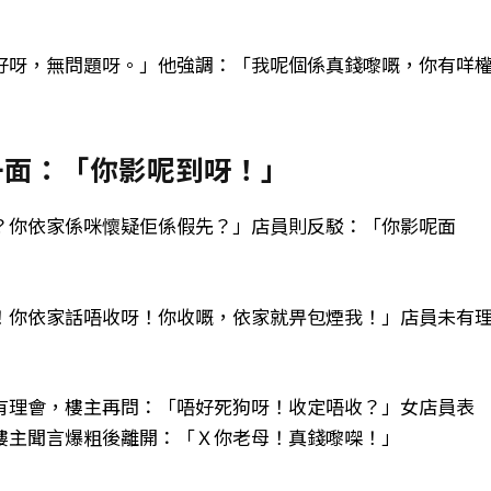
」
好呀，無問題呀。」他強調：「我呢個係真錢嚟嘅，你有咩
一面：「你影呢到呀！」
？你依家係咪懷疑佢係假先？」店員則反駁：「你影呢面
！你依家話唔收呀！你收嘅，依家就畀包煙我！」店員未有
有理會，樓主再問：「唔好死狗呀！收定唔收？」女店員表
樓主聞言爆粗後離開：「Ｘ你老母！真錢嚟㗎！」