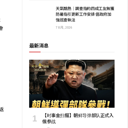
天氣酷熱│調查指約四成工友無獲
防暑指引更新工作安排 倡政府加
本
強巡查執法
會
7 8 月, 2026
最新消息
，
返
【时事金扫描】朝鲜导弹部队正式入
俄参战