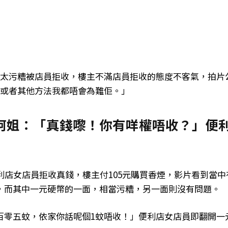
因太污糟被店員拒收，樓主不滿店員拒收的態度不客氣，拍片
，或者其他方法我都唔會為難佢。」
阿姐：「真錢嚟！你有咩權唔收？」便
↓
利店女店員拒收真錢，樓主付105元購買香煙，影片看到當中
，而其中一元硬幣的一面，相當污糟，另一面則沒有問題。
百零五蚊，依家你話呢個1蚊唔收！」便利店女店員即翻開一