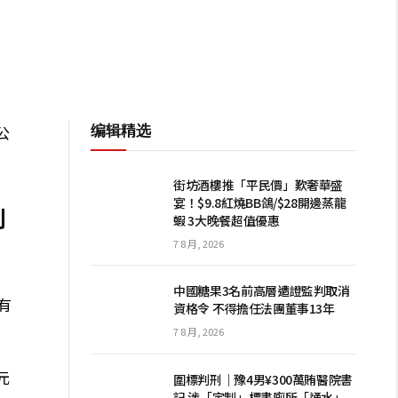
编辑精选
公
街坊酒樓推「平民價」歎奢華盛
宴！$9.8紅燒BB鴿/$28開邊蒸龍
利
蝦 3大晚餐超值優惠
7 8 月, 2026
中國糖果3名前高層遭證監判取消
有
資格令 不得擔任法團董事13年
7 8 月, 2026
元
圍標判刑｜豫4男¥300萬賄醫院書
記 涉「定制」標書廁所「通水」