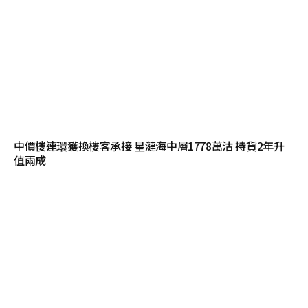
中價樓連環獲換樓客承接 星漣海中層1778萬沽 持貨2年升
值兩成