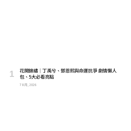
花開錦繡｜丁禹兮、鄧恩熙與命運抗爭 劇情懶人
包、5大必看亮點
7 8 月, 2026