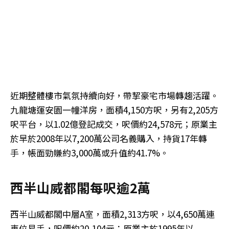
近期整體樓市氣氛持續向好，帶挈豪宅市場轉趨活躍。
九龍塘運安園一幢洋房，面積4,150方呎，另有2,205方
呎平台，以1.02億登記成交，呎價約24,578元；原業主
於早於2008年以7,200萬公司名義購入，持貨17年轉
手，帳面勁賺約3,000萬或升值約41.7%。
西半山威都閣每呎逾2萬
西半山威都閣中層A室，面積2,313方呎，以4,650萬連
車位易手，呎價約20,104元；原業主於1995年以