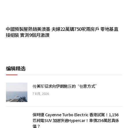
中國預製屋熱銷美澳墨 夫婦22萬購750呎兩房戶 零地基直
接組裝 實測9個月激讚
编辑精选
传美军征求向伊朗施压的“创意方式”
7 8 月, 2026
保時捷 Cayenne Turbo Electric 香港試駕！1,156
匹純電SUV 加速快過Hypercar！車價256萬起真係
值？