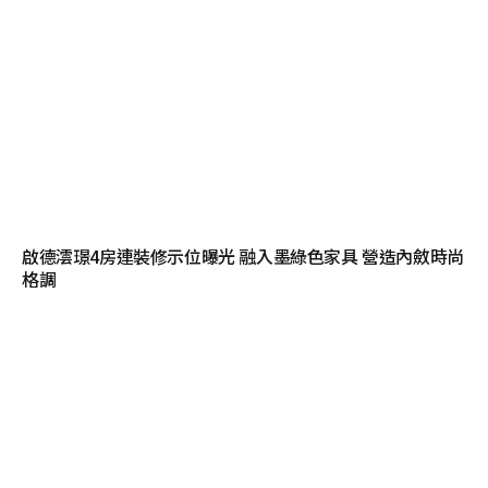
啟德澐璟4房連裝修示位曝光 融入墨綠色家具 營造內斂時尚
格調