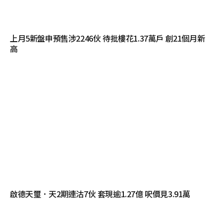
上月5新盤申預售涉2246伙 待批樓花1.37萬戶 創21個月新
高
啟德天璽．天2期連沽7伙 套現逾1.27億 呎價見3.91萬