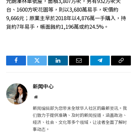
元朗溱林單號屋，面積3,807方呎，另有932方呎天
台、1600方呎花園等，則以3,680萬易手，呎價約
9,666元；原業主早於2018年以4,876萬一手購入，持
貨約7年易手，帳面蝕約1,196萬或約24.5%。
Facebook
Twitter
LinkedIn
电
Telegram
复
子
制
邮
链
新闻中心
件
接
网
站
新闻编辑部为您带来全球华人社区的最新资讯。我
们致力于提供准确、及时的新闻报道，涵盖政治、
经济、社会、文化等多个领域，让读者全面了解时
事动态。