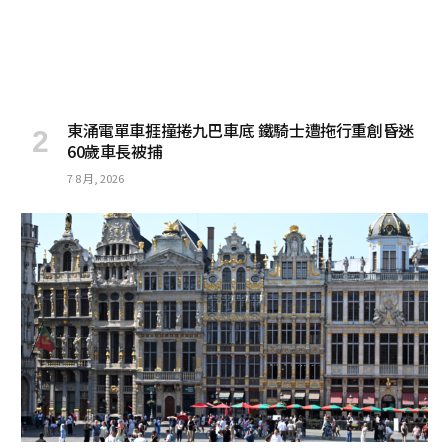
東涌電單車捱撞捲九巴車底 鐵騎士遭拖行重創昏迷
60歲車長被捕
7 8 月, 2026