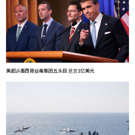
美起诉墨西哥贩毒集团五头目 悬赏1亿美元