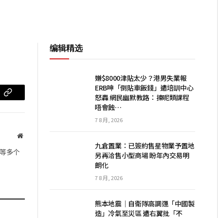
编辑精选
嫌$8000津貼太少？港男失業報
ERB呻「倒貼車飯錢」遭培訓中心
怒轟 網民幽默教路：揀呢類課程
m
复
唔會蝕…
制
7 8 月, 2026
链
网
九倉置業：已簽約售星物業予置地
站
接
等多个
另再洽售小型商場 盼年內交易明
朗化
7 8 月, 2026
熊本地震｜自衛隊高調運「中國製
造」冷氣至災區 遭右翼批「不