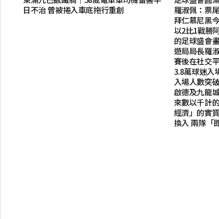
日不治 曾被捲入車底拖行重創
羅淑佩：票尾經濟
拜仁慕尼黑今
以2比1戰勝
的足球盛會
遊局局長羅
賽後在社交
3.8萬球迷
入場人數突破
啟德及九龍
來數以千計
經濟」的實質成
換入 兩隊「