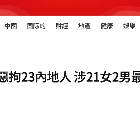
中國
国际的
財經
地產
健康
娛樂
拘23內地人 涉21女2男