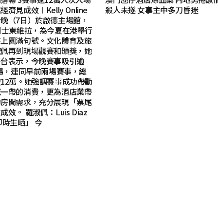
見成效︱Kelly Online
殺人未遂 女事主中多刀昏迷
晚（7日）於啟德主場館，
阿士東維拉，為今夏在港舉行
畫上圓滿句號。文化體育及旅
淑佩再到現場觀賽和頒獎，她
平台表示，今晚賽事吸引逾
入場，連同早前兩場賽事，總
12萬。她強調賽事成功帶動
城一帶的消費，更為酒店業帶
的房間需求，充分展現「票尾
效。 羅淑佩：Luis Diaz
即時生晒」 今