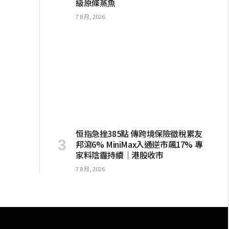
級原條蒸魚
7 8 月, 2026
恒指急挫385點 傳跨境保險徵稅累友
邦瀉6% MiniMax入通逆市飆17% 專
家料陰霾持續｜港股收市
7 8 月, 2026