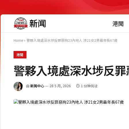
港聞
Home
»
警夥入境處深水埗反罪惡拘23內地人 涉21女2男最年長67歲
港聞
警夥入境處深水埗反罪惡
由
新闻中心
28 5 月, 2026
1 分钟阅读