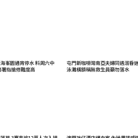
海峯園通宵停水 料周六中
屯門新咖啡灣南亞夫婦同遇溺昏
務署指搶修難度高
泳灘橫額稱無救生員籲勿落水
落幕 3賽事逾12萬人次入場
澳門氹仔酒店爆血案 內地男捲感