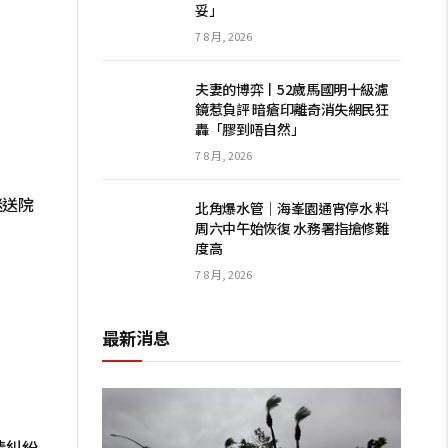
妥」
7 8 月, 2026
夫妻的博弈丨52歲馬國明十級濾
鏡惹負評 暗瘡印離奇消失網民狂
轟「膠到唔自然」
7 8 月, 2026
迷送院
北角爆水管｜海峯園通宵停水 料
周六中午始恢復 水務署指搶修難
度高
7 8 月, 2026
最新消息
情糾紛