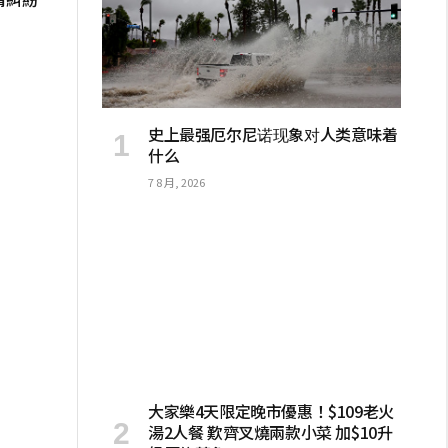
史上最强厄尔尼诺现象对人类意味着
什么
7 8 月, 2026
大家樂4天限定晚市優惠！$109老火
湯2人餐 歎齊叉燒兩款小菜 加$10升