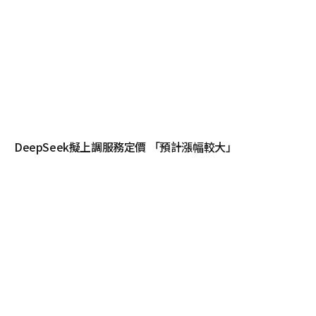
DeepSeek擬上調服務定價 「預計漲幅較大」