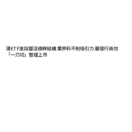
港ETF准採靈活槓桿結構 業界料不削吸引力 籲發行商勿
「一刀切」暫緩上市