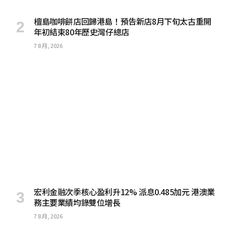
檀島咖啡餅店回歸港島！預告新店8月下旬太古重開
年初結束80年歷史灣仔總店
7 8 月, 2026
宏利金融次季核心盈利升12% 派息0.485加元 港澳業
務主要業績均錄雙位增長
7 8 月, 2026