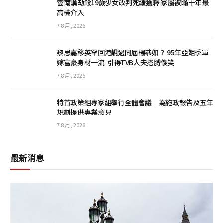
雲南漢劫殺19歲少女改判死緩獲釋 家屬被瞞十年最
高檢介入
7 8 月, 2026
黎思嘉移英罕回港靚過同屆楊恭如？ 95年亞姐季軍
嫁富豪身材一流 引得TVB人夫搭膊傻笑
7 8 月, 2026
特首政策組專家組舉行全體會議 為施政報告及五年
規劃提供專業意見
7 8 月, 2026
最新消息