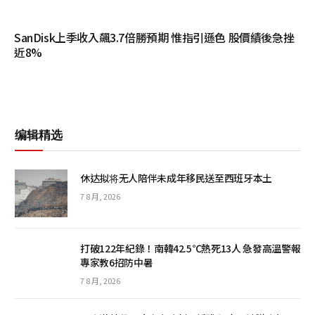
SanDisk上季收入飆3.7倍勝預期 惟指引遜色 股價績後急挫
近8%
编辑精选
休达拟将无人陪伴未成年移民送至西班牙本土
7 8 月, 2026
打破122年紀錄！南韓42.5℃熱死13人 急發高溫警報
專家教6招防中暑
7 8 月, 2026