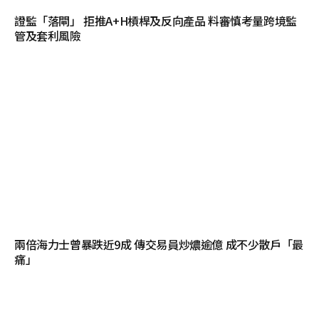
證監「落閘」 拒推A+H槓桿及反向產品 料審慎考量跨境監
管及套利風險
兩倍海力士曾暴跌近9成 傳交易員炒燶逾億 成不少散戶「最
痛」