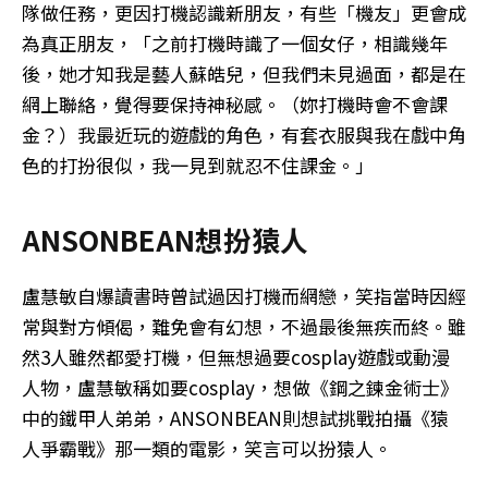
隊做任務，更因打機認識新朋友，有些「機友」更會成
為真正朋友，「之前打機時識了一個女仔，相識幾年
後，她才知我是藝人蘇皓兒，但我們未見過面，都是在
網上聯絡，覺得要保持神秘感。（妳打機時會不會課
金？）我最近玩的遊戲的角色，有套衣服與我在戲中角
色的打扮很似，我一見到就忍不住課金。」
ANSONBEAN想扮猿人
盧慧敏自爆讀書時曾試過因打機而網戀，笑指當時因經
常與對方傾偈，難免會有幻想，不過最後無疾而終。雖
然3人雖然都愛打機，但無想過要cosplay遊戲或動漫
人物，盧慧敏稱如要cosplay，想做《鋼之鍊金術士》
中的鐵甲人弟弟，ANSONBEAN則想試挑戰拍攝《猿
人爭霸戰》那一類的電影，笑言可以扮猿人。