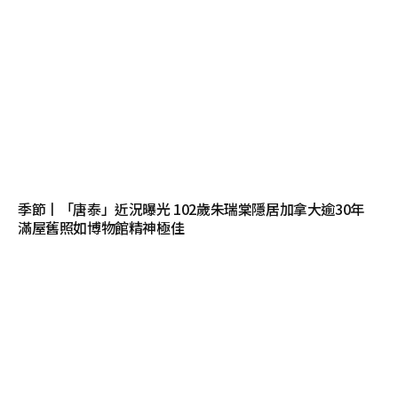
季節丨「唐泰」近況曝光 102歲朱瑞棠隱居加拿大逾30年
滿屋舊照如博物館精神極佳