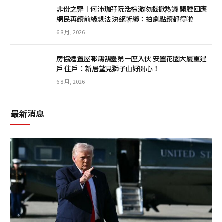
非份之罪丨何沛珈孖阮浩棕激吻戲掀熱議 開腔回應
網民再續前緣想法 決絕斬纜：拍劇點續都得啦
6 8 月, 2026
房協遷置屋邨鴻鵠臺第一座入伙 安置花園大廈重建
戶 住戶：新居望見獅子山好開心！
6 8 月, 2026
最新消息