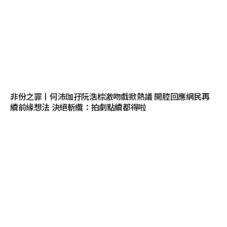
非份之罪丨何沛珈孖阮浩棕激吻戲掀熱議 開腔回應網民再
續前緣想法 決絕斬纜：拍劇點續都得啦