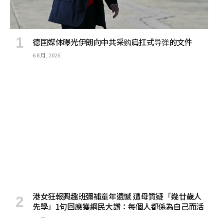
德国媒体曝光伊朗向中共采购肩扛式导弹的文件
6 8 月, 2026
港女狂報興趣班彌補童年遺憾 遭母質疑「幾廿歲人
先學」1句回應獲網民大讚：每個人都係為自己而活