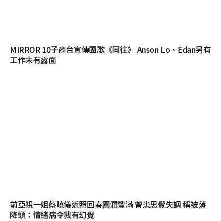
MIRROR 10子商台宣傳團歌《同往》 Anson Lo、Edan另有
工作未有露面
前亞視一姐蔡曉儀近照回春圓潤豐滿 曾患思覺失調 稱被落
降頭：情緒病令我有幻覺