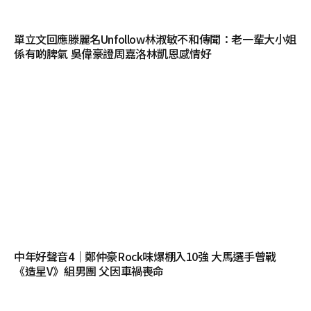
單立文回應滕麗名Unfollow林淑敏不和傳聞：老一輩大小姐
係有啲脾氣 吳偉豪證周嘉洛林凱恩感情好
中年好聲音4｜鄭仲豪Rock味爆棚入10強 大馬選手曾戰
《造星V》組男團 父因車禍喪命