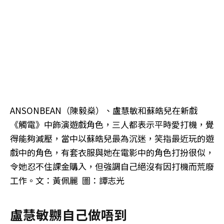
ANSONBEAN（陳毅燊）、盧慧敏和蘇皓兒在新戲
《觸電》中飾演遊戲角色，三人都表示平時愛打機，覺
得能夠減壓，當中以蘇皓兒最為沉迷，笑指最近玩的遊
戲中的角色，有套衣服與她在電影中的角色打扮很似，
令她忍不住課金購入，但強調自己絕沒有因打機而荒廢
工作。文：黃佩麗 圖：譚志光
盧慧敏嬲自己做唔到