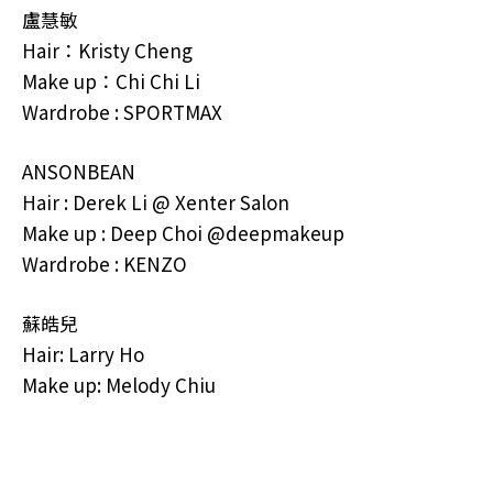
盧慧敏
Hair：Kristy Cheng
Make up：Chi Chi Li
Wardrobe : SPORTMAX
ANSONBEAN
Hair : Derek Li @ Xenter Salon
Make up : Deep Choi @deepmakeup
Wardrobe : KENZO
蘇皓兒
Hair: Larry Ho
Make up: Melody Chiu