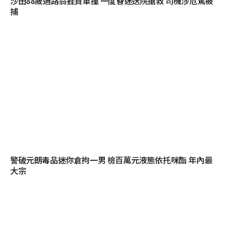
沙田88歲過路翁捱貨車撞 一度昏迷送院搶救 司機涉危駕被
捕
警破元朗毒品迷你倉拘一男 檢百萬元液態依托咪酯 年內最
大宗