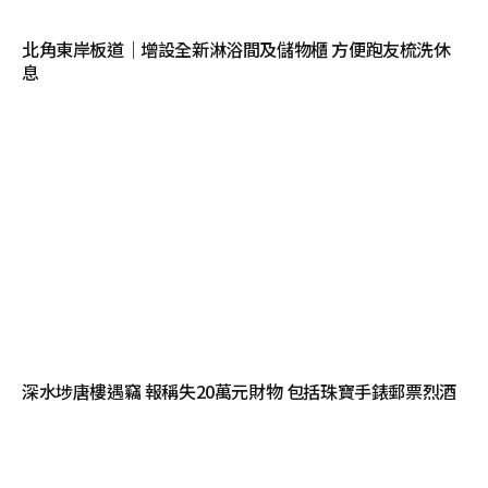
北角東岸板道｜增設全新淋浴間及儲物櫃 方便跑友梳洗休
息
深水埗唐樓遇竊 報稱失20萬元財物 包括珠寶手錶郵票烈酒