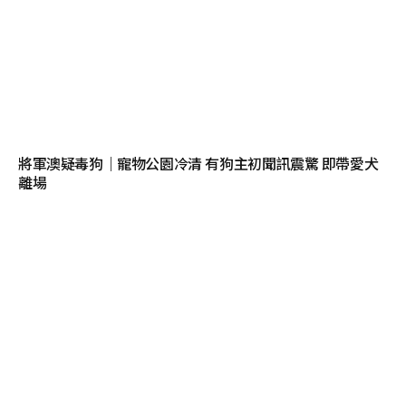
將軍澳疑毒狗｜寵物公園冷清 有狗主初聞訊震驚 即帶愛犬
離場