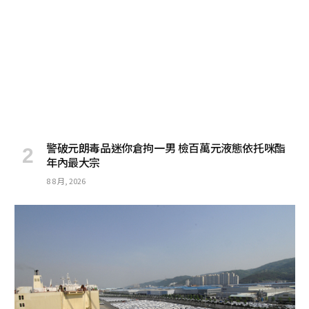
警破元朗毒品迷你倉拘一男 檢百萬元液態依托咪酯
年內最大宗
8 8 月, 2026