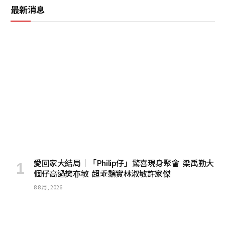
最新消息
愛回家大結局｜「Philip仔」驚喜現身聚會 梁禹勤大
個仔高過樊亦敏 超乖黐實林淑敏許家傑
8 8 月, 2026