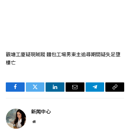
觀塘工廈疑現賊蹤 麵包工場男東主追尋期間疑失足墮
樓亡
Facebook
Twitter
LinkedIn
电
Telegram
复
子
制
邮
链
新闻中心
件
接
网
站