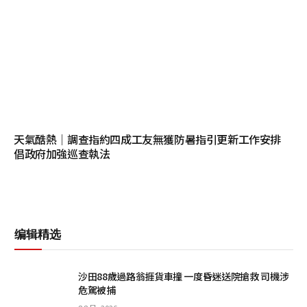
天氣酷熱│調查指約四成工友無獲防暑指引更新工作安排
倡政府加強巡查執法
编辑精选
沙田88歲過路翁捱貨車撞 一度昏迷送院搶救 司機涉
危駕被捕