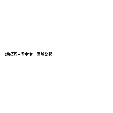
譚紀豪 – 君幸食｜圍爐談藝