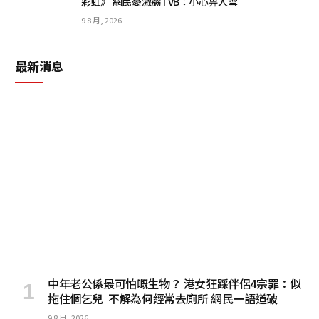
彩虹》 網民憂激嬲TVB：小心畀人雪
9 8 月, 2026
最新消息
中年老公係最可怕嘅生物？ 港女狂踩伴侶4宗罪：似
拖住個乞兒 不解為何經常去廁所 網民一語道破
9 8 月, 2026