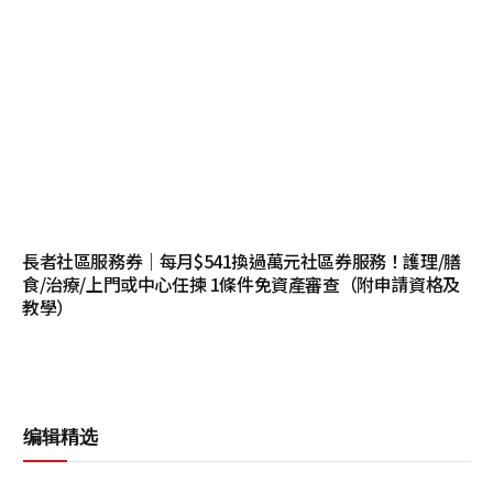
長者社區服務券｜每月$541換過萬元社區券服務！護理/膳
食/治療/上門或中心任揀 1條件免資產審查（附申請資格及
教學）
编辑精选