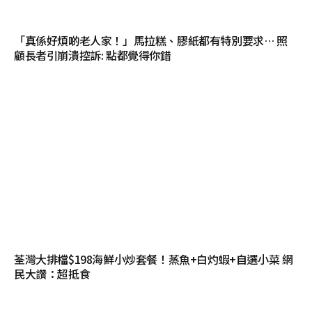
「真係好煩啲老人家！」馬拉糕、膠紙都有特別要求… 照
顧長者引崩潰控訴: 點都覺得你錯
荃灣大排檔$198海鮮小炒套餐！蒸魚+白灼蝦+自選小菜 網
民大讚：超抵食