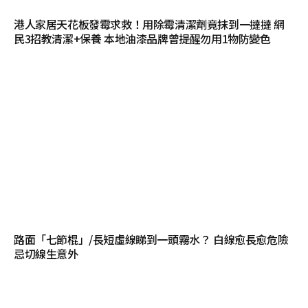
港人家居天花板發霉求救！用除霉清潔劑竟抹到一撻撻 網
民3招教清潔+保養 本地油漆品牌曾提醒勿用1物防變色
路面「七節棍」/長短虛線睇到一頭霧水？ 白線愈長愈危險
忌切線生意外