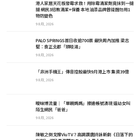
港人家居天花板發霉求救！用除霉清潔劑竟抹到一撻
撻 網民3招教清潔+保養 本地油漆品牌曾提醒勿用1
物防變色
9 8 月, 2026
PALO SPRINGS首日收逾700票 最快周內加推 梁志
堅：食正北都「頭啖湯」
9 8 月, 2026
「非洲手機王」傳音控股最快9月港上市 集資39億
9 8 月, 2026
曖昧博流量｜「單親媽媽」擦邊帳號湧現 逼幼女叫
陌生網民「爸爸」
9 8 月, 2026
陳敏之倒戈撐ViuTV？高調讚唐詩詠新劇《日落下的