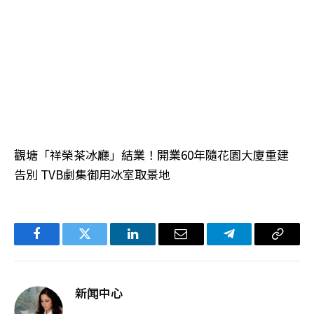
觀塘「祥榮茶冰廳」結業！開業60年隨花園大廈重建
告別 TVB劇集御用冰室取景地
Facebook
Twitter
LinkedIn
电
Telegram
复
子
制
邮
链
新闻中心
件
接