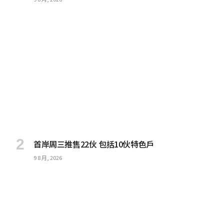
首岸周三推售22伙 包括10伙特色戶
9 8 月, 2026