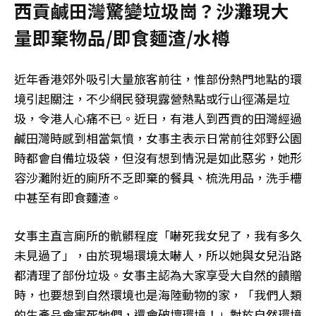
西貢鹹田灣驚變垃圾崗？沙灘現大
量即棄物品/即食麵渣/水樽
近年香港郊外吸引大量旅客前往，惟部份熱門地點的環
境引起關注，不少網民發現露營熱點或行山徑滿是垃
圾，令港人心痛不已。近日，有港人到西貢的田灣經過
鹹田灣時感到相當氣憤，女事主表示日常前往郊野公園
時都會自備垃圾袋，但沒有想到情況是如此惡劣，她形
容沙灘附近的廁所不乏即棄的餐具、梳洗用品，洗手槽
中甚至有即食麵渣。
女事主直言廁所的骯髒程度「嚇死我女兒了，我有多久
未見過了」，由於現場環境太嚇人，所以她與女兒沿路
都清理了部份垃圾。女事主認為大家享受大自然的饋贈
時，也要想到自然環境也是海陸動物的家，「我們人類
的生產品會害死牠們，還會破壞環境！」對於自然環境