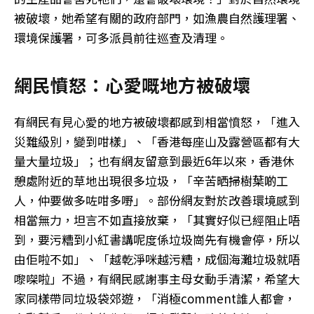
被破壞，她希望有關的政府部門，如漁農自然護理署、
環境保護署，可多派員前往巡查及清理。
網民憤怒：心愛嘅地方被破壞
有網民有見心愛的地方被破壞都感到相當憤怒，「進入
災難級別，變到咁樣」、「香港每座山及露營區都有大
量大量垃圾」；也有網友留意到最近6年以來，香港休
憩處附近的草地出現很多垃圾，「辛苦晒掃樹葉啲工
人，仲要做多咗咁多嘢」。部份網友對於改善環境感到
相當無力，坦言不如直接放棄，「其實好似已經阻止唔
到，要污糟到小紅書講呢度係垃圾崗先有機會停，所以
由佢啦不如」、「越乾淨咪越污糟，成個海灘垃圾就唔
嚟㗎啦」不過，有網民感謝事主母女動手清潔，希望大
家同樣帶同垃圾袋郊遊，「消極comment誰人都會，