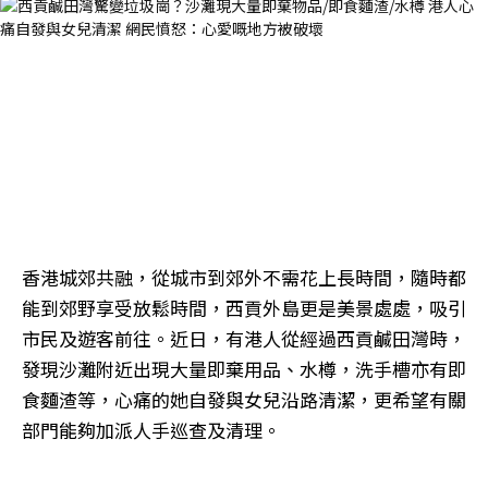
香港城郊共融，從城市到郊外不需花上長時間，隨時都
能到郊野享受放鬆時間，西貢外島更是美景處處，吸引
市民及遊客前往。近日，有港人從經過西貢鹹田灣時，
發現沙灘附近出現大量即棄用品、水樽，洗手槽亦有即
食麵渣等，心痛的她自發與女兒沿路清潔，更希望有關
部門能夠加派人手巡查及清理。