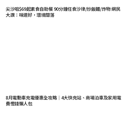
尖沙咀$69起素食自助餐 90分鐘任食沙律/炒飯麵/炸物 網民
大讚：味道好，環境闊落
8月電動車充電優惠全攻略｜4大快充站、商場泊車及家用電
費慳錢懶人包