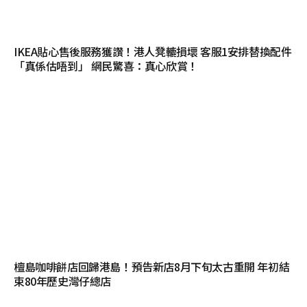
IKEA貼心售後服務獲讚！港人凳轆損壞 客服1安排替換配件
「真係估唔到」 網民驚喜：真心欣賞！
檀島咖啡餅店回歸港島！預告新店8月下旬太古重開 年初結
束80年歷史灣仔總店