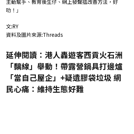
主動幫手、教育後生仔、網上發聲搵改善方法，好
叻！」
文:RY
資料及圖片來源:Threads
延伸閱讀：港人轟遊客西貢火石洲
「黐線」舉動！帶露營鍋具打邊爐
「當自己屋企」+疑遺膠袋垃圾 網
民心痛：維持生態好難