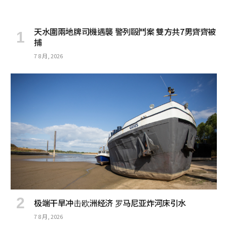
天水圍兩地牌司機遇襲 警列毆鬥案 雙方共7男齊齊被
捕
7 8 月, 2026
极端干旱冲击欧洲经济 罗马尼亚炸河床引水
7 8 月, 2026