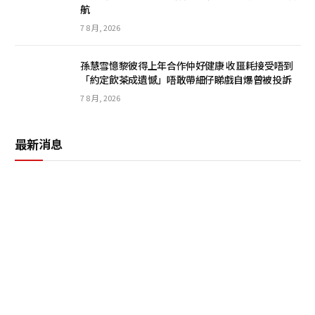
航
7 8 月, 2026
孫慧雪憶黎彼得上年合作仲好健康 收噩耗接受唔到
「約定飲茶成遺憾」唔敢帶細仔睇戲自爆曾被投訴
7 8 月, 2026
最新消息