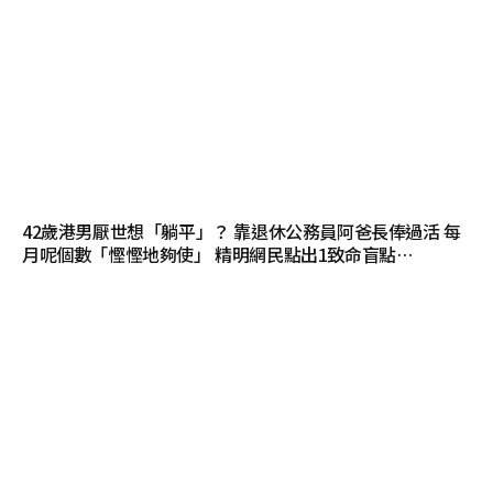
42歲港男厭世想「躺平」？ 靠退休公務員阿爸長俸過活 每
月呢個數「慳慳地夠使」 精明網民點出1致命盲點…