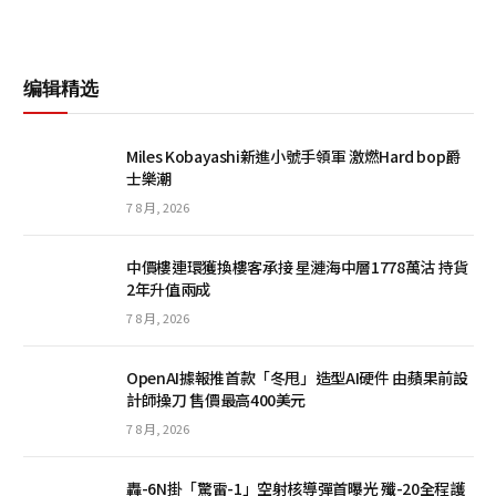
编辑精选
Miles Kobayashi新進小號手領軍 激燃Hard bop爵
士樂潮
7 8 月, 2026
中價樓連環獲換樓客承接 星漣海中層1778萬沽 持貨
2年升值兩成
7 8 月, 2026
OpenAI據報推首款「冬甩」造型AI硬件 由蘋果前設
計師操刀 售價最高400美元
7 8 月, 2026
轟-6N掛「驚雷-1」空射核導彈首曝光 殲-20全程護