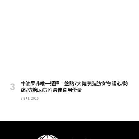
牛油果非唯一選擇！盤點7大健康脂肪食物 護心/防
癌/防糖尿病 附最佳食用份量
7 8 月, 2026