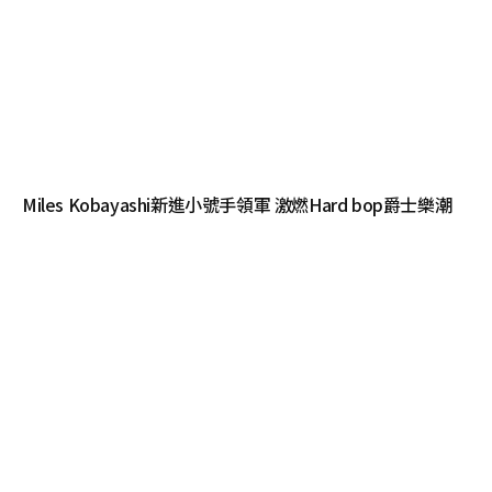
Miles Kobayashi新進小號手領軍 激燃Hard bop爵士樂潮