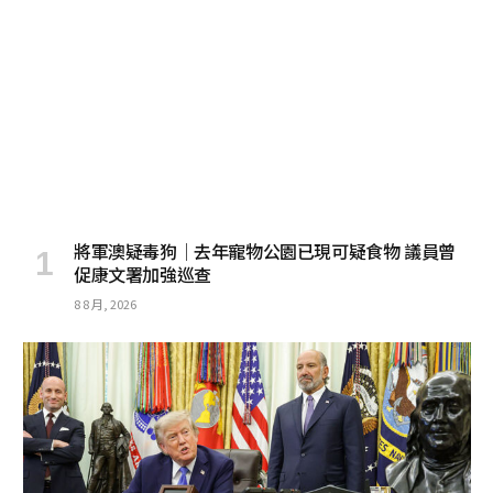
將軍澳疑毒狗│去年寵物公園已現可疑食物 議員曾
促康文署加強巡查
8 8 月, 2026