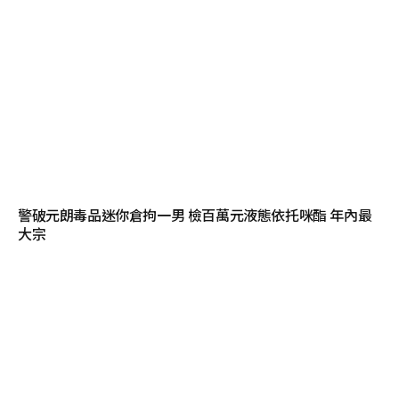
警破元朗毒品迷你倉拘一男 檢百萬元液態依托咪酯 年內最
大宗