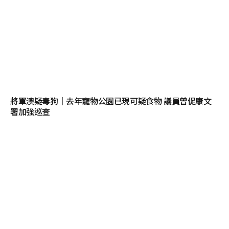
將軍澳疑毒狗│去年寵物公園已現可疑食物 議員曾促康文
署加強巡查