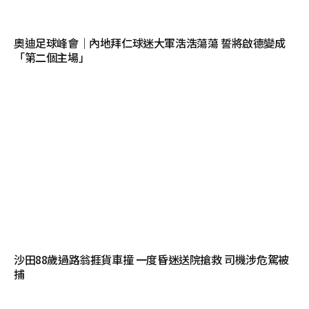
奧迪足球峰會｜內地拜仁球迷大軍浩浩蕩蕩 誓將啟德變成
「第二個主場」
沙田88歲過路翁捱貨車撞 一度昏迷送院搶救 司機涉危駕被
捕