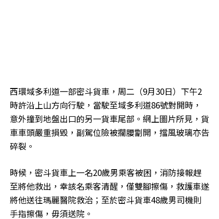
西環域多利道一部密斗貨車，周二（9月30日）下午2
時許沿上山方向行駛，當駛至域多利道86號對開時，
意外撞到地盤出口的另一貨車尾部。網上圖片所見，貨
車車頭嚴重損毀，副駕位險被攔腰劏開，擋風玻璃亦告
碎裂。
時候，密斗貨車上一名20歲男乘客被困，消防接報趕
至將他救出，幸該名乘客清醒，僅雙腳擦傷，救護車遂
將他送往瑪麗醫院救治；至於密斗貨車48歲男司機則
手指擦傷，毋須送院。