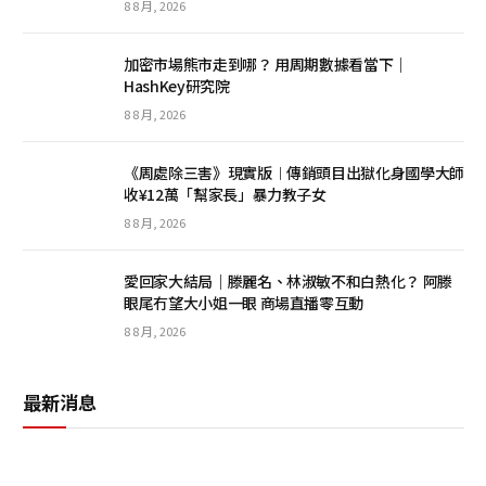
8 8 月, 2026
加密市場熊市走到哪？ 用周期數據看當下｜
HashKey研究院
8 8 月, 2026
《周處除三害》現實版︱傳銷頭目出獄化身國學大師
收¥12萬「幫家長」暴力教子女
8 8 月, 2026
愛回家大結局｜滕麗名、林淑敏不和白熱化？ 阿滕
眼尾冇望大小姐一眼 商場直播零互動
8 8 月, 2026
最新消息