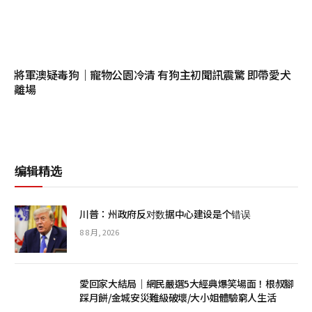
將軍澳疑毒狗｜寵物公園冷清 有狗主初聞訊震驚 即帶愛犬
離場
编辑精选
川普：州政府反对数据中心建设是个错误
8 8 月, 2026
愛回家大結局｜網民嚴選5大經典爆笑場面！根叔腳
踩月餅/金城安災難級破壞/大小姐體驗窮人生活