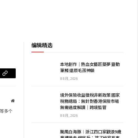
编辑精选
本地創作｜熱血女藝匠築夢 靈動
筆觸 還原毛孩神韻
m
复
8 8 月, 2026
制
境外保險收益徵稅非新政策 國家
链
稅務總局：無針對香港保險市場
网
無需過度解讀｜跨境監管
站
接
等多个
8 8 月, 2026
颱風白海豚︱浙江四口家觀浪9歲
童遭捲走 網民斥：孩子給家長害