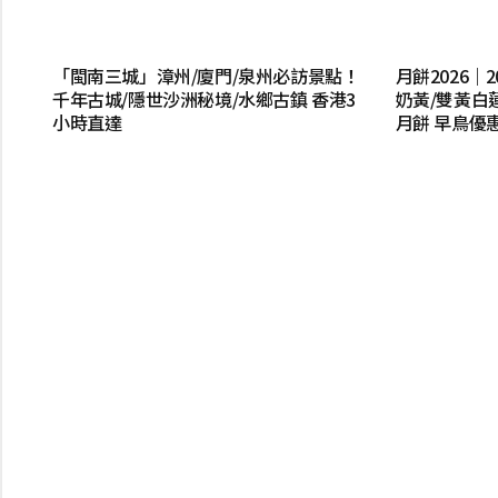
「閩南三城」漳州/廈門/泉州必訪景點！
月餅2026
千年古城/隱世沙洲秘境/水鄉古鎮 香港3
奶黃/雙黃白
小時直達
月餅 早鳥優