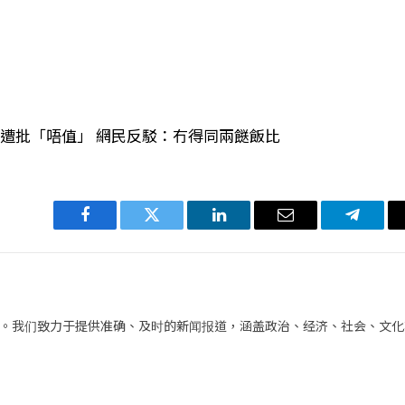
遭批「唔值」 網民反駁：冇得同兩餸飯比
Facebook
Twitter
LinkedIn
电
Telegra
子
邮
件
。我们致力于提供准确、及时的新闻报道，涵盖政治、经济、社会、文化