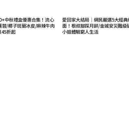
｜20+中秋禮盒優惠合集！流心
愛回家大結局｜網民嚴選5大經典
蓮蓉/椰子斑蘭冰皮/麻辣牛肉
面！根叔腳踩月餅/金城安災難級
惠45折起
小姐體驗窮人生活