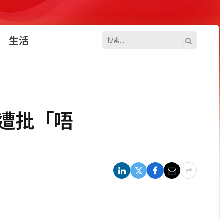
生活
遭批「唔