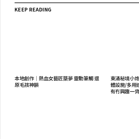
KEEP READING
本地創作｜熱血女藝匠築夢 靈動筆觸 還
東涌秘境小炮
原毛孩神韻
體設施/多用
有冇興趣一