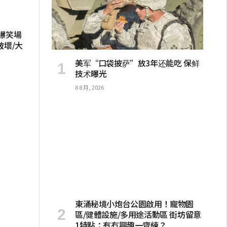
爆笑場
破壞/大
美军“口袋披萨”放3年还能吃 保鲜
技术曝光
8 8 月, 2026
東涌秘境小炮台公園啟用！寵物園
區/健體設施/多用途活動區 街坊留意
1特點：有冇興趣一齊練？