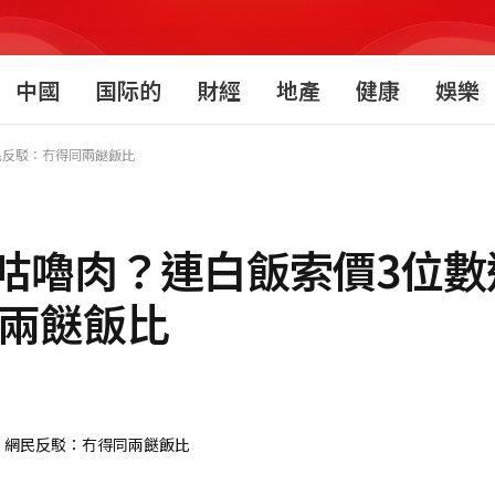
中國
国际的
財經
地產
健康
娛樂
民反駁：冇得同兩餸飯比
咕嚕肉？連白飯索價3位數
同兩餸飯比