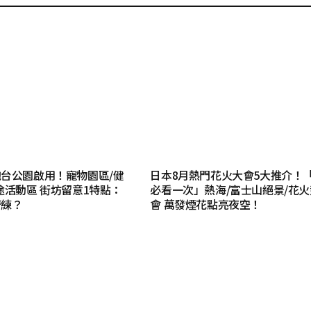
台公園啟用！寵物園區/健
日本8月熱門花火大會5大推介！
途活動區 街坊留意1特點：
必看一次」熱海/富士山絕景/花
齊練？
會 萬發煙花點亮夜空！