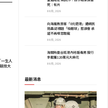
死︱有片
8 8 月, 2026
向海嵐教旅客「0元遊港」遭網民
炮轟 認標題「吸眼球」惹誤會 承
諾不再嘩眾取寵
8 8 月, 2026
海關拘曼谷抵港內地販毒男 搜行
李截獲120萬元大麻花
「一生人
8 8 月, 2026
火競技大
最新消息