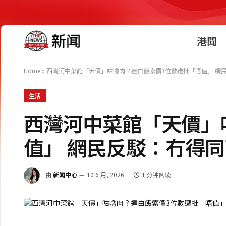
港聞
Home
»
西灣河中菜館「天價」咕嚕肉？連白飯索價3位數遭批「唔值」 網
生活
西灣河中菜館「天價」
值」 網民反駁：冇得
由
新闻中心
10 6 月, 2026
1 分钟阅读