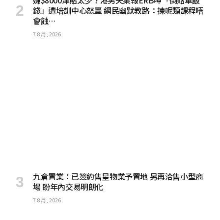
錢」遭培訓中心怒轟 網民幽默教路：揀呢類課程唔
會蝕…
7 8 月, 2026
九倉置業：已簽約售星物業予置地 另再洽售小型商
場 盼年內交易明朗化
7 8 月, 2026