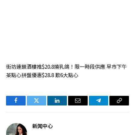
街坊連鎖酒樓推$20.8燒乳鴿！限一時段供應 早市下午
茶點心拼盤優惠$28.8 歎6大點心
Facebook
Twitter
LinkedIn
电
Telegram
复
子
制
邮
链
新闻中心
件
接