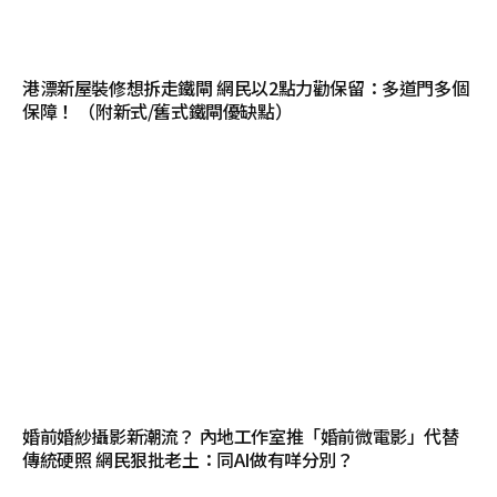
港漂新屋裝修想拆走鐵閘 網民以2點力勸保留：多道門多個
保障！ （附新式/舊式鐵閘優缺點）
婚前婚紗攝影新潮流？ 內地工作室推「婚前微電影」代替
傳統硬照 網民狠批老土：同AI做有咩分別？