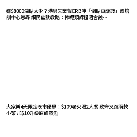
嫌$8000津貼太少？港男失業報ERB呻「倒貼車飯錢」遭培
訓中心怒轟 網民幽默教路：揀呢類課程唔會蝕…
大家樂4天限定晚市優惠！$109老火湯2人餐 歎齊叉燒兩款
小菜 加$10升級原條蒸魚