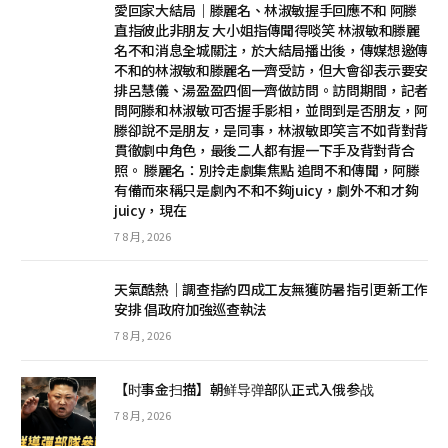
愛回家大結局｜滕麗名、林淑敏握手回應不和 阿滕
直指彼此非朋友 大小姐指傳聞得啖笑 林淑敏和滕麗
名不和消息全城關注，於大結局播出後，傳媒想邀傳
不和的林淑敏和滕麗名一齊受訪，但大會卻表示要安
排呂慧儀、湯盈盈四個一齊做訪問。訪問期間，記者
問阿滕和林淑敏可否握手影相，並問到是否朋友，阿
滕卻說不是朋友，是同事，林淑敏即笑言不如背對背
貫徹劇中角色，最後二人都有握一下手及背對背合
照。 滕麗名：別拎走劇集焦點 追問不和傳聞，阿滕
有備而來稱只是劇內不和不夠juicy，劇外不和才夠
juicy，現在
7 8 月, 2026
天氣酷熱│調查指約四成工友無獲防暑指引更新工作
安排 倡政府加強巡查執法
7 8 月, 2026
【时事金扫描】朝鲜导弹部队正式入俄参战
7 8 月, 2026