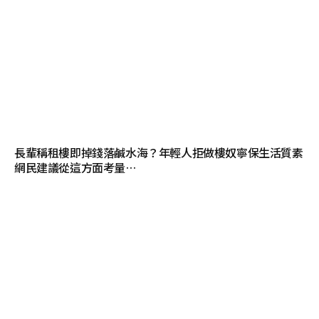
長輩稱租樓即掉錢落鹹水海？年輕人拒做樓奴寧保生活質素
網民建議從這方面考量…