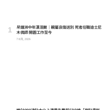
吊鐘洲中年漢溺斃｜親屬哀傷送別 死者任職迪士尼
木偶師 開園工作至今
7 8 月, 2026
嫌$8000津貼太少？港男失業報ERB呻「倒貼車飯