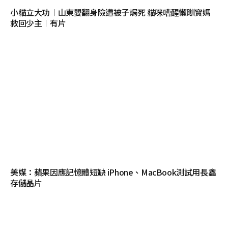
小貓立大功︱山東嬰翻身險遭被子焗死 貓咪嘈醒懶瞓寶媽
救回少主︱有片
美媒：蘋果因應記憶體短缺 iPhone、MacBook測試用長鑫
存儲晶片