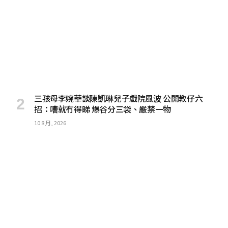
三孩母李婉華談陳凱琳兒子戲院風波 公開教仔六
招：嘈就冇得睇 爆谷分三袋、嚴禁一物
10 8 月, 2026