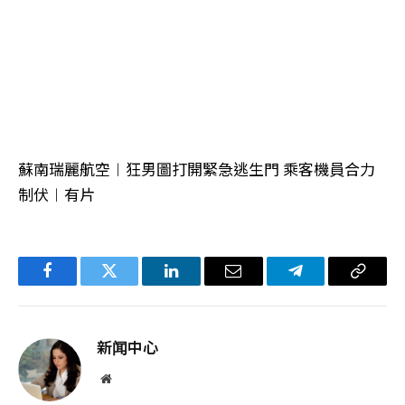
蘇南瑞麗航空︱狂男圖打開緊急逃生門 乘客機員合力
制伏︱有片
Facebook
Twitter
LinkedIn
电
Telegram
复
子
制
邮
链
新闻中心
件
接
网
站