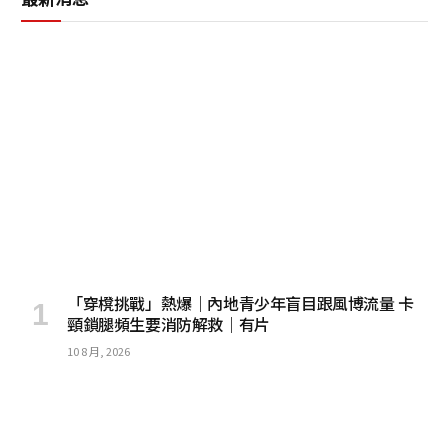
「穿櫈挑戰」熱爆｜內地青少年盲目跟風博流量 卡
頸鎖腿頻生要消防解救｜有片
10 8 月, 2026