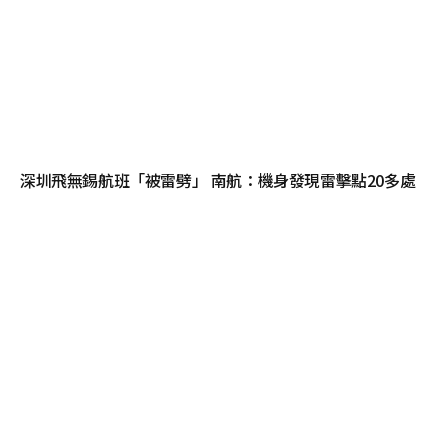
深圳飛無錫航班「被雷劈」 南航：機身發現雷擊點20多處