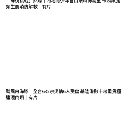
「穿櫈挑戰」熱爆｜內地青少年盲目跟風博流量 卡頸鎖腿
頻生要消防解救｜有片
颱風白海豚︱全台632宗災情6人受傷 基隆港數十噸重貨櫃
連環倒塌｜有片