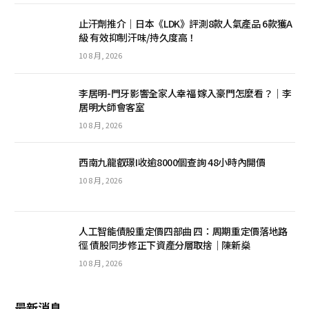
止汗劑推介｜日本《LDK》評測8款人氣產品 6款獲A
級 有效抑制汗味/持久度高！
10 8 月, 2026
李居明-門牙影響全家人幸福 嫁入豪門怎麼看？｜李
居明大師會客室
10 8 月, 2026
西南九龍叡璟I收逾8000個查詢 48小時內開價
10 8 月, 2026
人工智能債股重定價四部曲 四：周期重定價落地路
徑 債股同步修正下資產分層取捨｜陳新燊
10 8 月, 2026
最新消息