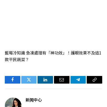
藍莓冷知識 急凍處理有「神功效」！護眼效果不及這1
款平民蔬菜？
Facebook
Twitter
LinkedIn
电
Telegram
复
子
制
邮
链
新闻中心
件
接