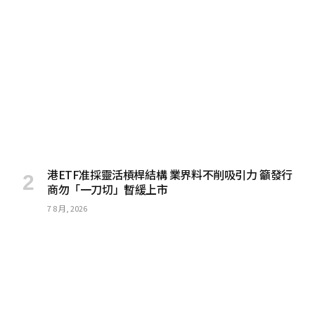
港ETF准採靈活槓桿結構 業界料不削吸引力 籲發行
商勿「一刀切」暫緩上市
7 8 月, 2026