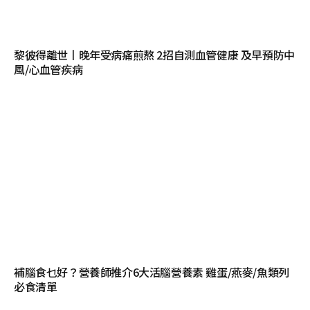
黎彼得離世丨晚年受病痛煎熬 2招自測血管健康 及早預防中
風/心血管疾病
補腦食乜好？營養師推介6大活腦營養素 雞蛋/燕麥/魚類列
必食清單