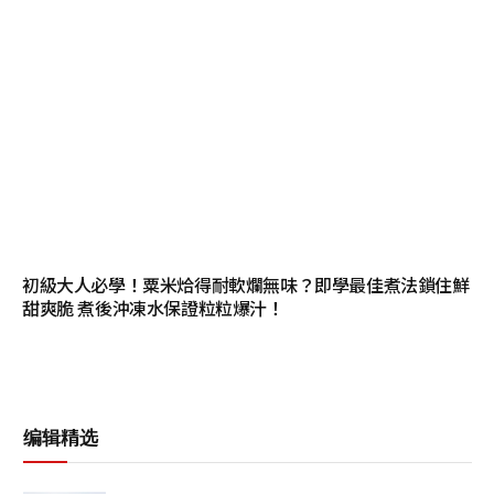
初級大人必學！粟米烚得耐軟爛無味？即學最佳煮法鎖住鮮
甜爽脆 煮後沖凍水保證粒粒爆汁！
编辑精选