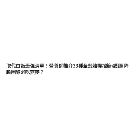
取代白飯最強清單！營養師推介33種全穀雜糧控糖/護腸 降
膽固醇必吃燕麥？