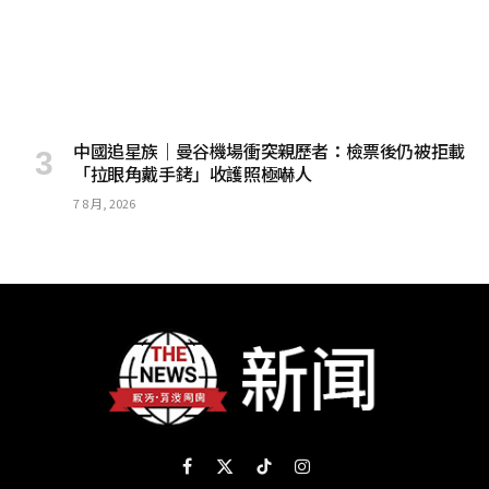
中國追星族｜曼谷機場衝突親歷者：檢票後仍被拒載
「拉眼角戴手銬」收護照極嚇人
7 8 月, 2026
Facebook
X
TikTok
Instagram