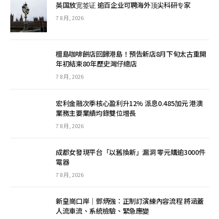
英国放宽签证 逾百企业可聘海外顶尖科研专家
7 8 月, 2026
檀島咖啡餅店回歸港島！預告新店8月下旬太古重開
年初結束80年歷史灣仔總店
7 8 月, 2026
宏利金融次季核心盈利升12% 派息0.485加元 港澳
業務主要業績均錄雙位增長
7 8 月, 2026
成都女發現平台「以舊換新」漏洞 零元購逾3000件
電器
7 8 月, 2026
新皇崗口岸｜鄧炳強：正制訂演練內容流程 將涵蓋
人流車流、系統檢驗、緊急應變