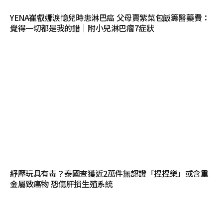
YENA崔叡娜淚憶兒時患淋巴癌 父母賣紫菜包飯籌醫藥費：
覺得一切都是我的錯｜附小兒淋巴瘤7症狀
紓壓玩具有毒？泰國查獲近2萬件無認證「捏捏樂」或含重
金屬致癌物 恐傷肝損生殖系統