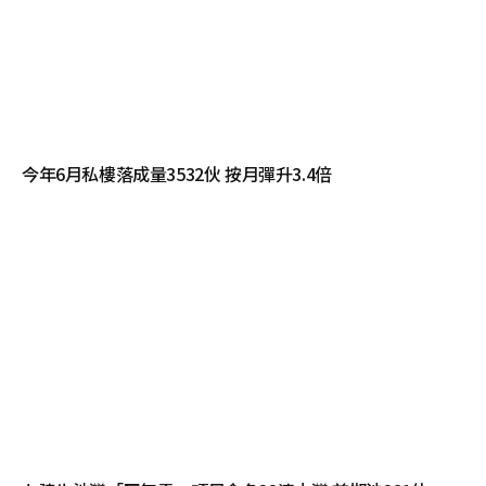
今年6月私樓落成量3532伙 按月彈升3.4倍