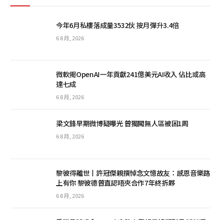
今年6月私樓落成量3532伙 按月彈升3.4倍
6 8 月, 2026
微軟揭OpenAI一年貢獻241億美元AI收入 佔比或高
達七成
6 8 月, 2026
梁文鋒早期微博疑曝光 曾獨闖無人區被困1周
6 8 月, 2026
黎彼得離世丨許冠傑親撰悼念文憶故友：感恩音樂路
上有你 黎彼德曾直認唔夾合作7年終拆夥
6 8 月, 2026