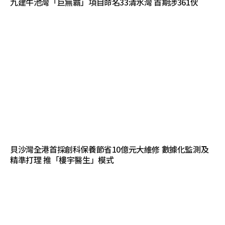
九建牛池灣「巨無霸」項目命名33清水灣 首期涉361伙
貝沙灣全港首採創科保養節省10億元大維修 數據化監測及
精準打理 推「樓宇醫生」模式