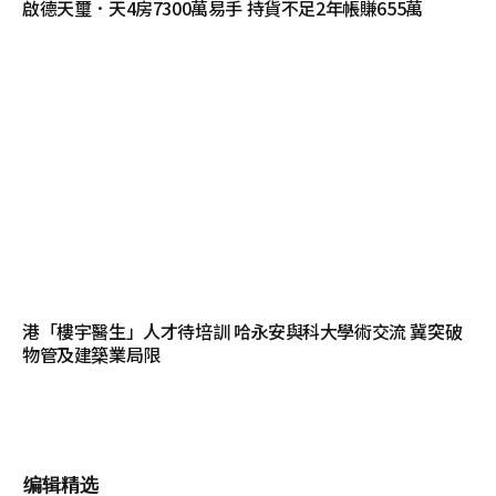
啟德天璽．天4房7300萬易手 持貨不足2年帳賺655萬
港「樓宇醫生」人才待培訓 哈永安與科大學術交流 冀突破
物管及建築業局限
编辑精选