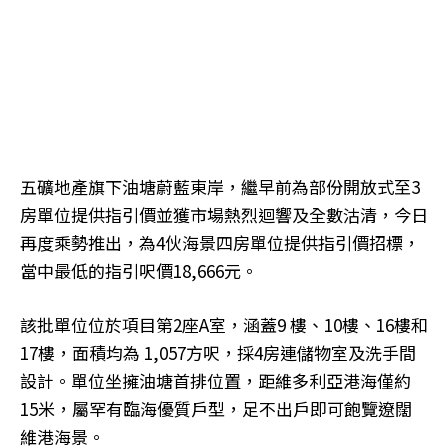
五礦地產旗下油塘蔚藍東岸，繼早前為部份開放式至3
房單位提供指引價並獲市場熱烈迴響及全數沽清，今日
再度乘勢推出，為4伙海景四房單位提供指引價招標，
當中最低的指引呎價18,666元。
該批單位位於項目第2座A室，涵蓋9 樓、10樓、16樓和
17樓，面積均為 1,057方呎，採4房連儲物室及洗手間
設計。單位坐擁油塘首排位置，距維多利亞港海僅約
15米，屬罕有臨海優質戶型，足不出戶即可飽覽遼闊
維港海景。