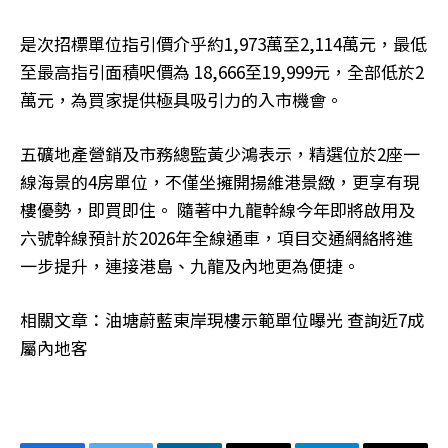
是次招標單位指引價介乎約1,973萬至2,114萬元，最低
至最高指引面積呎價為 18,666至19,999元，全部低於2
萬元，為買家提供極具吸引力的入市機會。
五礦地產營銷及市務總監黃少鴻表示，精選位於2座一
線海景的4房單位，不僅坐擁開揚維港景緻，更享有現
樓優勢，即買即住。 隨著中九龍幹線今年即將啟用及
六號幹線預計於2026年全線通車，項目交通網絡將進
一步提升，連接港島、九龍及內地更為便捷。
相關文章：油塘蔚藍東岸現樓示範單位曝光 查詢近7成
屬內地客