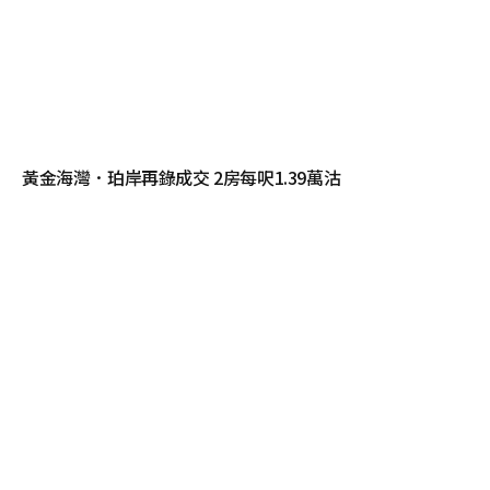
黃金海灣．珀岸再錄成交 2房每呎1.39萬沽