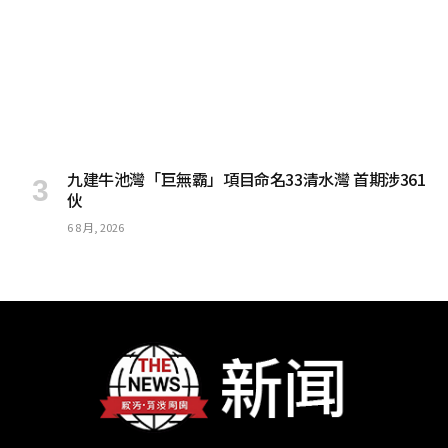
九建牛池灣「巨無霸」項目命名33清水灣 首期涉361
伙
6 8 月, 2026