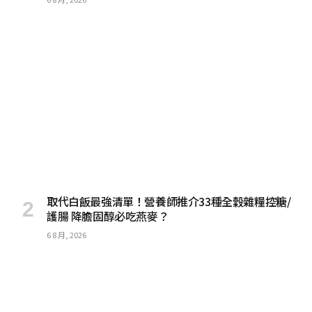
取代白飯最強清單！營養師推介33種全穀雜糧控糖/
護腸 降膽固醇必吃燕麥？
6 8 月, 2026