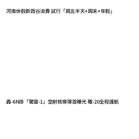
河南休假新政谷消費 試行「周五半天+周末+年假」
轟-6N掛「驚雷-1」空射核導彈首曝光 殲-20全程護航