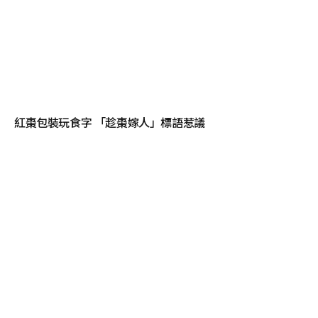
紅棗包裝玩食字 「趁棗嫁人」標語惹議