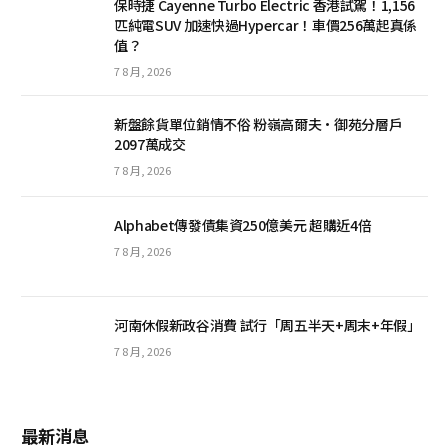
保時捷 Cayenne Turbo Electric 香港試駕！1,156
匹純電SUV 加速快過Hypercar！車價256萬起真係
值？
7 8 月, 2026
新盤餘貨單位銷情不俗 粉嶺高爾夫·御苑分層戶
2097萬成交
7 8 月, 2026
Alphabet傳發債集資250億美元 超購近4倍
7 8 月, 2026
河南休假新政谷消費 試行「周五半天+周末+年假」
7 8 月, 2026
最新消息