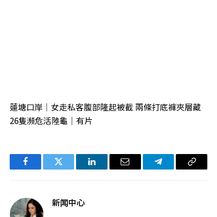
蓮塘口岸｜女走私客腹部隆起被截 兩條打底褲夾層藏
26隻瀕危活陸龜｜有片
Facebook
Twitter
LinkedIn
电
Telegram
复
子
制
邮
链
新闻中心
件
接