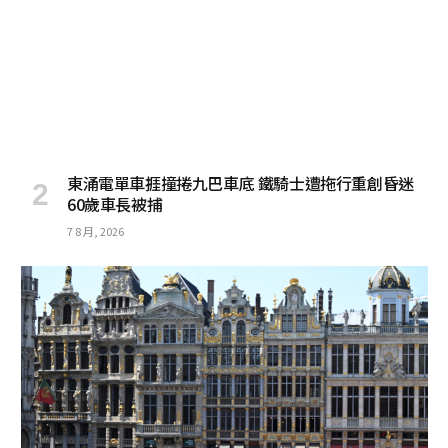
東涌電單車捱撞捲九巴車底 鐵騎士遭拖行重創昏迷
60歲車長被捕
7 8 月, 2026