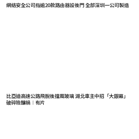
網絡安全公司指逾20款路由器設後門 全部深圳一公司製造
比亞迪高速公路飛脫後擋風玻璃 湖北車主中招「大銀幕」
破碎險釀禍︱有片