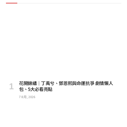
花開錦繡｜丁禹兮、鄧恩熙與命運抗爭 劇情懶人
包、5大必看亮點
7 8 月, 2026