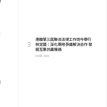
過
要
港韓第三屆聯合法律工作坊今舉行
林定國：深化兩地爭議解決合作 發
掘互惠共贏機遇
6 8 月, 2026
。
，
順