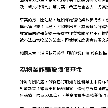
及「新交易轉制」等方案，希望社會各界、尤其
草案的另一關注點，是如何處理物業詐騙情況，
稱已獲得業主授權，將物業出售。其實類似詐騙
於當局的註冊紀錄一般會視作業權誰屬的不可推
被不法出售物業的業主，即使獲法庭證實有關交
相關文章：港漂錯買美孚「影印契」樓 難造按揭 
為物業詐騙設彌償基金
針對有關問題，條例已訂明如有關新業主本身亦
對於新業主確實不知情的個案，條例亦設有彌償
易補償上限為5000萬元，基金徵費率為物業價值的0