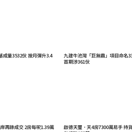
成量3532伙 按月彈升3.4
九建牛池灣「巨無霸」項目命名3
首期涉361伙
再錄成交 2房每呎1.39萬
啟德天璽．天4房7300萬易手 持