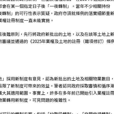
都會在某一個指定日子後「一夜轉制」。當年不少相關持份
夜轉制」的可行性表示質疑，政府亦須就條例的落實細節重
業權註冊制度一直未能實施。
易後難原則，先行將政府新批出的土地，以及在該等土地上
審議並通過的《2025年業權及土地的註冊（雜項修訂）條
地」採用新制度有意見，認為新批出的土地及相關物業數目
局限了新制度可帶來的效益。筆者認同政府採取審慎和循序
擴大其適用範圍。事實上，許多在多年前已開始引入業權註
物業轉用新制度，可見問題的複雜性。
討可行的轉制方案，包括「分階段轉制」、「自願申請轉制