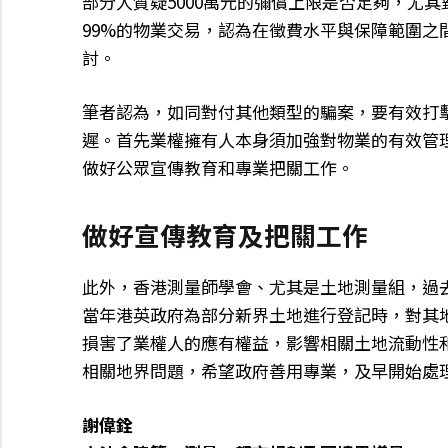
部分人質疑5000萬元的彌償上限是否足夠，尤
99%的物業交易，認為在徵費水平與保障範圍
討。
筆者認為，如同對付其他類型的騙案，要有效打
遲。首先業權擁有人本身須加強對物業的有效管
做好公眾宣傳教育和專業把關工作。
做好宣傳教育及把關工作
此外，香港測量師學會、尤其是土地測量組，過
當年港英政府為部分新界土地進行登記時，對其
損害了業權人的應有權益，影響相關土地流動性
相關地界問題，希望政府善用專業，及早開始處
謝偉銓