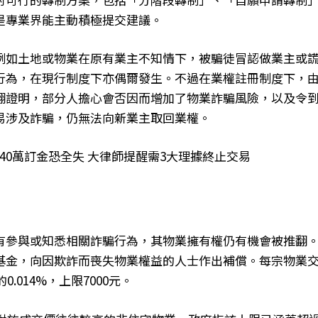
是專業界能主動積極提交建議。
例如土地或物業在原有業主不知情下，被騙徒冒認做業主或
行為，在現行制度下亦偶爾發生。不過在業權註冊制度下，
翻證明，部分人擔心會否因而增加了物業詐騙風險，以及令
易涉及詐騙，仍無法向新業主取回業權。
40萬訂金恐全失 大律師提醒需3大理據終止交易
有參與或知悉相關詐騙行為，其物業擁有權仍有機會被推翻
基金，向因欺詐而喪失物業權益的人士作出補償。每宗物業
.014%，上限7000元。