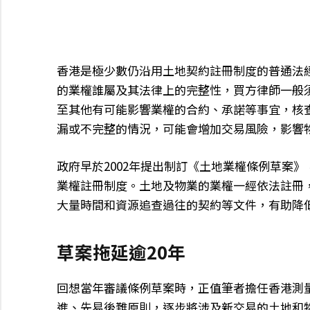
香港是極少數仍沿用土地契約註冊制度的普通法
的業權誰屬及其法律上的完整性，買方律師一般須
至其他有可能影響業權的合約、承諾等事宜，核
漏或不完整的情況，可能會增加交易風險，影響
政府早於2002年提出制訂《土地業權條例草案
業權註冊制度。土地及物業的業權一經依法註冊
大量時間和資源追查過往的契約等文件，有助降
草案拖延逾20年
回想當年審議條例草案時，正值筆者擔任香港測
進、先易後難原則，逐步將涉及新交易的土地和物