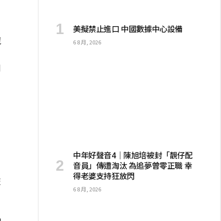
美擬禁止進口 中國數據中心設備
謊
6 8 月, 2026
由
到
中年好聲音4｜陳旭培被封「靚仔配
音員」傳遭淘汰 為追夢曾零正職 幸
。
得老婆支持狂放閃
交
6 8 月, 2026