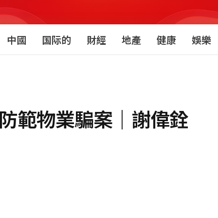
中國
国际的
財經
地產
健康
娛樂
強防範物業騙案｜謝偉銓