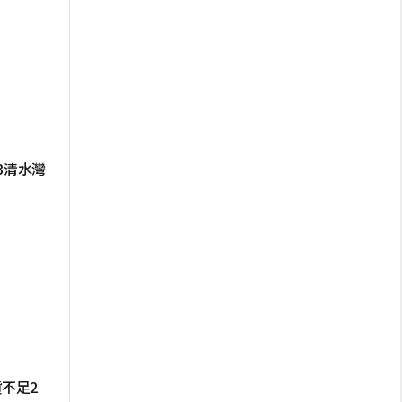
3清水灣
貨不足2