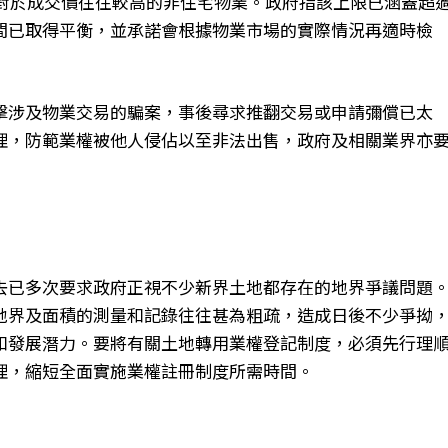
其對於成交價往往較高的非住宅物業。政府指該上限已涵蓋超
之間已取得平衡，並承諾會根據物業市場的實際情況再適時檢
擊涉及物業交易的騙案，事後尋求推翻交易或申請彌償已太
理，防範業權被他人侵佔以至非法出售，政府及相關業界亦
去已多次要求政府正視不少新界土地都存在的地界爭議問題
地界及面積的測量和記錄往往甚為粗疏，造成日後不少爭拗
和發展潛力。要將有關土地轉用業權登記制度，必須先行理
理，縮短全面實施業權註冊制度所需時間。