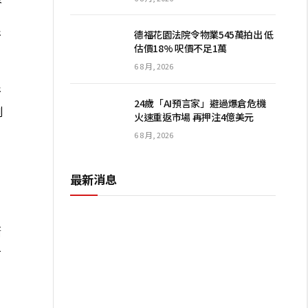
新
德福花園法院令物業545萬拍出 低
估價18% 呎價不足1萬
6 8 月, 2026
新
24歲「AI預言家」避過爆倉危機
例
火速重返市場 再押注4億美元
6 8 月, 2026
最新消息
，
漸
冊
」