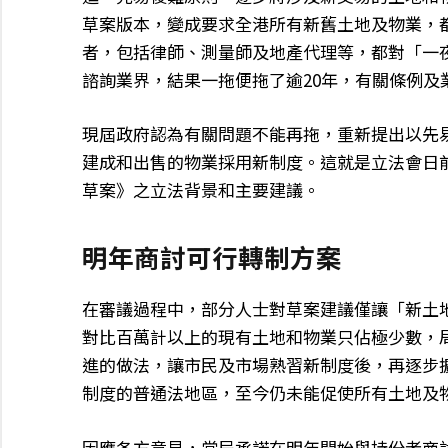
草案版本，變成要求全港所有新舊土地及物業，
者，包括律師、測量師及地產代理等，都對「一
諮詢業界，結果一拖便拖了逾20年，有關條例及
現屆政府認為有關問題不能再拖，重新提出以先
建成和出售的物業採用新制度。這就是立法會日前
草案》之立法背景和主要建議。
明年商討可行轉制方案
在審議過程中，部分人士對草案建議僅讓「新土
對比百萬計以上的現有土地和物業只佔極少數，
進的做法，讓市民及市場熟習新制度後，再逐步
制度的普通法地區，至今仍未能促使所有土地及
因應各方意見，當局承諾在明年開始與持份者商