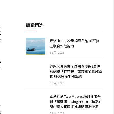
编辑精选
業
以
遺
夏洛山：F-22重返嘉手纳 美军验
证联合作战能力
6 8 月, 2026
為
紓壓玩具有毒？泰國查獲近2萬件
費
無認證「捏捏樂」或含重金屬致癌
物 恐傷肝損生殖系統
6 8 月, 2026
本地氈酒Two Moons 緻月推出全
新「薑氈酒」Ginger Gin｜聯乘3
漸
間中環人氣酒吧推期間限定特調
終
6 8 月, 2026