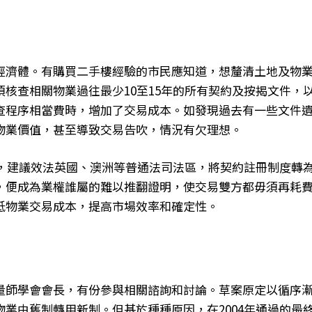
經濟體。有購買二手樓經驗的市民應知道，想釐清土地及物
核查相關物業過往最少10至15年的所有契約及按揭文件，
查程序相當費時，增加了交易成本。如發現過去有一些文件
物業價值，甚至導致交易告吹，情況有欠理想。
》，建議效法英國、澳洲等普通法司法區，將契約註冊制度轉
，便成為業權誰屬的難以推翻證明，使交易雙方都毋須再耗
低物業交易成本，提高市場效率和確定性。
量師學會會長，有份參與相關諮詢和討論。草案原定以循序
業由舊制轉用新制。但基於種種原因，在2004年通過的最