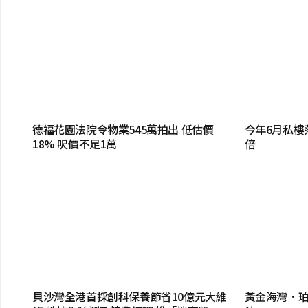
德福花園法院令物業545萬拍出 低估價
今年6月私樓落
18% 呎價不足1萬
倍
貝沙灣全港首採創科保養節省10億元大維
黃金海灣．珀岸