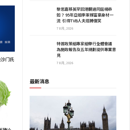
黎思嘉移英罕回港靚過同屆楊恭
如？ 95年亞姐季軍嫁富豪身材一
流 引得TVB人夫搭膊傻笑
7 8 月, 2026
特首政策組專家組舉行全體會議
為施政報告及五年規劃提供專業意
見
染沙门氏
7 8 月, 2026
最新消息
州确诊