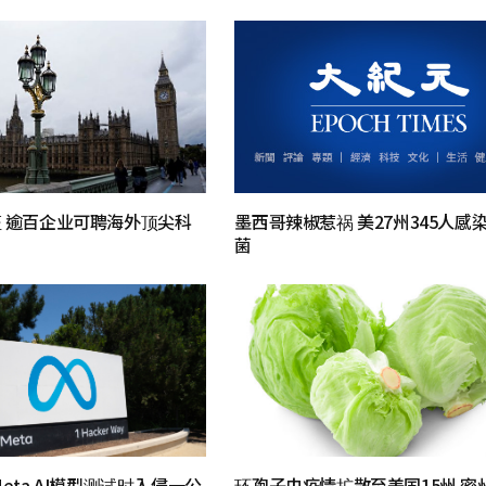
 逾百企业可聘海外顶尖科
墨西哥辣椒惹祸 美27州345人感
菌
eta AI模型测试时入侵一公
环孢子虫疫情扩散至美国15州 密