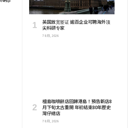
英国放宽签证 逾百企业可聘海外顶
尖科研专家
7 8 月, 2026
檀島咖啡餅店回歸港島！預告新店8
月下旬太古重開 年初結束80年歷史
灣仔總店
7 8 月, 2026