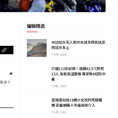
编辑精选
休达拟将无人陪伴未成年移民送至
西班牙本土
m
复
7 8 月, 2026
制
打破122年紀錄！南韓42.5℃熱死
链
13人 急發高溫警報 專家教6招防中
网
暑
站
接
等多个
7 8 月, 2026
雲南漢劫殺19歲少女改判死緩獲
釋 家屬被瞞十年最高檢介入
7 8 月, 2026