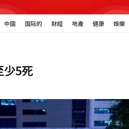
中國
国际的
財經
地產
健康
娛樂
至少5死