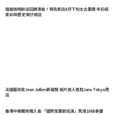
檀島咖啡餅店回歸港島！預告新店8月下旬太古重開 年初結
束80年歷史灣仔總店
法國藝術家Jean Jullien新展覽 紙片旅人進駐Janu Tokyo酒
店
香港中樂團跨橋入島 「國際笙簧節巡演」馬灣1868奏響