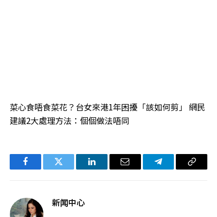
菜心食唔食菜花？台女來港1年困擾「該如何剪」 網民
建議2大處理方法：個個做法唔同
Facebook
Twitter
LinkedIn
电
Telegram
复
子
制
邮
链
新闻中心
件
接