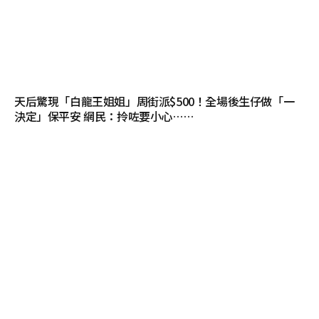
天后驚現「白龍王姐姐」周街派$500！全場後生仔做「一
決定」保平安 網民：拎咗要小心……