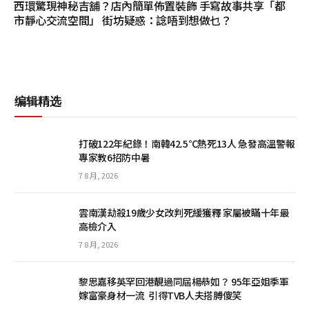
西環驚現神秘吉舖？店內簡單佈置裝飾 手寫故事共享「都
市靜心交流空間」 街坊疑惑：諗唔到想做乜？
编辑精选
打破122年紀錄！南韓42.5℃熱死13人 急發高溫警報
專家教6招防中暑
7 8 月, 2026
雲南漢劫殺19歲少女改判死緩獲釋 家屬被瞞十年最
高檢介入
7 8 月, 2026
黎思嘉移英罕回港靚過同屆楊恭如？ 95年亞姐季軍
嫁富豪身材一流 引得TVB人夫搭膊傻笑