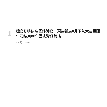
檀島咖啡餅店回歸港島！預告新店8月下旬太古重開
年初結束80年歷史灣仔總店
7 8 月, 2026