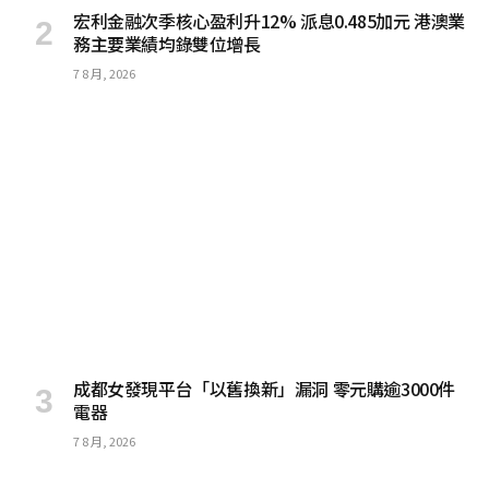
宏利金融次季核心盈利升12% 派息0.485加元 港澳業
務主要業績均錄雙位增長
7 8 月, 2026
成都女發現平台「以舊換新」漏洞 零元購逾3000件
電器
7 8 月, 2026