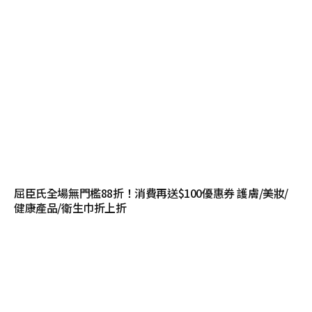
屈臣氏全場無門檻88折！消費再送$100優惠券 護膚/美妝/
健康產品/衛生巾折上折